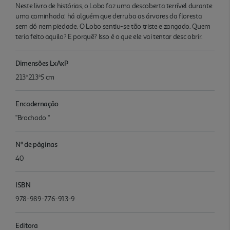
Neste livro de histórias, o Lobo faz uma descoberta terrível durante
uma caminhada: há alguém que derruba as árvores da floresta
sem dó nem piedade. O Lobo sentiu-se tão triste e zangado. Quem
teria feito aquilo? E porquê? Isso é o que ele vai tentar desc obrir.
Dimensões LxAxP
213*213*5 cm
Encadernação
"Brochado "
Nº de páginas
40
ISBN
978-989-776-913-9
Editora