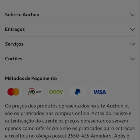
Sobre a Auchan
Entregas
-10%
Serviços
Cartões
Livro O Lobo Que Queria Ser Um Supermágico
11.69 €/un
Métodos de Pagamento
12,99 €
PVP de editor
11,69 €
Os preços dos produtos apresentados no site Auchan.pt
são os praticados nas compras online. Antes do registo e
autenticação do cliente os preços apresentados servem
apenas como referência e são os praticados para entregas
e recolhas no código postal 2650-435 Amadora. Após o