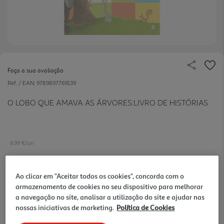
Faça a sua avaliação
Ref. / EAN:
9789897769139
O LOBO QUE AMAVA AS ÁRVORES:LIVRO DE HISTÓRIAS
8.99 €/un
Ao clicar em "Aceitar todos os cookies", concorda com o
armazenamento de cookies no seu dispositivo para melhorar
10,00 €
PVP de editor
8,99 €
a navegação no site, analisar a utilização do site e ajudar nas
nossas iniciativas de marketing.
Política de Cookies
Notas de preparação