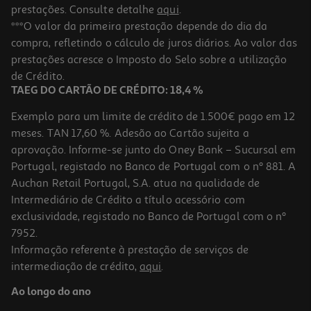
prestações. Consulte detalhe
aqui
.
Livro O Lobo Que Partiu À Descoberta Do Museu
***O valor da primeira prestação depende do dia da
compra, refletindo o cálculo de juros diários. Ao valor das
8.99 €/un
prestações acresce o Imposto do Selo sobre a utilização
10,00 €
PVP de editor
8,99 €
de Crédito.
TAEG DO CARTÃO DE CRÉDITO: 18,4 %
Exemplo para um limite de crédito de 1.500€ pago em 12
meses. TAN 17,60 %. Adesão ao Cartão sujeita a
aprovação. Informe-se junto do Oney Bank – Sucursal em
Portugal, registado no Banco de Portugal com o nº 881. A
Auchan Retail Portugal, S.A. atua na qualidade de
Intermediário de Crédito a título acessório com
exclusividade, registado no Banco de Portugal com o nº
7952.
Informação referente à prestação de serviços de
intermediação de crédito,
aqui
.
O Lobo Que Viajava No Tempo
Ao longo do ano
8.99 €/un
10,00 €