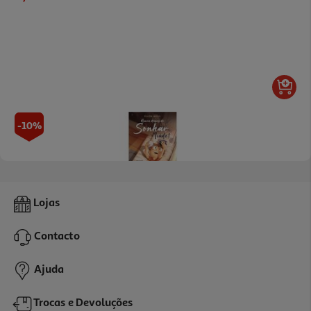
-10%
Livro Nunca Deixes De Sonhar Miúdo! De Ellen Mills
Lojas
10.71 €/un
11,90 €
PVP de editor
Contacto
10,71 €
Ajuda
Trocas e Devoluções