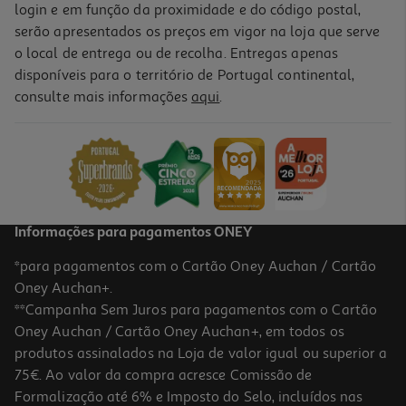
login e em função da proximidade e do código postal,
serão apresentados os preços em vigor na loja que serve
o local de entrega ou de recolha. Entregas apenas
disponíveis para o território de Portugal continental,
5.0
(1)
consulte mais informações
aqui
.
Livro O Lobo Que Sonhava Com Oceano Livro De Histórias
8.99 €/un
10,00 €
PVP de editor
8,99 €
Informações para pagamentos ONEY
*para pagamentos com o Cartão Oney Auchan / Cartão
Oney Auchan+.
**Campanha Sem Juros para pagamentos com o Cartão
Oney Auchan / Cartão Oney Auchan+, em todos os
produtos assinalados na Loja de valor igual ou superior a
75€. Ao valor da compra acresce Comissão de
Formalização até 6% e Imposto do Selo, incluídos nas