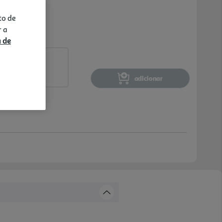
to de
r a
a de
adicionar