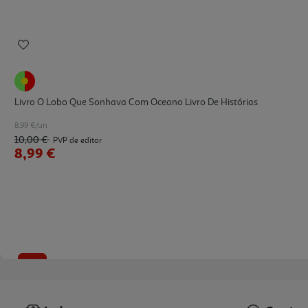
Livro O Lobo Que Sonhava Com Oceano Livro De Histórias
8.99 €/un
10,00 €
PVP de editor
8,99 €
-10%