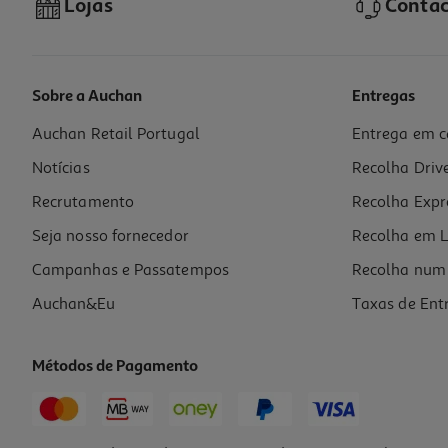
Lojas
Contac
Sobre a Auchan
Entregas
Auchan Retail Portugal
Entrega em c
Livro Eu Quero Isso Já! De A.p. Hernández
Notícias
Recolha Driv
10.71 €/un
11,90 €
PVP de editor
Recrutamento
Recolha Expr
10,71 €
Seja nosso fornecedor
Recolha em L
Campanhas e Passatempos
Recolha num 
Auchan&Eu
Taxas de Ent
Métodos de Pagamento
-10%