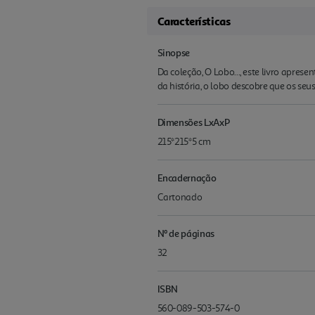
Características
Sinopse
Da coleção, O Lobo..., este livro apres
da história, o lobo descobre que os seus
Dimensões LxAxP
215*215*5 cm
Encadernação
Cartonado
Nº de páginas
32
ISBN
560-089-503-574-0