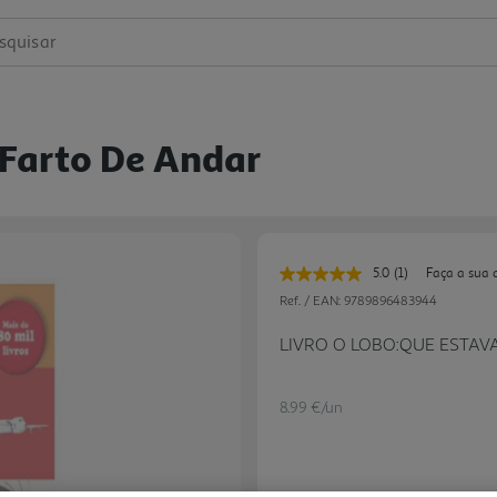
squisar
 Farto De Andar
5.0
(1)
Faça a sua 
Leu
uma
Ref. / EAN:
9789896483944
avaliação.
Link
LIVRO O LOBO:QUE ESTAV
para
a
mesma
página.
8.99 €/un