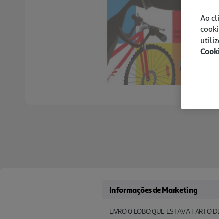
Ao cl
cooki
utili
Cook
Informações de Marketing
LIVRO O LOBO:QUE ESTAVA FARTO D