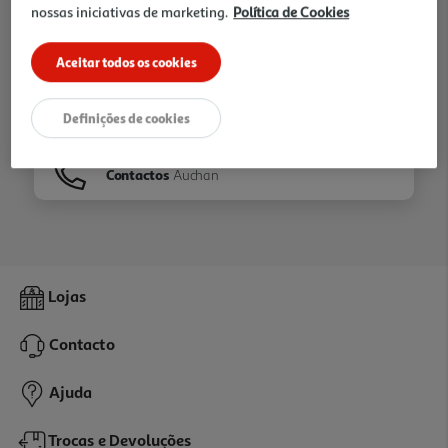
nossas iniciativas de marketing.
Política de Cookies
Ir para
Homepage
Aceitar todos os cookies
Veja os nossos
Folhetos
Definições de cookies
Contactos
Auchan
Lojas
Contacto
Ajuda
Trocas e Devoluções