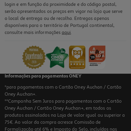
login e em função da proximidade e do código postal,
serão apresentados os preços em vigor na loja que serve
o local de entrega ou de recolha. Entregas apenas
disponíveis para o território de Portugal continental,
consulte mais informações
aqui
.
Informações para pagamentos ONEY
*para pagamentos com o Cartão Oney Auchan / Cartão
Oney Auchan+.
**Campanha Sem Juros para pagamentos com o Cartão
Oney Auchan / Cartão Oney Auchan+, em todos os
produtos assinalados na Loja de valor igual ou superior a
75€. Ao valor da compra acresce Comissão de
Formalização até 6% e Imposto do Selo, incluídos nas