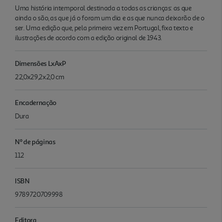
Uma história intemporal destinada a todas as crianças: as que
ainda o são, as que já o foram um dia e as que nunca deixarão de o
ser. Uma edição que, pela primeira vez em Portugal, fixa texto e
ilustrações de acordo com a edição original de 1943.
Dimensões LxAxP
22,0x29,2x2,0 cm
Encadernação
Dura
Nº de páginas
112
ISBN
9789720709998
Editora