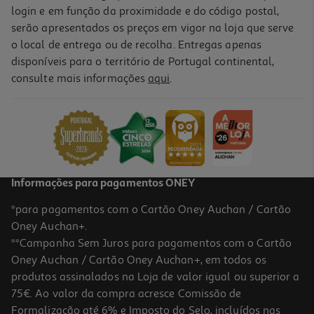
login e em função da proximidade e do código postal,
serão apresentados os preços em vigor na loja que serve
o local de entrega ou de recolha. Entregas apenas
disponíveis para o território de Portugal continental,
consulte mais informações
aqui
.
Livro O Clube Dos Cientistas 2 Um Est.caso Na Quinta/m.f.mace
9.86 €/un
10,95 €
PVP de editor
9,86 €
Informações para pagamentos ONEY
*para pagamentos com o Cartão Oney Auchan / Cartão
Oney Auchan+.
**Campanha Sem Juros para pagamentos com o Cartão
Oney Auchan / Cartão Oney Auchan+, em todos os
-10%
produtos assinalados na Loja de valor igual ou superior a
75€. Ao valor da compra acresce Comissão de
Formalização até 6% e Imposto do Selo, incluídos nas