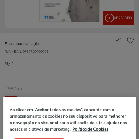
VER VÍDEO
Faça a sua avaliação
Ref. / EAN:
9789720709998
N/D
13.95 €/un
-10%
Ao clicar em "Aceitar todos os cookies", concorda com o
armazenamento de cookies no seu dispositivo para melhorar
15,50 €
PVP de editor
13,95 €
a navegação no site, analisar a utilização do site e ajudar nas
nossas iniciativas de marketing.
Política de Cookies
Notas de preparação