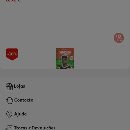
-10%
Livro Stranger Things Lucas Em Risco
Lojas
13.91 €/un
15,45 €
PVP de editor
Contacto
13,91 €
Ajuda
Trocas e Devoluções