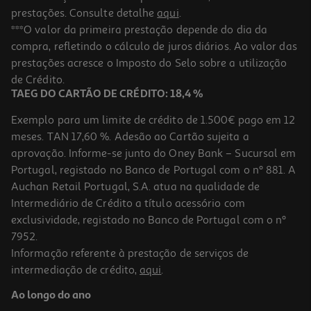
prestações. Consulte detalhe
aqui
.
Livro Choose Your Own Adventure® Stranger Things - Heróis E
***O valor da primeira prestação depende do dia da
Monstros
compra, refletindo o cálculo de juros diários. Ao valor das
13.91 €/un
prestações acresce o Imposto do Selo sobre a utilização
15,45 €
PVP de editor
13,91 €
de Crédito.
TAEG DO CARTÃO DE CRÉDITO: 18,4 %
Exemplo para um limite de crédito de 1.500€ pago em 12
meses. TAN 17,60 %. Adesão ao Cartão sujeita a
aprovação. Informe-se junto do Oney Bank – Sucursal em
Portugal, registado no Banco de Portugal com o nº 881. A
Auchan Retail Portugal, S.A. atua na qualidade de
Intermediário de Crédito a título acessório com
-10%
exclusividade, registado no Banco de Portugal com o nº
7952.
Informação referente à prestação de serviços de
intermediação de crédito,
aqui
.
Stranger Things - Hawkins Anuário 1985
Ao longo do ano
15.71 €/un