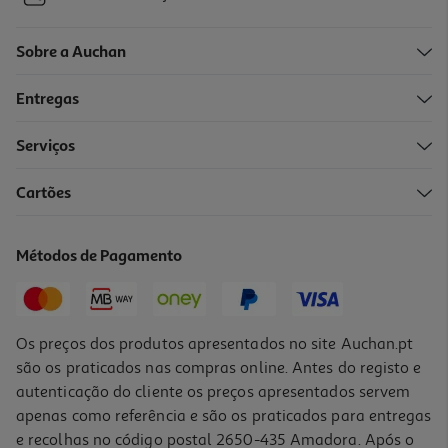
Sobre a Auchan
Entregas
-10%
Serviços
Cartões
Livro Uma Aventura No Fortnite Battle Royale 2
8.91 €/un
Métodos de Pagamento
9,90 €
PVP de editor
8,91 €
Os preços dos produtos apresentados no site Auchan.pt
são os praticados nas compras online. Antes do registo e
autenticação do cliente os preços apresentados servem
apenas como referência e são os praticados para entregas
e recolhas no código postal 2650-435 Amadora. Após o