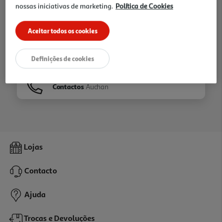
nossas iniciativas de marketing.
Política de Cookies
Ir para
Homepage
Aceitar todos os cookies
Veja os nossos
Folhetos
Definições de cookies
Contactos
Auchan
Lojas
Contacto
Ajuda
Trocas e Devoluções