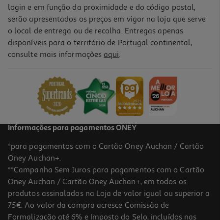
login e em função da proximidade e do código postal,
serão apresentados os preços em vigor na loja que serve
o local de entrega ou de recolha. Entregas apenas
disponíveis para o território de Portugal continental,
consulte mais informações
aqui
.
Informações para pagamentos ONEY
*para pagamentos com o Cartão Oney Auchan / Cartão
Oney Auchan+.
**Campanha Sem Juros para pagamentos com o Cartão
Oney Auchan / Cartão Oney Auchan+, em todos os
produtos assinalados na Loja de valor igual ou superior a
75€. Ao valor da compra acresce Comissão de
Formalização até 6% e Imposto do Selo, incluídos nas