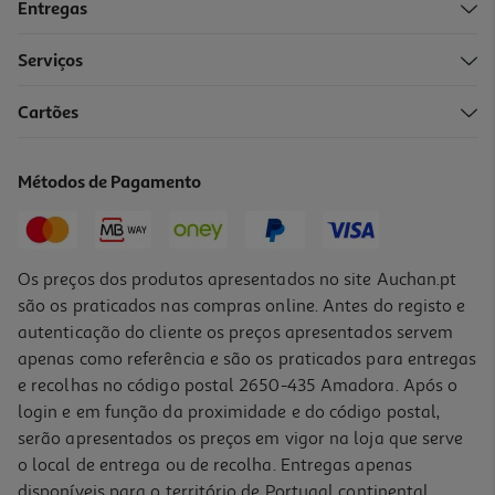
Entregas
-10%
Serviços
5.0
(1)
Cartões
Livro O Rato Renato 7 - Não Quer Que Mama Vá Trabalhar
4.95 €/un
Métodos de Pagamento
5,50 €
PVP de editor
4,95 €
Os preços dos produtos apresentados no site Auchan.pt
são os praticados nas compras online. Antes do registo e
autenticação do cliente os preços apresentados servem
apenas como referência e são os praticados para entregas
e recolhas no código postal 2650-435 Amadora. Após o
login e em função da proximidade e do código postal,
-10%
serão apresentados os preços em vigor na loja que serve
o local de entrega ou de recolha. Entregas apenas
disponíveis para o território de Portugal continental,