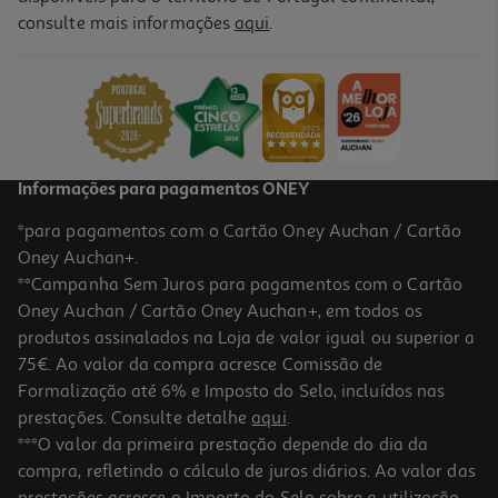
4.0
(1)
consulte mais informações
aqui
.
O Rato Renato Procura O Pai Natal
4.95 €/un
5,50 €
PVP de editor
4,95 €
Informações para pagamentos ONEY
*para pagamentos com o Cartão Oney Auchan / Cartão
Oney Auchan+.
**Campanha Sem Juros para pagamentos com o Cartão
Oney Auchan / Cartão Oney Auchan+, em todos os
-10%
produtos assinalados na Loja de valor igual ou superior a
75€. Ao valor da compra acresce Comissão de
Formalização até 6% e Imposto do Selo, incluídos nas
prestações. Consulte detalhe
aqui
.
5.0
(1)
Livro O Rato Renato 20 - Não Quer Ir De Férias
***O valor da primeira prestação depende do dia da
compra, refletindo o cálculo de juros diários. Ao valor das
4.95 €/un
prestações acresce o Imposto do Selo sobre a utilização
5,50 €
PVP de editor