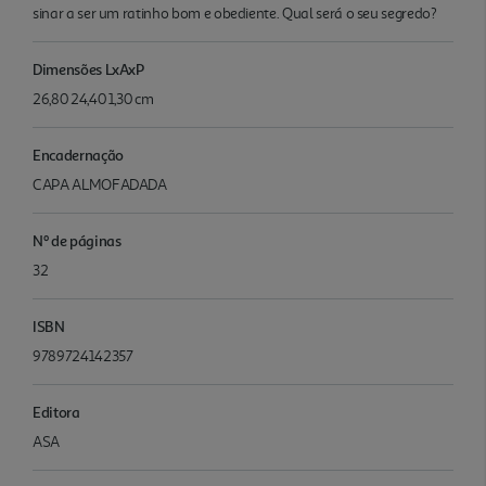
sinar a ser um ratinho bom e obediente. Qual será o seu segredo?
Dimensões LxAxP
26,80 24,40 1,30 cm
Encadernação
CAPA ALMOFADADA
Nº de páginas
32
ISBN
9789724142357
Editora
ASA