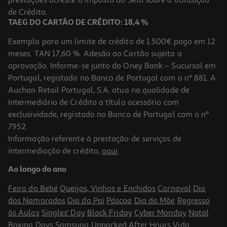
4,95 €
de Crédito.
TAEG DO CARTÃO DE CRÉDITO: 18,4 %
Exemplo para um limite de crédito de 1.500€ pago em 12
meses. TAN 17,60 %. Adesão ao Cartão sujeita a
aprovação. Informe-se junto do Oney Bank – Sucursal em
Portugal, registado no Banco de Portugal com o nº 881. A
Auchan Retail Portugal, S.A. atua na qualidade de
Intermediário de Crédito a título acessório com
-10%
exclusividade, registado no Banco de Portugal com o nº
7952.
Informação referente à prestação de serviços de
5.0
(1)
intermediação de crédito,
aqui
.
Livro O Rato Renato 5 - Porta-Se Mal
Ao longo do ano
4.95 €/un
5,50 €
PVP de editor
Feira do Bebé
Queijos, Vinhos e Enchidos
Carnaval
Dia
4,95 €
dos Namorados
Dia do Pai
Páscoa
Dia da Mãe
Regresso
às Aulas
Singles' Day
Black Friday
Cyber Monday
Natal
Boxing Days
Samsung Unpacked
After Hours
Vida