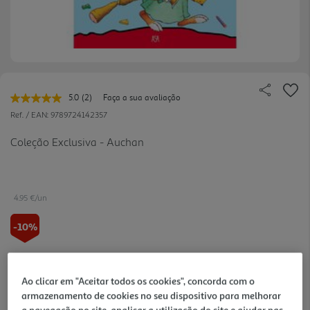
5.0
(2)
Faça a sua avaliação
Leu
2
Ref. / EAN:
9789724142357
avaliações.
Link
Coleção Exclusiva - Auchan
para
a
mesma
página.
4.95 €/un
-10%
5,50 €
PVP de editor
4,95 €
Ao clicar em "Aceitar todos os cookies", concorda com o
armazenamento de cookies no seu dispositivo para melhorar
Notas de preparação