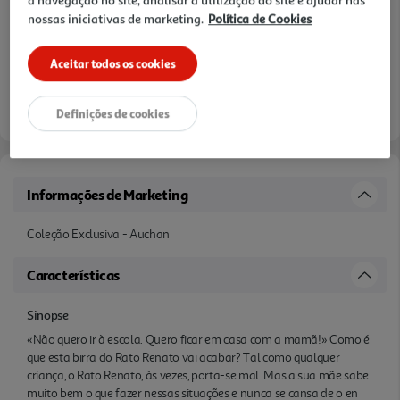
a navegação no site, analisar a utilização do site e ajudar nas
nossas iniciativas de marketing.
Política de Cookies
Aceitar todos os cookies
Definições de cookies
Informações de Marketing
Coleção Exclusiva - Auchan
Características
Sinopse
«Não quero ir à escola. Quero ficar em casa com a mamã!» Como é
que esta birra do Rato Renato vai acabar? Tal como qualquer
criança, o Rato Renato, às vezes, porta-se mal. Mas a sua mãe sabe
muito bem o que fazer nessas situações e nunca se cansa de o en