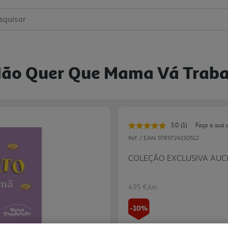
squisar
 Não Quer Que Mama Vá Trab
5.0
(1)
Faça a sua 
Leu
uma
Ref. / EAN:
9789724150512
avaliação.
Link
COLEÇÃO EXCLUSIVA AU
para
a
mesma
página.
4.95 €/un
-10%