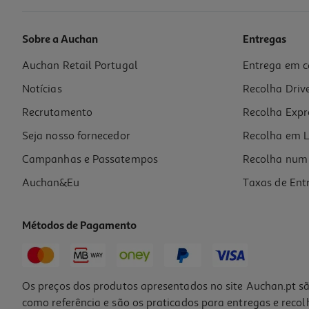
Sobre a Auchan
Entregas
Auchan Retail Portugal
Entrega em c
Livro O Rato Renato 6 - Dorme Em Casa Dos Avós
Notícias
Recolha Driv
4.95 €/un
5,50 €
PVP de editor
Recrutamento
Recolha Expr
4,95 €
Seja nosso fornecedor
Recolha em L
Campanhas e Passatempos
Recolha num 
Auchan&Eu
Taxas de Ent
Métodos de Pagamento
-10%
Os preços dos produtos apresentados no site Auchan.pt sã
como referência e são os praticados para entregas e reco