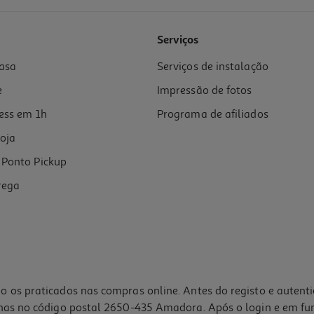
5.0
(1)
Serviços
asa
Serviços de instalação
e
Impressão de fotos
ess em 1h
Programa de afiliados
oja
Ponto Pickup
rega
o os praticados nas compras online. Antes do registo e autent
lhas no código postal 2650-435 Amadora. Após o login e em fu