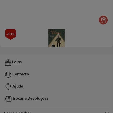
-10%
Livro À Boca Do Inferno De António Torrado
Lojas
11.97 €/un
13,30 €
PVP de editor
Contacto
11,97 €
Ajuda
Trocas e Devoluções