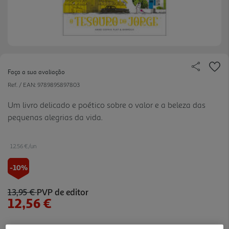
Faça a sua avaliação
Ref. / EAN:
9789895897803
Um livro delicado e poético sobre o valor e a beleza das
pequenas alegrias da vida.
12.56 €/un
-10%
13,95 €
PVP de editor
12,56 €
Notas de preparação