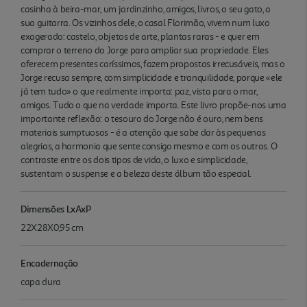
casinha à beira-mar, um jardinzinho, amigos, livros, o seu gato, a
sua guitarra. Os vizinhos dele, o casal Florimão, vivem num luxo
exagerado: castelo, objetos de arte, plantas raras - e quer em
comprar o terreno do Jorge para ampliar sua propriedade. Eles
oferecem presentes caríssimos, fazem propostas irrecusáveis, mas o
Jorge recusa sempre, com simplicidade e tranquilidade, porque «ele
já tem tudo» o que realmente importa: paz, vista para o mar,
amigos. Tudo o que na verdade importa. Este livro propõe-nos uma
importante reflexão: o tesouro do Jorge não é ouro, nem bens
materiais sumptuosos - é a atenção que sabe dar às pequenas
alegrias, a harmonia que sente consigo mesmo e com os outros. O
contraste entre os dois tipos de vida, o luxo e simplicidade,
sustentam o suspense e a beleza deste álbum tão especial.
Dimensões LxAxP
22X28X0,95 cm
Encadernação
capa dura