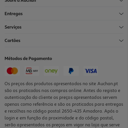
Sobre a Auchan
Entregas
-10%
Serviços
Cartões
Livro K-Pop - Livro De Fãs
13.95 €/un
Métodos de Pagamento
15,50 €
PVP de editor
13,95 €
Os preços dos produtos apresentados no site Auchan.pt
são os praticados nas compras online. Antes do registo e
autenticação do cliente os preços apresentados servem
apenas como referência e são os praticados para entregas
e recolhas no código postal 2650-435 Amadora. Após o
login e em função da proximidade e do código postal,
-10%
serão apresentados os preços em vigor na loja que serve