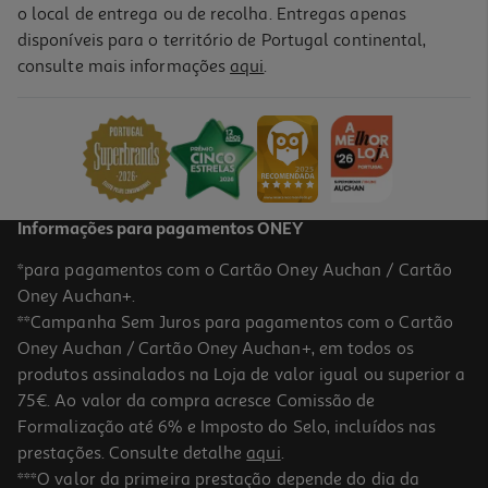
o local de entrega ou de recolha. Entregas apenas
disponíveis para o território de Portugal continental,
consulte mais informações
aqui
.
Livro As Aventuras Do Dragão De Dav Pilkey
13.41 €/un
14,90 €
PVP de editor
13,41 €
Informações para pagamentos ONEY
*para pagamentos com o Cartão Oney Auchan / Cartão
Oney Auchan+.
**Campanha Sem Juros para pagamentos com o Cartão
Oney Auchan / Cartão Oney Auchan+, em todos os
-10%
produtos assinalados na Loja de valor igual ou superior a
75€. Ao valor da compra acresce Comissão de
Formalização até 6% e Imposto do Selo, incluídos nas
prestações. Consulte detalhe
aqui
.
Livro O Ovo Do Ouriço De Nozomi Takahashi
***O valor da primeira prestação depende do dia da