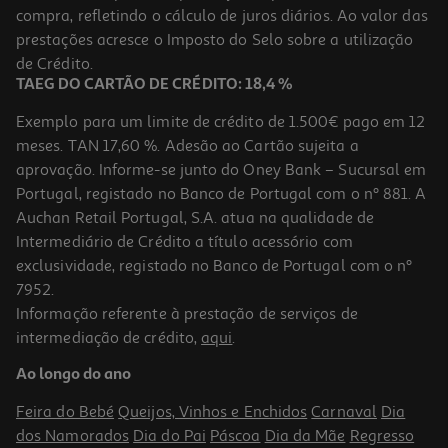
compra, refletindo o cálculo de juros diários. Ao valor das
13.41 €/un
prestações acresce o Imposto do Selo sobre a utilização
14,90 €
PVP de editor
13,41 €
de Crédito.
TAEG DO CARTÃO DE CRÉDITO: 18,4 %
Exemplo para um limite de crédito de 1.500€ pago em 12
meses. TAN 17,60 %. Adesão ao Cartão sujeita a
aprovação. Informe-se junto do Oney Bank – Sucursal em
Portugal, registado no Banco de Portugal com o nº 881. A
Auchan Retail Portugal, S.A. atua na qualidade de
Intermediário de Crédito a título acessório com
-10%
exclusividade, registado no Banco de Portugal com o nº
7952.
Informação referente à prestação de serviços de
intermediação de crédito,
aqui
.
Livro O Cuquedo E A Origem Do Medo De Clara Cunha
Ao longo do ano
13.41 €/un
14,90 €
PVP de editor
Feira do Bebé
Queijos, Vinhos e Enchidos
Carnaval
Dia
13,41 €
dos Namorados
Dia do Pai
Páscoa
Dia da Mãe
Regresso