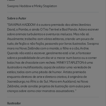
Swapna Haddow e Minky Stapleton
Sobre o Autor
"SWAPNA HADDOW é a autora premiada das séries literárias
David, o Pombo, e ainda O Trio Terrível e Bad Panda. Adora escrever
sobre animais turbulentos e aventuras malucas. Mas não só.
Atualmente, trabalha com várias editoras, criando um pouco de
tudo, de ficção a não ficção, passando por livros ilustrados. Swapna
mora na Nova Zelândia com o marido, o filho e o cão, Archie.
Quando não está a escrever, geralmente está a ler, a fantasiar
sobre a possibilidade de um dia vir a morar num barco ou a comer
bolac has de chocolate com recheio. MINKY STAPLETON é uma
ilustradora multifacetada, capaz de adotar uma variedade de
estilos, todos com uma pitada de humor. Artista premiada
enquanto diretora de arte e diretora criativa, é originária de
Joanesburgo, na Áfric a do Sul. Mora em Auckland, na Nova
Zelândia, onde concilia projetos de ilustração com aulas para
crianças sobre como criar monstros assustadores. "
Ilustrador