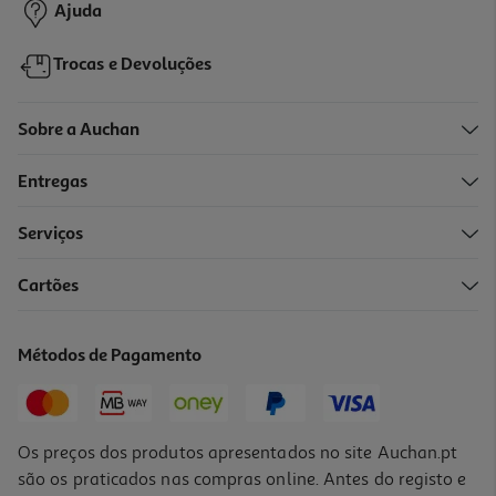
Ajuda
Trocas e Devoluções
Sobre a Auchan
Entregas
-10%
Serviços
Cartões
Livro A Resistência - Crónicas De Enigma #3 De Maria Francisca
Macedo
13.41 €/un
Métodos de Pagamento
14,90 €
PVP de editor
13,41 €
Os preços dos produtos apresentados no site Auchan.pt
são os praticados nas compras online. Antes do registo e