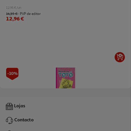
12.96 €/un
14,39 €
PVP de editor
12,96 €
-10%
Livro Diário De Uma Totó 2 E 1 (livro 1 + 2)
Lojas
17.01 €/un
18,90 €
PVP de editor
Contacto
17,01 €