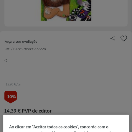
Faça a sua avaliação
Ref. / EAN:
9789895777228
0
12.96 €/un
-10%
14,39 €
PVP de editor
12,96 €
Ao clicar em "Aceitar todos os cookies", concorda com o
Notas de preparação