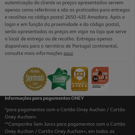
autenticação do cliente os preços apresentados servem
apenas como referência e são os praticados para entregas
e recolhas no código postal 2650-435 Amadora. Após o
login e em função da proximidade e do código postal,
-10%
serão apresentados os preços em vigor na loja que serve
o local de entrega ou de recolha. Entregas apenas
disponíveis para o território de Portugal continental,
consulte mais informações
aqui
.
Livro A Guerra De Troia De Nicolás Schuff
14.36 €/un
15,95 €
PVP de editor
14,36 €
Informações para pagamentos ONEY
*para pagamentos com o Cartão Oney Auchan / Cartão
Oney Auchan+.
**Campanha Sem Juros para pagamentos com o Cartão
Oney Auchan / Cartão Oney Auchan+, em todos os
-10%