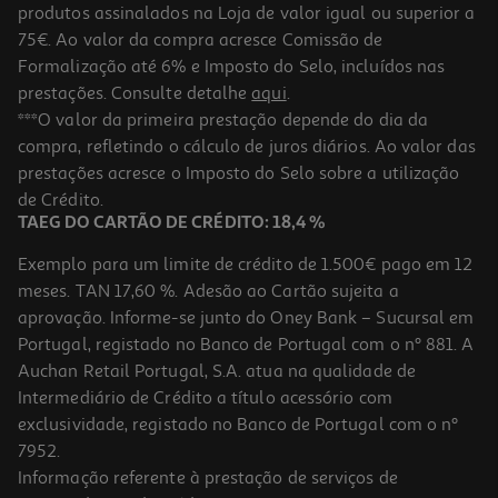
produtos assinalados na Loja de valor igual ou superior a
75€. Ao valor da compra acresce Comissão de
Formalização até 6% e Imposto do Selo, incluídos nas
prestações. Consulte detalhe
aqui
.
Livro Histórias Para Dormir
***O valor da primeira prestação depende do dia da
compra, refletindo o cálculo de juros diários. Ao valor das
16.11 €/un
prestações acresce o Imposto do Selo sobre a utilização
17,90 €
PVP de editor
16,11 €
de Crédito.
TAEG DO CARTÃO DE CRÉDITO: 18,4 %
Exemplo para um limite de crédito de 1.500€ pago em 12
meses. TAN 17,60 %. Adesão ao Cartão sujeita a
aprovação. Informe-se junto do Oney Bank – Sucursal em
Portugal, registado no Banco de Portugal com o nº 881. A
Auchan Retail Portugal, S.A. atua na qualidade de
Intermediário de Crédito a título acessório com
-10%
exclusividade, registado no Banco de Portugal com o nº
7952.
Informação referente à prestação de serviços de