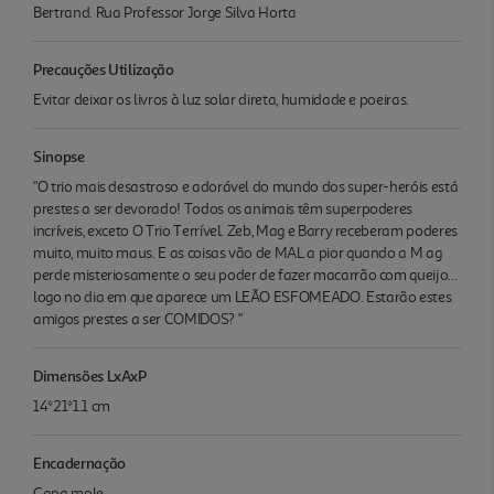
Bertrand. Rua Professor Jorge Silva Horta
Precauções Utilização
Evitar deixar os livros à luz solar direta, humidade e poeiras.
Sinopse
"O trio mais desastroso e adorável do mundo dos super-heróis está
prestes a ser devorado! Todos os animais têm superpoderes
incríveis, exceto O Trio Terrível. Zeb, Mag e Barry receberam poderes
muito, muito maus. E as coisas vão de MAL a pior quando a M ag
perde misteriosamente o seu poder de fazer macarrão com queijo...
logo no dia em que aparece um LEÃO ESFOMEADO. Estarão estes
amigos prestes a ser COMIDOS? "
Dimensões LxAxP
14*21*1.1 cm
Encadernação
Capa mole