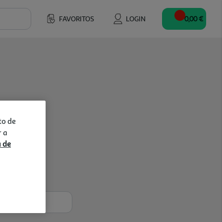
FAVORITOS
LOGIN
0,00 €
to de
r a
a de