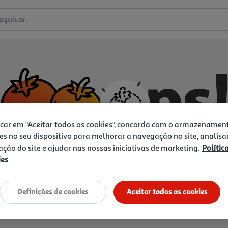
squisar
icar em "Aceitar todos os cookies", concorda com o armazenamen
es no seu dispositivo para melhorar a navegação no site, analisa
zação do site e ajudar nas nossas iniciativas de marketing.
Polític
ies
Não temos o que procura.
Vamos tentar de novo?
Definições de cookies
Aceitar todos os cookies