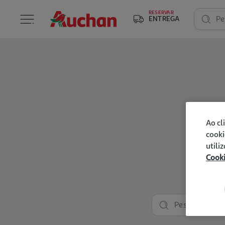
RESERVAR
ENTREGA
Pe
Ao cl
cooki
utili
Cook