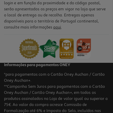
login e em função da proximidade e do código postal,
serão apresentados os preços em vigor na loja que serve
o local de entrega ou de recolha. Entregas apenas
disponíveis para o território de Portugal continental,
consulte mais informações
aqui
.
Livro Ler E Brincar: Os Unicórnios E A Chave Brilha
9.85 €/un
10,95 €
PVP de editor
9,85 €
Informações para pagamentos ONEY
*para pagamentos com o Cartão Oney Auchan / Cartão
Oney Auchan+.
**Campanha Sem Juros para pagamentos com o Cartão
Oney Auchan / Cartão Oney Auchan+, em todos os
-10%
produtos assinalados na Loja de valor igual ou superior a
75€. Ao valor da compra acresce Comissão de
Formalização até 6% e Imposto do Selo, incluídos nas