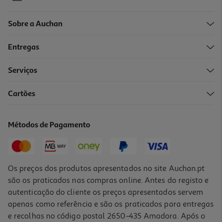
Sobre a Auchan
Entregas
-10%
Serviços
Cartões
Livro Puzzles Autocolantes E Diversão Com Cores Animais Da
Quinta
7.19 €/un
Métodos de Pagamento
7,99 €
PVP de editor
7,19 €
Os preços dos produtos apresentados no site Auchan.pt
são os praticados nas compras online. Antes do registo e
autenticação do cliente os preços apresentados servem
apenas como referência e são os praticados para entregas
e recolhas no código postal 2650-435 Amadora. Após o