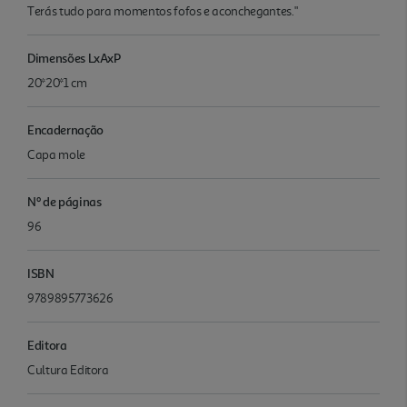
Terás tudo para momentos fofos e aconchegantes."
Dimensões LxAxP
20*20*1 cm
Encadernação
Capa mole
Nº de páginas
96
ISBN
9789895773626
Editora
Cultura Editora