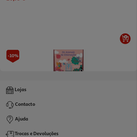
-10%
Livro Os Animais De Estimação De Christophe Boncens Amandine
Lojas
N
11.61 €/un
12,90 €
PVP de editor
Contacto
11,61 €
Ajuda
Trocas e Devoluções