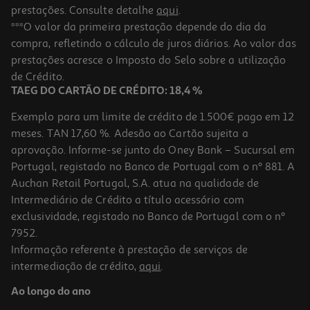
prestações. Consulte detalhe
aqui
.
Livro Passo A Passo Vamos Colar: Animais
***O valor da primeira prestação depende do dia da
compra, refletindo o cálculo de juros diários. Ao valor das
7.6 €/un
prestações acresce o Imposto do Selo sobre a utilização
8,45 €
PVP de editor
7,60 €
de Crédito.
TAEG DO CARTÃO DE CRÉDITO: 18,4 %
Exemplo para um limite de crédito de 1.500€ pago em 12
meses. TAN 17,60 %. Adesão ao Cartão sujeita a
aprovação. Informe-se junto do Oney Bank – Sucursal em
Portugal, registado no Banco de Portugal com o nº 881. A
Auchan Retail Portugal, S.A. atua na qualidade de
Intermediário de Crédito a título acessório com
-10%
exclusividade, registado no Banco de Portugal com o nº
7952.
Informação referente à prestação de serviços de
intermediação de crédito,
aqui
.
Livro Bluey: Incrível Livro De Colorir
Ao longo do ano
12.56 €/un