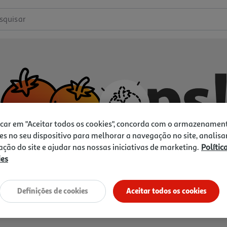
squisar
icar em "Aceitar todos os cookies", concorda com o armazenamen
es no seu dispositivo para melhorar a navegação no site, analisa
zação do site e ajudar nas nossas iniciativas de marketing.
Polític
ies
Não temos o que procura.
Vamos tentar de novo?
Definições de cookies
Aceitar todos os cookies