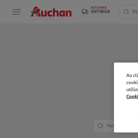
RESERVAR
ENTREGA
Pe
Ao cl
cooki
utili
Cook