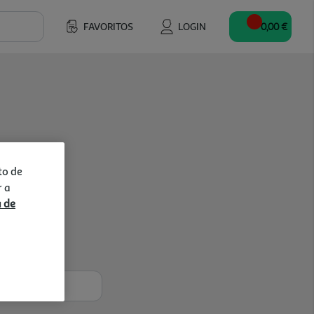
FAVORITOS
LOGIN
0,00 €
to de
r a
a de