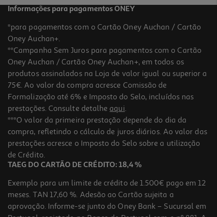
Informações para pagamentos ONEY
*para pagamentos com o Cartão Oney Auchan / Cartão
Oney Auchan+.
**Campanha Sem Juros para pagamentos com o Cartão
Oney Auchan / Cartão Oney Auchan+, em todos os
-10%
produtos assinalados na Loja de valor igual ou superior a
75€. Ao valor da compra acresce Comissão de
Formalização até 6% e Imposto do Selo, incluídos nas
prestações. Consulte detalhe
aqui
.
Livro Os Larápios 3 - A Maldição Da Gata De Gesso
***O valor da primeira prestação depende do dia da
compra, refletindo o cálculo de juros diários. Ao valor das
11.93 €/un
prestações acresce o Imposto do Selo sobre a utilização
13,25 €
PVP de editor
11,93 €
de Crédito.
TAEG DO CARTÃO DE CRÉDITO: 18,4 %
Exemplo para um limite de crédito de 1.500€ pago em 12
meses. TAN 17,60 %. Adesão ao Cartão sujeita a
aprovação. Informe-se junto do Oney Bank – Sucursal em