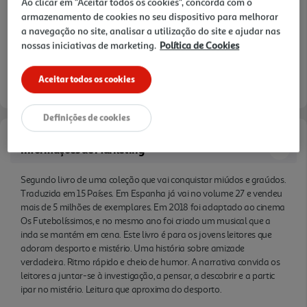
Ao clicar em "Aceitar todos os cookies", concorda com o
mistério. Leitura que aproxima do desporto.
armazenamento de cookies no seu dispositivo para melhorar
a navegação no site, analisar a utilização do site e ajudar nas
nossas iniciativas de marketing.
Política de Cookies
Aceitar todos os cookies
Definições de cookies
Informações de Marketing
Segundo livro de uma coleção que vai conquistar miúdos e graúdos.
Traduzida em 15 Países. Em Espanha já vai no volume 27 e vendeu
mais de 5 milhões de exemplares. Em 2018 foi adaptado ao cinema
Os Futebolíssimos, e no mesmo ano foi criado um musical que a
inda se mantém em cena. Este livro é para os jovens leitores que
adoram desporto e mistério. Uma história sobre amizade
verdadeira. Ritmo rápido e cheio de humor. A narrativa convida os
leitores a juntar-se à investigação, a pensar, a descobrir e a partic
ipar no mistério. Leitura que aproxima do desporto.