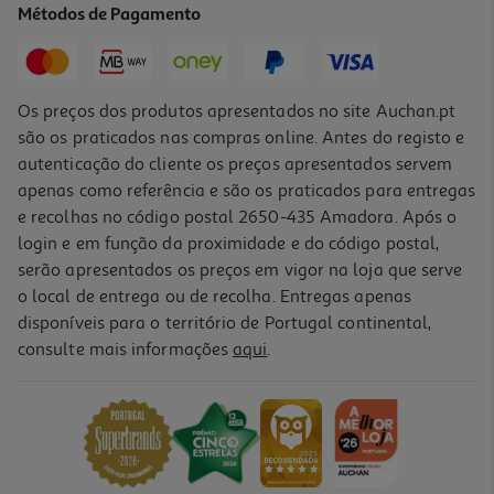
Métodos de Pagamento
9,90 €
PVP de editor
8,91 €
Os preços dos produtos apresentados no site Auchan.pt
são os praticados nas compras online. Antes do registo e
autenticação do cliente os preços apresentados servem
apenas como referência e são os praticados para entregas
e recolhas no código postal 2650-435 Amadora. Após o
login e em função da proximidade e do código postal,
-10%
serão apresentados os preços em vigor na loja que serve
o local de entrega ou de recolha. Entregas apenas
disponíveis para o território de Portugal continental,
consulte mais informações
aqui
.
Livro Mistério Juvenil Sociedade De Detetives Wells&wong Um
Chá Com Veneno
14.36 €/un
15,95 €
PVP de editor
14,36 €