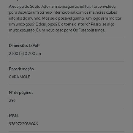
A equipa do Souto Alto nem consegue acreditar. Foi convidada
para disputar um torneio internacional com os melhores clubes
infantis do mundo. Mas será possível ganhar um jogo sem marcar
um único golo? E dois jogos? E o torneio inteiro? Passa-se algo
muito esquisito. É um novo caso para Os Futebolíssimos.
Dimensões LxAxP
21,00 15,10 2,00 cm
Encadernação
CAPA MOLE
Nº de páginas
296
ISBN
9789722088046