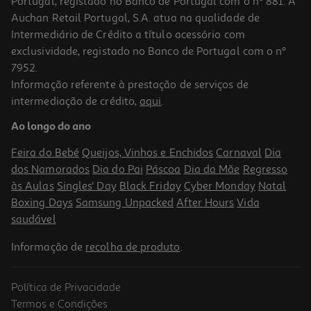
Portugal, registado no Banco de Portugal com o nº 881. A
Auchan Retail Portugal, S.A. atua na qualidade de
Intermediário de Crédito a título acessório com
-10%
exclusividade, registado no Banco de Portugal com o nº
7952.
Informação referente à prestação de serviços de
intermediação de crédito,
aqui
.
Livro A Luz Dos Guardiões - Acadenia K-Pop - Mina Finch
Ao longo do ano
11.61 €/un
12,90 €
PVP de editor
Feira do Bebé
Queijos, Vinhos e Enchidos
Carnaval
Dia
11,61 €
dos Namorados
Dia do Pai
Páscoa
Dia da Mãe
Regresso
às Aulas
Singles' Day
Black Friday
Cyber Monday
Natal
Boxing Days
Samsung Unpacked
After Hours
Vida
saudável
Informação de
recolha de produto
.
Política de Privacidade
-10%
Termos e Condições