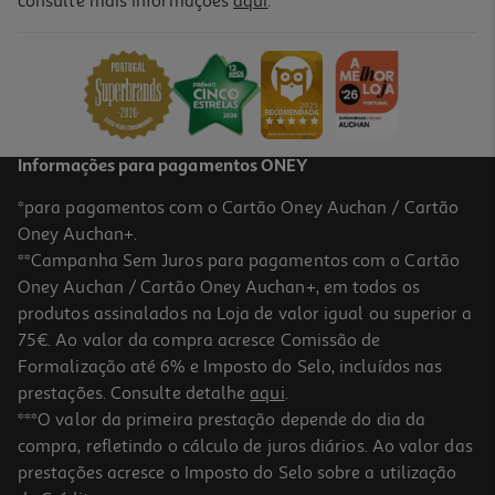
consulte mais informações
aqui
.
Livro Os Sonhos Da Girafa
12.15 €/un
13,50 €
PVP de editor
12,15 €
Informações para pagamentos ONEY
*para pagamentos com o Cartão Oney Auchan / Cartão
Oney Auchan+.
**Campanha Sem Juros para pagamentos com o Cartão
Oney Auchan / Cartão Oney Auchan+, em todos os
-10%
produtos assinalados na Loja de valor igual ou superior a
75€. Ao valor da compra acresce Comissão de
Formalização até 6% e Imposto do Selo, incluídos nas
prestações. Consulte detalhe
aqui
.
Livro Os Indomaveis F.c. No México Com Os Extraterrestres
***O valor da primeira prestação depende do dia da
compra, refletindo o cálculo de juros diários. Ao valor das
10.98 €/un
prestações acresce o Imposto do Selo sobre a utilização
12,20 €
PVP de editor
10,98 €