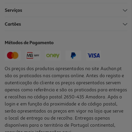
Serviços
Cartões
Livro O Meu Livro Secreto Da Amizade
9.99 €/un
Métodos de Pagamento
11,10 €
PVP de editor
9,99 €
Os preços dos produtos apresentados no site Auchan.pt
são os praticados nas compras online. Antes do registo e
autenticação do cliente os preços apresentados servem
apenas como referência e são os praticados para entregas
e recolhas no código postal 2650-435 Amadora. Após o
login e em função da proximidade e do código postal,
-10%
serão apresentados os preços em vigor na loja que serve
o local de entrega ou de recolha. Entregas apenas
disponíveis para o território de Portugal continental,