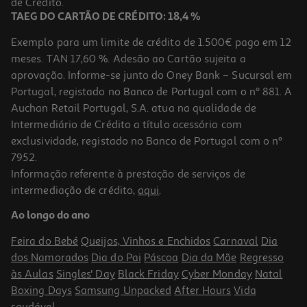
de Crédito.
TAEG DO CARTÃO DE CRÉDITO: 18,4 %
Exemplo para um limite de crédito de 1.500€ pago em 12
meses. TAN 17,60 %. Adesão ao Cartão sujeita a
aprovação. Informe-se junto do Oney Bank – Sucursal em
Portugal, registado no Banco de Portugal com o nº 881. A
Auchan Retail Portugal, S.A. atua na qualidade de
Intermediário de Crédito a título acessório com
-10%
exclusividade, registado no Banco de Portugal com o nº
7952.
Informação referente à prestação de serviços de
intermediação de crédito,
aqui
.
Livro Adoro-Te Todos Os Dias
Ao longo do ano
8.91 €/un
9,90 €
PVP de editor
Feira do Bebé
Queijos, Vinhos e Enchidos
Carnaval
Dia
8,91 €
dos Namorados
Dia do Pai
Páscoa
Dia da Mãe
Regresso
às Aulas
Singles' Day
Black Friday
Cyber Monday
Natal
Boxing Days
Samsung Unpacked
After Hours
Vida
saudável