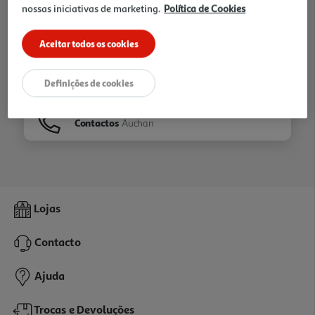
nossas iniciativas de marketing.
Política de Cookies
Ir para
Homepage
Aceitar todos os cookies
Veja os nossos
Folhetos
Definições de cookies
Contactos
Auchan
Lojas
Contacto
Ajuda
Trocas e Devoluções