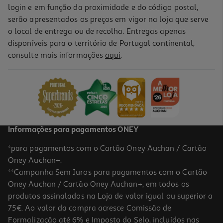
login e em função da proximidade e do código postal,
serão apresentados os preços em vigor na loja que serve
o local de entrega ou de recolha. Entregas apenas
disponíveis para o território de Portugal continental,
consulte mais informações
aqui
.
Informações para pagamentos ONEY
*para pagamentos com o Cartão Oney Auchan / Cartão
Oney Auchan+.
**Campanha Sem Juros para pagamentos com o Cartão
Oney Auchan / Cartão Oney Auchan+, em todos os
produtos assinalados na Loja de valor igual ou superior a
75€. Ao valor da compra acresce Comissão de
Formalização até 6% e Imposto do Selo, incluídos nas