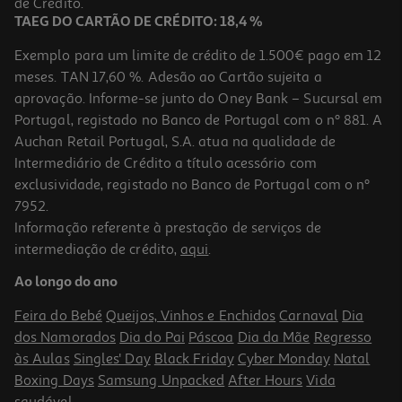
de Crédito.
Promoção
TAEG DO CARTÃO DE CRÉDITO: 18,4 %
Exemplo para um limite de crédito de 1.500€ pago em 12
meses. TAN 17,60 %. Adesão ao Cartão sujeita a
aprovação. Informe-se junto do Oney Bank – Sucursal em
Portugal, registado no Banco de Portugal com o nº 881. A
Auchan Retail Portugal, S.A. atua na qualidade de
Intermediário de Crédito a título acessório com
-10%
exclusividade, registado no Banco de Portugal com o nº
7952.
Informação referente à prestação de serviços de
intermediação de crédito,
aqui
.
Livro K-Pop - Livro De Pintar
Ao longo do ano
8.01 €/un
8,90 €
PVP de editor
Feira do Bebé
Queijos, Vinhos e Enchidos
Carnaval
Dia
8,01 €
dos Namorados
Dia do Pai
Páscoa
Dia da Mãe
Regresso
às Aulas
Singles' Day
Black Friday
Cyber Monday
Natal
Boxing Days
Samsung Unpacked
After Hours
Vida
saudável