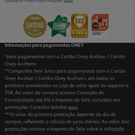
consulte mais informações
aqui
.
Livro As Guerreiras Do K-Pop - Livro De Atividades De Aavv
9.81 €/un
10,90 €
PVP de editor
9,81 €
Informações para pagamentos ONEY
*para pagamentos com o Cartão Oney Auchan / Cartão
Oney Auchan+.
**Campanha Sem Juros para pagamentos com o Cartão
Oney Auchan / Cartão Oney Auchan+, em todos os
-30%
produtos assinalados na Loja de valor igual ou superior a
75€. Ao valor da compra acresce Comissão de
Formalização até 6% e Imposto do Selo, incluídos nas
prestações. Consulte detalhe
aqui
.
Canal Panda - Livro De Pintar
***O valor da primeira prestação depende do dia da
compra, refletindo o cálculo de juros diários. Ao valor das
10.08 €/un
prestações acresce o Imposto do Selo sobre a utilização
14,41 €
PVP de editor
10,08 €