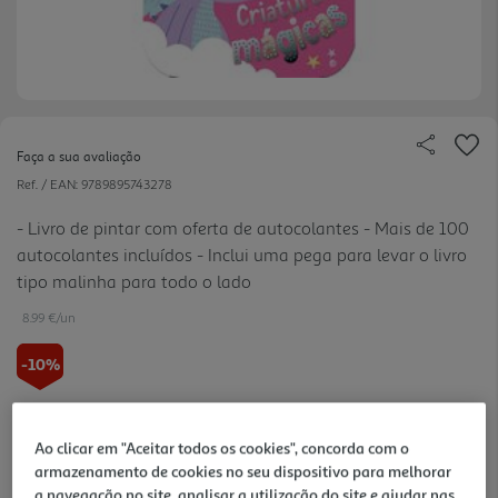
Faça a sua avaliação
Ref. / EAN:
9789895743278
- Livro de pintar com oferta de autocolantes - Mais de 100
autocolantes incluídos - Inclui uma pega para levar o livro
tipo malinha para todo o lado
8.99 €/un
-10%
9,99 €
PVP de editor
8,99 €
Ao clicar em "Aceitar todos os cookies", concorda com o
armazenamento de cookies no seu dispositivo para melhorar
a navegação no site, analisar a utilização do site e ajudar nas
Notas de preparação