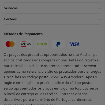
Serviços
Cartões
Livro Bluey - O Meu Primeiro Livro Puzzle
16.61 €/un
Métodos de Pagamento
18,45 €
PVP de editor
16,61 €
Os preços dos produtos apresentados no site Auchan.pt
são os praticados nas compras online. Antes do registo e
autenticação do cliente os preços apresentados servem
apenas como referência e são os praticados para entregas
e recolhas no código postal 2650-435 Amadora. Após o
login e em função da proximidade e do código postal,
serão apresentados os preços em vigor na loja que serve
o local de entrega ou de recolha. Entregas apenas
disponíveis para o território de Portugal continental,