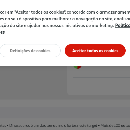
9,99 €
PVP de editor
8,99 €
icar em "Aceitar todos os cookies", concorda com o armazenamen
es no seu dispositivo para melhorar a navegação no site, analisa
Notas de preparação
zação do site e ajudar nas nossas iniciativas de marketing.
Polític
ies
Definições de cookies
Aceitar todos os cookies
ntes - Dinossauros é um dos temas mais fortes neste target - Mais de 100 autoc