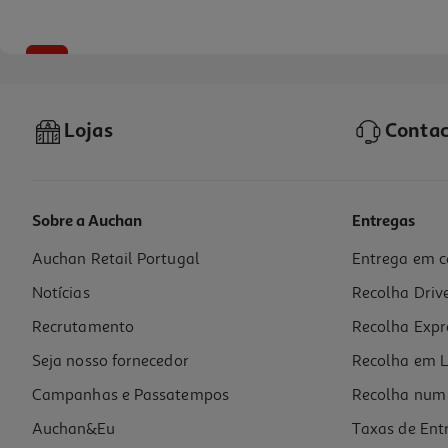
-10%
Lojas
Contac
Sobre a Auchan
Entregas
Auchan Retail Portugal
Entrega em c
Livro K-Pop - Livro De Pintar
Notícias
Recolha Driv
8.01 €/un
8,90 €
PVP de editor
Recrutamento
Recolha Expr
8,01 €
Seja nosso fornecedor
Recolha em L
Campanhas e Passatempos
Recolha num 
Auchan&Eu
Taxas de Ent