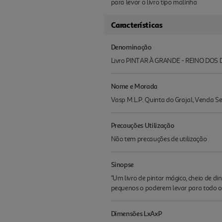
para levar o livro tipo malinha
Características
Denominação
Livro PINTAR À GRANDE - REINO DOS
Nome e Morada
Vasp M.L.P. Quinta do Grajal, Venda 
Precauções Utilização
Não tem precauções de utilização
Sinopse
"Um livro de pintar mágico, cheio de d
pequenos o poderem levar para todo o l
Dimensões LxAxP