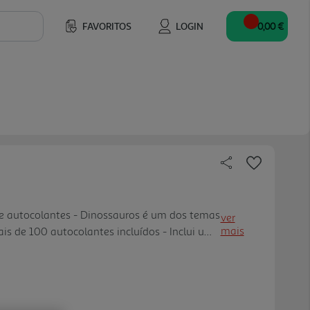
FAVORITOS
LOGIN
0,00 €
de autocolantes - Dinossauros é um dos temas
ver
mais
ais de 100 autocolantes incluídos - Inclui uma
 malinha