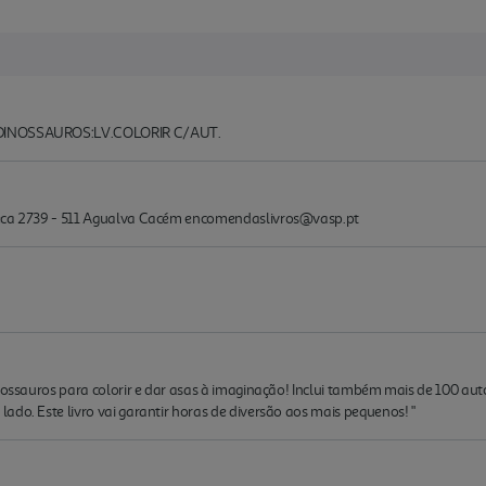
 DINOSSAUROS:LV.COLORIR C/AUT.
Seca 2739 - 511 Agualva Cacém encomendaslivros@vasp.pt
inossauros para colorir e dar asas à imaginação! Inclui também mais de 100 a
ado. Este livro vai garantir horas de diversão aos mais pequenos! "