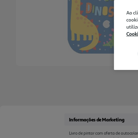
Ao cl
cooki
utili
Cook
Informações de Marketing
Livro de pintar com oferta de autocola