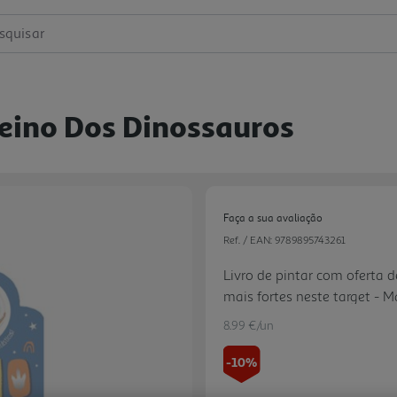
squisar
Reino Dos Dinossauros
Faça a sua avaliação
Ref. / EAN:
9789895743261
Livro de pintar com oferta 
mais fortes neste target - M
pega para levar o livro tipo
8.99 €/un
-10%