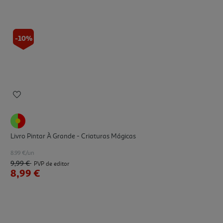
-10%
Livro Pintar À Grande - Criaturas Mágicas
8.99 €/un
9,99 €
PVP de editor
8,99 €