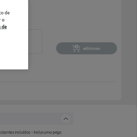
to de
r a
a de
adicionar
olantes incluídos - Inclui uma pega