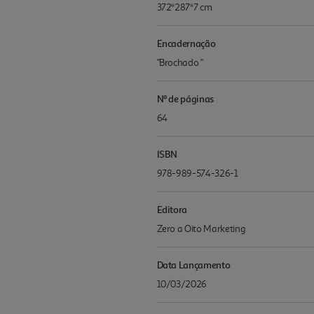
372*287*7 cm
Encadernação
"Brochado "
Nº de páginas
64
ISBN
978-989-574-326-1
Editora
Zero a Oito Marketing
Data Lançamento
10/03/2026