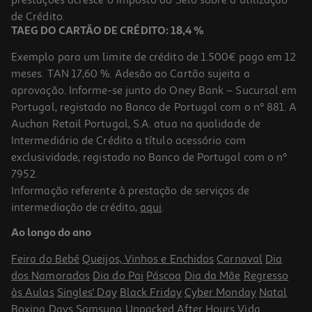
13,46 €
de Crédito.
TAEG DO CARTÃO DE CRÉDITO: 18,4 %
Exemplo para um limite de crédito de 1.500€ pago em 12
meses. TAN 17,60 %. Adesão ao Cartão sujeita a
aprovação. Informe-se junto do Oney Bank – Sucursal em
Portugal, registado no Banco de Portugal com o nº 881. A
Auchan Retail Portugal, S.A. atua na qualidade de
Intermediário de Crédito a título acessório com
-10%
exclusividade, registado no Banco de Portugal com o nº
7952.
Informação referente à prestação de serviços de
intermediação de crédito,
aqui
.
Livro Divertido De Atividades - Urso 4-5 Anos
Ao longo do ano
8.09 €/un
8,99 €
PVP de editor
Feira do Bebé
Queijos, Vinhos e Enchidos
Carnaval
Dia
8,09 €
dos Namorados
Dia do Pai
Páscoa
Dia da Mãe
Regresso
às Aulas
Singles' Day
Black Friday
Cyber Monday
Natal
Boxing Days
Samsung Unpacked
After Hours
Vida