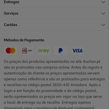
Entregas
-10%
Serviços
Cartões
Livro Guerreiras Do K-Pop Livro De Atividades Oficial
11.66 €/un
Métodos de Pagamento
12,95 €
PVP de editor
11,66 €
Os preços dos produtos apresentados no site Auchan.pt
são os praticados nas compras online. Antes do registo e
autenticação do cliente os preços apresentados servem
apenas como referência e são os praticados para entregas
e recolhas no código postal 2650-435 Amadora. Após o
login e em função da proximidade e do código postal,
-10%
serão apresentados os preços em vigor na loja que serve
o local de entrega ou de recolha. Entregas apenas
disponíveis para o território de Portugal continental,