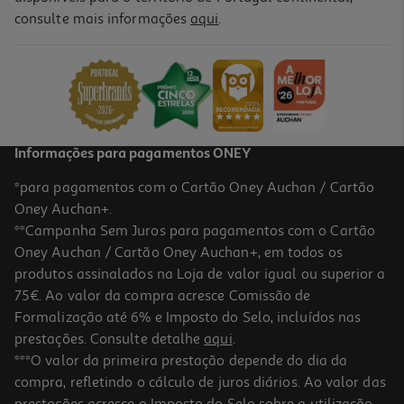
consulte mais informações
aqui
.
Livro No Restaurante: Livro De Atividades: De Quarto Group
8.91 €/un
9,90 €
PVP de editor
8,91 €
Informações para pagamentos ONEY
*para pagamentos com o Cartão Oney Auchan / Cartão
Oney Auchan+.
**Campanha Sem Juros para pagamentos com o Cartão
Oney Auchan / Cartão Oney Auchan+, em todos os
-10%
produtos assinalados na Loja de valor igual ou superior a
75€. Ao valor da compra acresce Comissão de
Formalização até 6% e Imposto do Selo, incluídos nas
prestações. Consulte detalhe
aqui
.
Livro Unicórnia: Livro De Atividades Ana Punset
***O valor da primeira prestação depende do dia da
compra, refletindo o cálculo de juros diários. Ao valor das
13.46 €/un
prestações acresce o Imposto do Selo sobre a utilização
14,95 €
PVP de editor