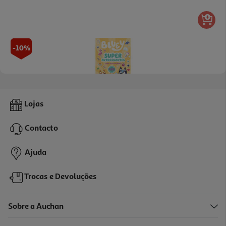
-10%
Livro Bluey: Superautocolantes - Livro De Atividades
Lojas
11.66 €/un
12,95 €
PVP de editor
Contacto
11,66 €
Ajuda
Trocas e Devoluções
Sobre a Auchan