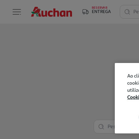
RESERVAR
ENTREGA
Pe
Ao cl
cooki
utili
Cook