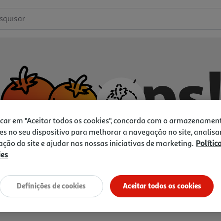
squisar
icar em "Aceitar todos os cookies", concorda com o armazenamen
es no seu dispositivo para melhorar a navegação no site, analisa
zação do site e ajudar nas nossas iniciativas de marketing.
Polític
ies
Não temos o que procura.
Vamos tentar de novo?
Definições de cookies
Aceitar todos os cookies