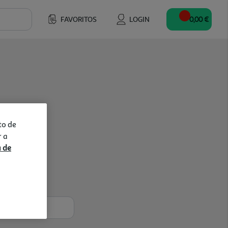
FAVORITOS
LOGIN
0,00 €
to de
r a
a de