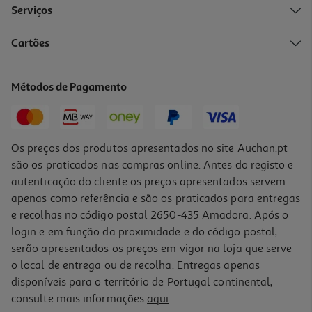
Serviços
Cartões
Livro O Grande Livro Dos Rabos De Eva Manzano
12.92 €/un
Métodos de Pagamento
14,35 €
PVP de editor
12,92 €
Os preços dos produtos apresentados no site Auchan.pt
são os praticados nas compras online. Antes do registo e
autenticação do cliente os preços apresentados servem
apenas como referência e são os praticados para entregas
e recolhas no código postal 2650-435 Amadora. Após o
login e em função da proximidade e do código postal,
-10%
serão apresentados os preços em vigor na loja que serve
o local de entrega ou de recolha. Entregas apenas
disponíveis para o território de Portugal continental,
consulte mais informações
aqui
.
Livro O Meu Primeiro Livro De Futebol