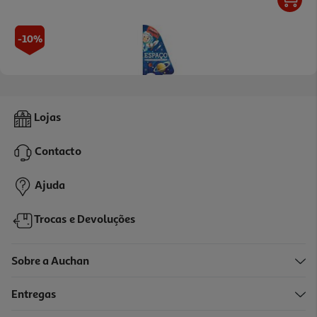
-10%
Livro Pequenos Aprendizes - Espaço
Lojas
8.99 €/un
9,99 €
PVP de editor
Contacto
8,99 €
Ajuda
Trocas e Devoluções
Sobre a Auchan
Entregas
-10%