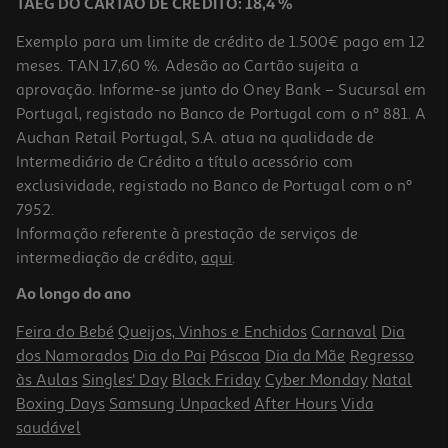
TAEG DO CARTÃO DE CRÉDITO: 18,4 %
Exemplo para um limite de crédito de 1.500€ pago em 12
meses. TAN 17,60 %. Adesão ao Cartão sujeita a
aprovação. Informe-se junto do Oney Bank – Sucursal em
Portugal, registado no Banco de Portugal com o nº 881. A
Auchan Retail Portugal, S.A. atua na qualidade de
Intermediário de Crédito a título acessório com
-10%
exclusividade, registado no Banco de Portugal com o nº
7952.
Informação referente à prestação de serviços de
intermediação de crédito,
aqui
.
Livro O Grande Livro Respostas
Ao longo do ano
13.49 €/un
14,99 €
PVP de editor
Feira do Bebé
Queijos, Vinhos e Enchidos
Carnaval
Dia
13,49 €
dos Namorados
Dia do Pai
Páscoa
Dia da Mãe
Regresso
às Aulas
Singles' Day
Black Friday
Cyber Monday
Natal
Boxing Days
Samsung Unpacked
After Hours
Vida
saudável