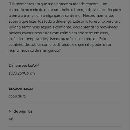
"Há momentos em que tudo parece mudar de repente - um
estrondo no meio da noite, um cheiro a fumo, a chuva que não para,
a terra a tremer, um amigo que se sente mal. Nesses momentos,
saber o que fazer faz toda a diferença. Este livro foi escrito para te a
judar a sentir mais seguro e confiante. Vais aprender a reconhecer
perigos, evitar riscos e agir com calma em acidentes em casa,
incêndios, tempestades, sismos ou até mesmo pragas. Pelo
caminho, descobres como pedir ajuda e o que não pode faltar
numa moch ila de emergência."
Dimensões LxAxP
19,7X25X0,9 cm
Encadernação
capa dura
Nº de páginas
48