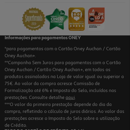
11.97 €/un
13,30 €
PVP de editor
11,97 €
Informações para pagamentos ONEY
*para pagamentos com o Cartão Oney Auchan / Cartão
Oney Auchan+.
**Campanha Sem Juros para pagamentos com o Cartão
Oney Auchan / Cartão Oney Auchan+, em todos os
-10%
produtos assinalados na Loja de valor igual ou superior a
75€. Ao valor da compra acresce Comissão de
Formalização até 6% e Imposto do Selo, incluídos nas
prestações. Consulte detalhe
aqui
.
Livro O Grande Livro Respostas
***O valor da primeira prestação depende do dia da
compra, refletindo o cálculo de juros diários. Ao valor das
13.49 €/un
prestações acresce o Imposto do Selo sobre a utilização
14,99 €
PVP de editor
13,49 €
de Crédito.