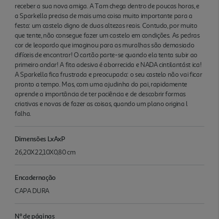
receber a sua nova amiga. A Tam chega dentro de poucas horas, e
a Sparkella precisa de mais uma coisa muito importante para a
festa: um castelo digno de duas altezas reais. Contudo, por muito
que tente, não consegue fazer um castelo em condições. As pedras
cor de leopardo que imaginou para as muralhas são demasiado
difíceis de encontrar! O cartão parte-se quando ela tenta subir ao
primeiro andar! A fita adesiva é aborrecida e NADA cintilantást ica!
A Sparkella fica frustrada e preocupada: o seu castelo não vai ficar
pronto a tempo. Mas, com uma ajudinha do pai, rapidamente
aprende a importância de ter paciência e de descobrir formas
criativas e novas de fazer as coisas, quando um plano origina l
falha.
Dimensões LxAxP
26,20X22,10X0,80 cm
Encadernação
CAPA DURA
Nº de páginas