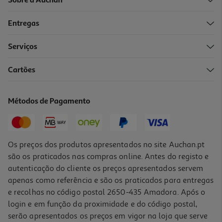
Sobre a Auchan
Entregas
-10%
Serviços
Cartões
Livro A Filha Do Grufalão
12.51 €/un
Métodos de Pagamento
13,90 €
PVP de editor
12,51 €
Os preços dos produtos apresentados no site Auchan.pt
são os praticados nas compras online. Antes do registo e
autenticação do cliente os preços apresentados servem
apenas como referência e são os praticados para entregas
e recolhas no código postal 2650-435 Amadora. Após o
login e em função da proximidade e do código postal,
-10%
serão apresentados os preços em vigor na loja que serve