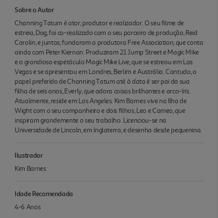
Sobre o Autor
Channing Tatum é ator, produtor e realizador. O seu filme de
estreia, Dog, foi co-realizado com o seu parceiro de produção, Reid
Carolin, e juntos, fundaram a produtora Free Association, que conta
ainda com Peter Kiernan. Produziram 21 Jump Street e Magic Mike
e o grandioso espetáculo Magic Mike Live, que se estreou em Las
Vegas e se apresentou em Londres, Berlim e Austrália. Contudo, o
papel preferido de Channing Tatum até à data é ser pai da sua
filha de seis anos, Everly, que adora coisas brilhantes e arco-íris.
Atualmente, reside em Los Angeles. Kim Barnes vive na Ilha de
Wight com o seu companheiro e dois filhos, Leo e Cameo, que
inspiram grandemente o seu trabalho. Licenciou-se na
Universidade de Lincoln, em Inglaterra, e desenha desde pequenina.
Ilustrador
Kim Barnes
Idade Recomendada
4-6 Anos