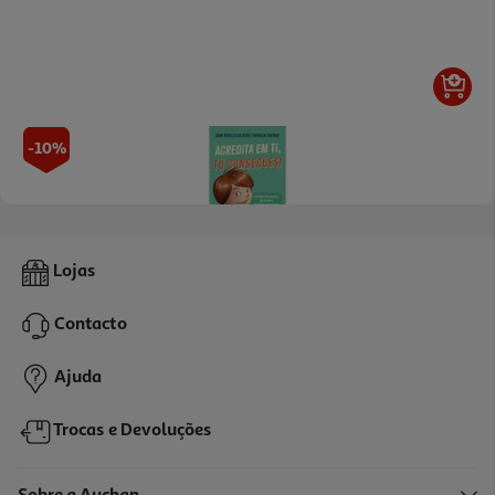
-10%
Livro Acredita Em Ti Tu Consegues! De Sara Rebello Da Silva
Lojas
10.71 €/un
11,90 €
PVP de editor
Contacto
10,71 €
Ajuda
Trocas e Devoluções