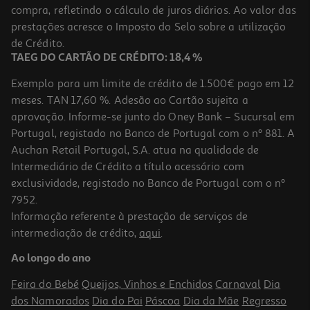
compra, refletindo o cálculo de juros diários. Ao valor das
10.71 €/un
prestações acresce o Imposto do Selo sobre a utilização
11,90 €
PVP de editor
10,71 €
de Crédito.
TAEG DO CARTÃO DE CRÉDITO: 18,4 %
Exemplo para um limite de crédito de 1.500€ pago em 12
meses. TAN 17,60 %. Adesão ao Cartão sujeita a
aprovação. Informe-se junto do Oney Bank – Sucursal em
Portugal, registado no Banco de Portugal com o nº 881. A
Auchan Retail Portugal, S.A. atua na qualidade de
Intermediário de Crédito a título acessório com
-33%
exclusividade, registado no Banco de Portugal com o nº
7952.
Informação referente à prestação de serviços de
intermediação de crédito,
aqui
.
Panda Vamos À Escola?
Ao longo do ano
9.3 €/un
15,50 €
PVP de editor
Feira do Bebé
Queijos, Vinhos e Enchidos
Carnaval
Dia
9,30 €
dos Namorados
Dia do Pai
Páscoa
Dia da Mãe
Regresso
Promoção