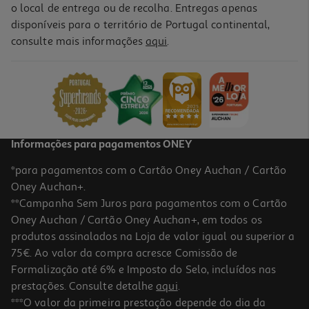
o local de entrega ou de recolha. Entregas apenas
disponíveis para o território de Portugal continental,
consulte mais informações
aqui
.
Livro Os Indomáveis F. C. - Operação Bola De Fogo
10.98 €/un
12,20 €
PVP de editor
10,98 €
Informações para pagamentos ONEY
*para pagamentos com o Cartão Oney Auchan / Cartão
Oney Auchan+.
**Campanha Sem Juros para pagamentos com o Cartão
Oney Auchan / Cartão Oney Auchan+, em todos os
-10%
produtos assinalados na Loja de valor igual ou superior a
75€. Ao valor da compra acresce Comissão de
Formalização até 6% e Imposto do Selo, incluídos nas
prestações. Consulte detalhe
aqui
.
Livro Eu Quero Isso Já! De A.p. Hernández
***O valor da primeira prestação depende do dia da