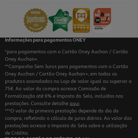
12.51 €/un
13,90 €
PVP de editor
12,51 €
Informações para pagamentos ONEY
*para pagamentos com o Cartão Oney Auchan / Cartão
Oney Auchan+.
**Campanha Sem Juros para pagamentos com o Cartão
Oney Auchan / Cartão Oney Auchan+, em todos os
-10%
produtos assinalados na Loja de valor igual ou superior a
75€. Ao valor da compra acresce Comissão de
Formalização até 6% e Imposto do Selo, incluídos nas
prestações. Consulte detalhe
aqui
.
Livro Bia E O Unicórnio Magia Do Unicórnio
***O valor da primeira prestação depende do dia da
compra, refletindo o cálculo de juros diários. Ao valor das
8.96 €/un
prestações acresce o Imposto do Selo sobre a utilização
9,95 €
PVP de editor
8,96 €
de Crédito.