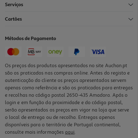
Serviços
Cartões
Livro O Livro De Tividades Do Grufalão
Métodos de Pagamento
Indisponível online
Os preços dos produtos apresentados no site Auchan.pt
são os praticados nas compras online. Antes do registo e
autenticação do cliente os preços apresentados servem
apenas como referência e são os praticados para entregas
e recolhas no código postal 2650-435 Amadora. Após o
login e em função da proximidade e do código postal,
-10%
serão apresentados os preços em vigor na loja que serve
o local de entrega ou de recolha. Entregas apenas
disponíveis para o território de Portugal continental,
4.0
(1)
consulte mais informações
aqui
.
Livro A Tartaruga Que Não Desistiu De Rachel Bright Jim Field