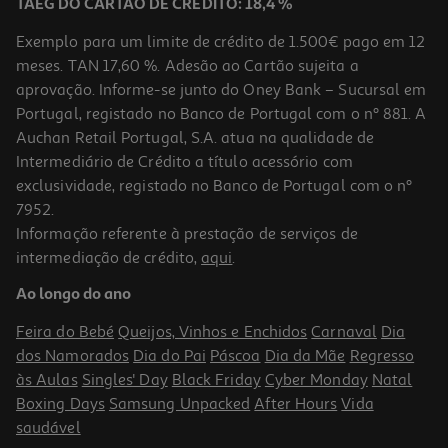
TAEG DO CARTÃO DE CRÉDITO: 18,4 %
Exemplo para um limite de crédito de 1.500€ pago em 12
meses. TAN 17,60 %. Adesão ao Cartão sujeita a
aprovação. Informe-se junto do Oney Bank – Sucursal em
Portugal, registado no Banco de Portugal com o nº 881. A
Auchan Retail Portugal, S.A. atua na qualidade de
Intermediário de Crédito a título acessório com
exclusividade, registado no Banco de Portugal com o nº
7952.
Informação referente à prestação de serviços de
intermediação de crédito,
aqui
.
Livro Pequenos Génios - Sistema Solar
Ao longo do ano
9.99 €/un
11,10 €
PVP de editor
Feira do Bebé
Queijos, Vinhos e Enchidos
Carnaval
Dia
9,99 €
dos Namorados
Dia do Pai
Páscoa
Dia da Mãe
Regresso
às Aulas
Singles' Day
Black Friday
Cyber Monday
Natal
Boxing Days
Samsung Unpacked
After Hours
Vida
saudável