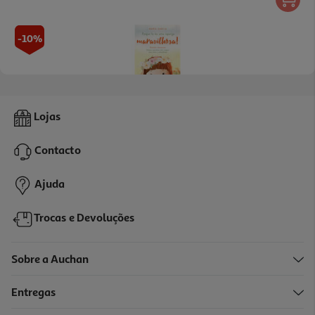
-10%
Porque Tu És Uma Rapariga Maravilhosa!
Lojas
10.71 €/un
11,90 €
PVP de editor
Contacto
10,71 €
Ajuda
Trocas e Devoluções
Sobre a Auchan
Entregas