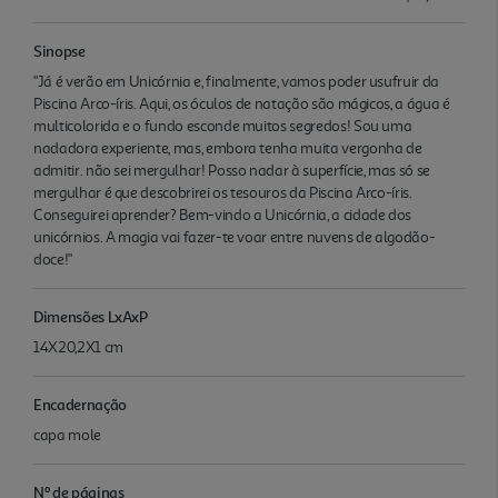
Sinopse
"Já é verão em Unicórnia e, finalmente, vamos poder usufruir da
Piscina Arco-íris. Aqui, os óculos de natação são mágicos, a água é
multicolorida e o fundo esconde muitos segredos! Sou uma
nadadora experiente, mas, embora tenha muita vergonha de
admitir. não sei mergulhar! Posso nadar à superfície, mas só se
mergulhar é que descobrirei os tesouros da Piscina Arco-íris.
Conseguirei aprender? Bem-vindo a Unicórnia, a cidade dos
unicórnios. A magia vai fazer-te voar entre nuvens de algodão-
doce!"
Dimensões LxAxP
14X20,2X1 cm
Encadernação
capa mole
Nº de páginas