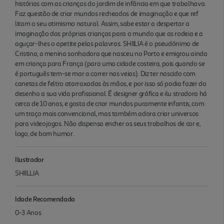
histórias com as crianças do jardim de infância em que trabalhava.
Faz questão de criar mundos recheados de imaginação e que ref
litam o seu otimismo natural. Assim, sabe estar a despertar a
imaginação das próprias crianças para o mundo que as rodeia e a
aguçar-lhes o apetite pelas palavras. SHIILIA é o pseudónimo de
Cristina, a menina sonhadora que nasceu no Porto e emigrou ainda
em criança para França (para uma cidade costeira, pois quando se
é português tem-se mar a correr nas veias). Diz ter nascido com
canetas de feltro atarraxadas às mãos, e por isso só podia fazer do
desenho a sua vida profissional. É designer gráfica e ilu stradora há
cerca de 10 anos, e gosta de criar mundos puramente infantis, com
um traço mais convencional, mas também adora criar universos
para videojogos. Não dispensa encher os seus trabalhos de cor e,
logo, de bom humor.
Ilustrador
SHIILLIA
Idade Recomendada
0-3 Anos