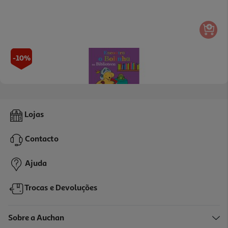
-10%
Livro Encontra O Bolinha Na Biblioteca De Eric Hill
Lojas
11.61 €/un
12,90 €
PVP de editor
Contacto
11,61 €
Ajuda
Trocas e Devoluções
Sobre a Auchan