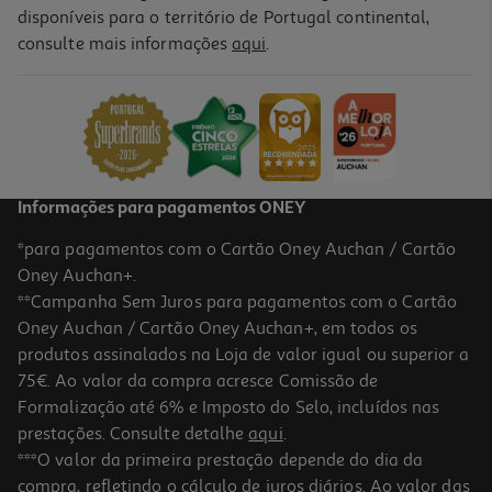
disponíveis para o território de Portugal continental,
consulte mais informações
aqui
.
Livro Acredita Em Ti Tu Consegues! De Sara Rebello Da Silva
10.71 €/un
11,90 €
PVP de editor
10,71 €
Informações para pagamentos ONEY
*para pagamentos com o Cartão Oney Auchan / Cartão
Oney Auchan+.
**Campanha Sem Juros para pagamentos com o Cartão
Oney Auchan / Cartão Oney Auchan+, em todos os
-10%
produtos assinalados na Loja de valor igual ou superior a
75€. Ao valor da compra acresce Comissão de
Formalização até 6% e Imposto do Selo, incluídos nas
prestações. Consulte detalhe
aqui
.
Livro A Filha Do Grufalão
***O valor da primeira prestação depende do dia da
compra, refletindo o cálculo de juros diários. Ao valor das
12.51 €/un