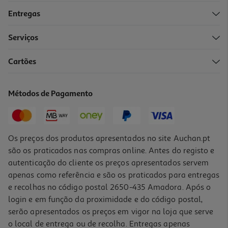
Entregas
-33%
Serviços
Cartões
Panda Vamos À Escola?
9.3 €/un
Métodos de Pagamento
15,50 €
PVP de editor
9,30 €
Promoção
Os preços dos produtos apresentados no site Auchan.pt
são os praticados nas compras online. Antes do registo e
autenticação do cliente os preços apresentados servem
apenas como referência e são os praticados para entregas
e recolhas no código postal 2650-435 Amadora. Após o
login e em função da proximidade e do código postal,
-10%
serão apresentados os preços em vigor na loja que serve
o local de entrega ou de recolha. Entregas apenas