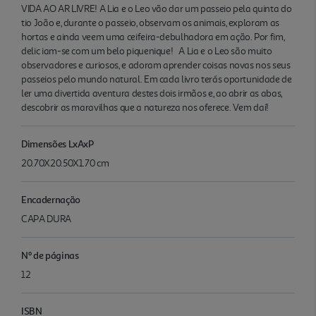
VIDA AO AR LIVRE! A Lia e o Leo vão dar um passeio pela quinta do
tio João e, durante o passeio, observam os animais, exploram as
hortas e ainda veem uma ceifeira-debulhadora em ação. Por fim,
delic iam-se com um belo piquenique! A Lia e o Leo são muito
observadores e curiosos, e adoram aprender coisas novas nos seus
passeios pelo mundo natural. Em cada livro terás oportunidade de
ler uma divertida aventura destes dois irmãos e, ao abrir as abas,
descobrir as maravilhas que a natureza nos oferece. Vem daí!
Dimensões LxAxP
20.70X20.50X1.70 cm
Encadernação
CAPA DURA
Nº de páginas
12
ISBN