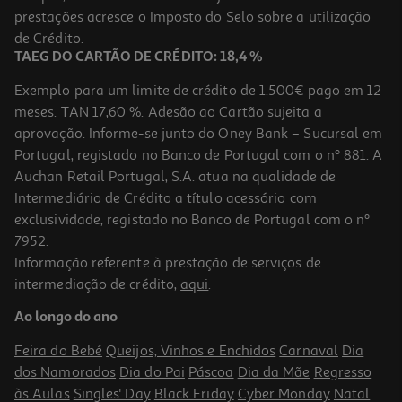
prestações acresce o Imposto do Selo sobre a utilização
13,90 €
PVP de editor
12,51 €
de Crédito.
TAEG DO CARTÃO DE CRÉDITO: 18,4 %
Exemplo para um limite de crédito de 1.500€ pago em 12
meses. TAN 17,60 %. Adesão ao Cartão sujeita a
aprovação. Informe-se junto do Oney Bank – Sucursal em
Portugal, registado no Banco de Portugal com o nº 881. A
Auchan Retail Portugal, S.A. atua na qualidade de
Intermediário de Crédito a título acessório com
-10%
exclusividade, registado no Banco de Portugal com o nº
7952.
Informação referente à prestação de serviços de
intermediação de crédito,
aqui
.
Livro Os Indomáveis F. C. - Operação Bola De Fogo
Ao longo do ano
10.98 €/un
12,20 €
PVP de editor
Feira do Bebé
Queijos, Vinhos e Enchidos
Carnaval
Dia
10,98 €
dos Namorados
Dia do Pai
Páscoa
Dia da Mãe
Regresso
às Aulas
Singles' Day
Black Friday
Cyber Monday
Natal