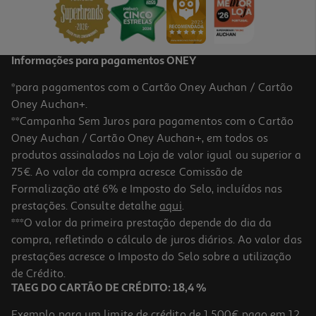
PVP de editor
10,71 €
Informações para pagamentos ONEY
*para pagamentos com o Cartão Oney Auchan / Cartão
Oney Auchan+.
**Campanha Sem Juros para pagamentos com o Cartão
Oney Auchan / Cartão Oney Auchan+, em todos os
produtos assinalados na Loja de valor igual ou superior a
75€. Ao valor da compra acresce Comissão de
Formalização até 6% e Imposto do Selo, incluídos nas
prestações. Consulte detalhe
aqui
.
Livro As Gémeas 17 - Leonor Uma Nova Aluna
***O valor da primeira prestação depende do dia da
compra, refletindo o cálculo de juros diários. Ao valor das
8.91 €/un
prestações acresce o Imposto do Selo sobre a utilização
10,90 €
PVP de editor
8,91 €
de Crédito.
TAEG DO CARTÃO DE CRÉDITO: 18,4 %
Exemplo para um limite de crédito de 1.500€ pago em 12