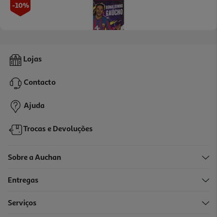
-10%
Livro Ronaldinho Gaúcho De Luke Paton
Lojas
8.91 €/un
9,90 €
PVP de editor
Contacto
8,91 €
Ajuda
Trocas e Devoluções
Sobre a Auchan
Entregas
-10%
Serviços