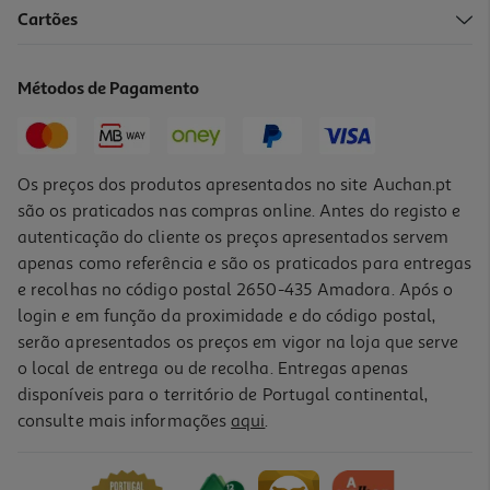
Cartões
Livro Os Indomáveis F. C. - O Vampiro De Brasov
10.98 €/un
Métodos de Pagamento
12,20 €
PVP de editor
10,98 €
Os preços dos produtos apresentados no site Auchan.pt
são os praticados nas compras online. Antes do registo e
autenticação do cliente os preços apresentados servem
apenas como referência e são os praticados para entregas
e recolhas no código postal 2650-435 Amadora. Após o
login e em função da proximidade e do código postal,
-10%
serão apresentados os preços em vigor na loja que serve
o local de entrega ou de recolha. Entregas apenas
disponíveis para o território de Portugal continental,
consulte mais informações
aqui
.
Livro Geronimo Stilton N:24 O Grande Camp De Futebol
10.71 €/un
11,90 €