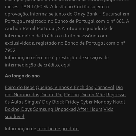
meses. TAN 17,60 %. Adesão ao Cartão sujeita a
aprovação. Informe-se junto do Oney Bank – Sucursal em
Portugal, registado no Banco de Portugal com o nº 881. A
Auchan Retail Portugal, S.A. atua na qualidade de
Intermediário de Crédito a título acessório com
-10%
exclusividade, registado no Banco de Portugal com o nº
7952.
Informação referente à prestação de serviços de
intermediação de crédito,
aqui
.
Livro Um Amigo Surpresa De Geronimo Stilton
Ao longo do ano
10.71 €/un
11,90 €
PVP de editor
Feira do Bebé
Queijos, Vinhos e Enchidos
Carnaval
Dia
10,71 €
dos Namorados
Dia do Pai
Páscoa
Dia da Mãe
Regresso
às Aulas
Singles' Day
Black Friday
Cyber Monday
Natal
Boxing Days
Samsung Unpacked
After Hours
Vida
saudável
Informação de
recolha de produto
.