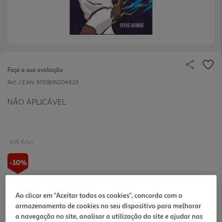
Faça a sua avaliação
Ref. / EAN:
9789899204829
NÃO APLICÁVEL
8.91 €/un
-10%
9,90 €
PVP de editor
8,91 €
Ao clicar em "Aceitar todos os cookies", concorda com o
armazenamento de cookies no seu dispositivo para melhorar
a navegação no site, analisar a utilização do site e ajudar nas
Notas de preparação