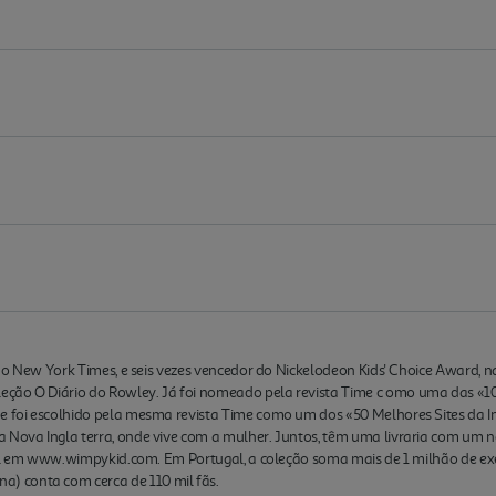
1 do New York Times, e seis vezes vencedor do Nickelodeon Kids' Choice Award, na
eção O Diário do Rowley. Já foi nomeado pela revista Time c omo uma das «1
e foi escolhido pela mesma revista Time como um dos «50 Melhores Sites da In
a Nova Ingla terra, onde vive com a mulher. Juntos, têm uma livraria com um 
icial em www.wimpykid.com. Em Portugal, a coleção soma mais de 1 milhão de e
 conta com cerca de 110 mil fãs.