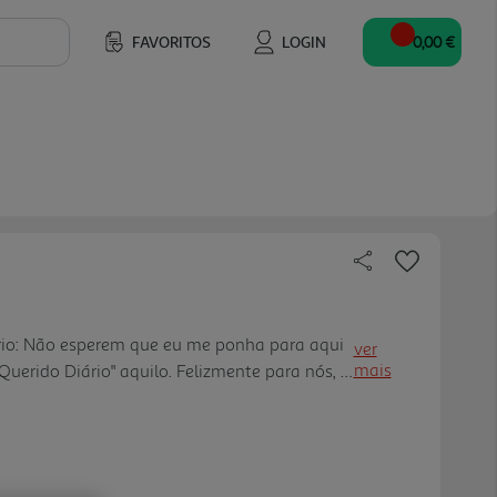
FAVORITOS
LOGIN
0,00 €
rio: Não esperem que eu me ponha para aqui
ver
mais
"Querido Diário" aquilo. Felizmente para nós, o
ente faz são duas coisas muito diferentes.