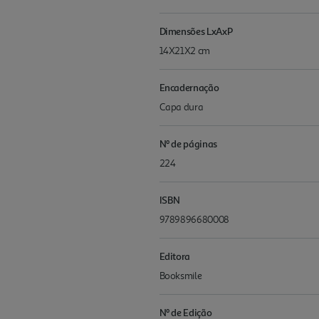
Dimensões LxAxP
14X21X2 cm
Encadernação
Capa dura
Nº de páginas
224
ISBN
9789896680008
Editora
Booksmile
Nº de Edição