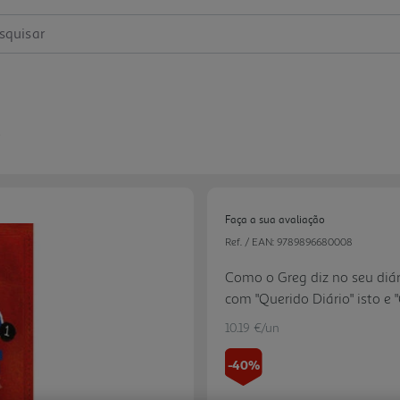
squisar
1
Faça a sua avaliação
Ref. / EAN:
9789896680008
Como o Greg diz no seu diá
com "Querido Diário" isto e 
que o Greg diz e o que realm
10.19 €/un
-40%