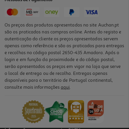
13,30 €
PVP de editor
11,97 €
Os preços dos produtos apresentados no site Auchan.pt
são os praticados nas compras online. Antes do registo e
autenticação do cliente os preços apresentados servem
apenas como referência e são os praticados para entregas
e recolhas no código postal 2650-435 Amadora. Após o
login e em função da proximidade e do código postal,
-10%
serão apresentados os preços em vigor na loja que serve
o local de entrega ou de recolha. Entregas apenas
disponíveis para o território de Portugal continental,
consulte mais informações
aqui
.
Livro Mil E Uma Maneiras De Ser Inteligente De Davina Bell
12.56 €/un
13,95 €
PVP de editor
12,56 €