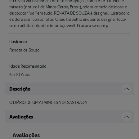
escreveu vários diários cheios de desgraças, como este. Taurina e
mineira (natura l de Minas Gerais, Brasil), adora comida deliciosa e
de colocar "uai" em tudo. RENATA DE SOUZA é designer, ilustradora
e adora criar coisas fofas. O seu trabalho enquanto designer foca-
se no público infantil e infantojuvenil. Procura sempre p
Ilustrador
Renata de Souza
Idade Recomendada
6 a 10 Anos
Descrição
O DIÁRIO DE UMA PRINCESA DESASTRADA
Avaliações