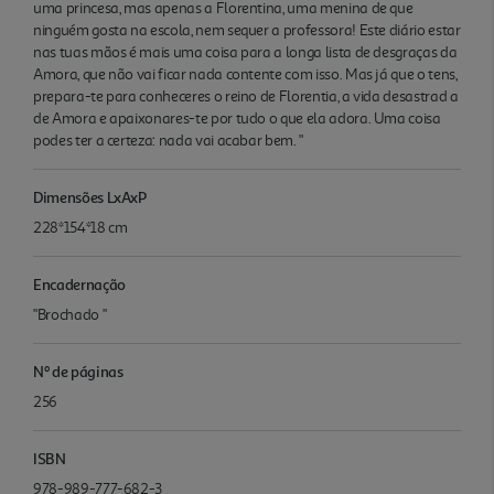
uma princesa, mas apenas a Florentina, uma menina de que
ninguém gosta na escola, nem sequer a professora! Este diário estar
nas tuas mãos é mais uma coisa para a longa lista de desgraças da
Amora, que não vai ficar nada contente com isso. Mas já que o tens,
prepara-te para conheceres o reino de Florentia, a vida desastrad a
de Amora e apaixonares-te por tudo o que ela adora. Uma coisa
podes ter a certeza: nada vai acabar bem. "
Dimensões LxAxP
228*154*18 cm
Encadernação
"Brochado "
Nº de páginas
256
ISBN
978-989-777-682-3