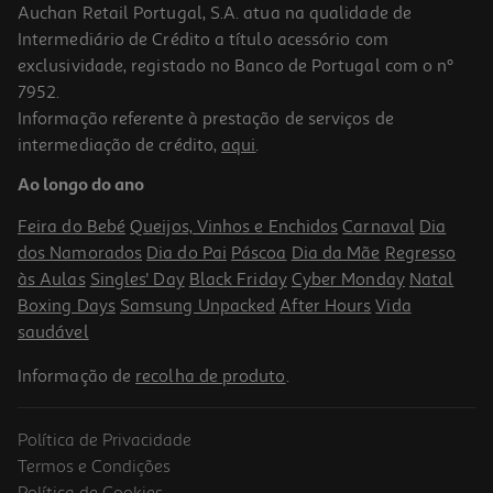
Auchan Retail Portugal, S.A. atua na qualidade de
Intermediário de Crédito a título acessório com
-10%
exclusividade, registado no Banco de Portugal com o nº
7952.
Informação referente à prestação de serviços de
intermediação de crédito,
aqui
.
Livro Às Voltas Com A História Princesa
Ao longo do ano
11.42 €/un
12,69 €
PVP de editor
Feira do Bebé
Queijos, Vinhos e Enchidos
Carnaval
Dia
11,42 €
dos Namorados
Dia do Pai
Páscoa
Dia da Mãe
Regresso
às Aulas
Singles' Day
Black Friday
Cyber Monday
Natal
Boxing Days
Samsung Unpacked
After Hours
Vida
saudável
Informação de
recolha de produto
.
Política de Privacidade
-10%
Termos e Condições
Política de Cookies