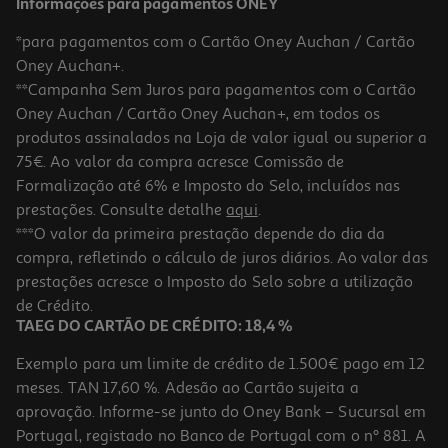
Informações para pagamentos ONEY
*para pagamentos com o Cartão Oney Auchan / Cartão
Oney Auchan+.
**Campanha Sem Juros para pagamentos com o Cartão
Oney Auchan / Cartão Oney Auchan+, em todos os
-10%
produtos assinalados na Loja de valor igual ou superior a
75€. Ao valor da compra acresce Comissão de
Formalização até 6% e Imposto do Selo, incluídos nas
prestações. Consulte detalhe
aqui
.
Livro Uma Mentira Gigante De Thierry Robberecht
***O valor da primeira prestação depende do dia da
compra, refletindo o cálculo de juros diários. Ao valor das
12.56 €/un
prestações acresce o Imposto do Selo sobre a utilização
13,95 €
PVP de editor
12,56 €
de Crédito.
TAEG DO CARTÃO DE CRÉDITO: 18,4 %
Exemplo para um limite de crédito de 1.500€ pago em 12
meses. TAN 17,60 %. Adesão ao Cartão sujeita a
aprovação. Informe-se junto do Oney Bank – Sucursal em
Portugal, registado no Banco de Portugal com o nº 881. A