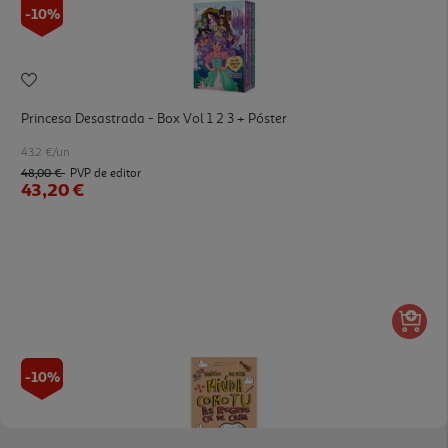
-10%
Princesa Desastrada - Box Vol 1 2 3 + Póster
43.2 €/un
48,00 €
PVP de editor
43,20 €
-10%