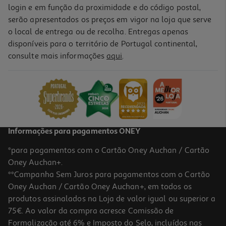
login e em função da proximidade e do código postal,
serão apresentados os preços em vigor na loja que serve
o local de entrega ou de recolha. Entregas apenas
disponíveis para o território de Portugal continental,
consulte mais informações
aqui
.
Informações para pagamentos ONEY
*para pagamentos com o Cartão Oney Auchan / Cartão
Oney Auchan+.
**Campanha Sem Juros para pagamentos com o Cartão
Oney Auchan / Cartão Oney Auchan+, em todos os
produtos assinalados na Loja de valor igual ou superior a
75€. Ao valor da compra acresce Comissão de
Formalização até 6% e Imposto do Selo, incluídos nas