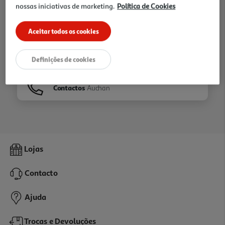
nossas iniciativas de marketing.
Política de Cookies
Ir para
Homepage
Aceitar todos os cookies
Veja os nossos
Folhetos
Definições de cookies
Contactos
Auchan
Lojas
Contacto
Ajuda
Trocas e Devoluções