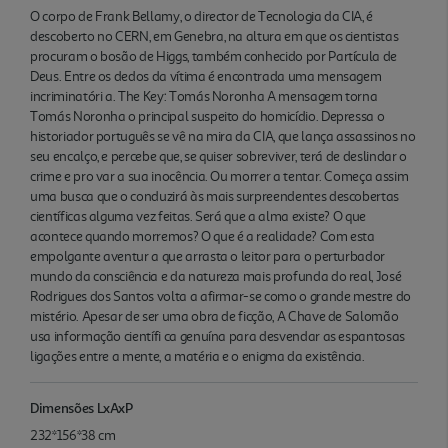
O corpo de Frank Bellamy, o director de Tecnologia da CIA, é
descoberto no CERN, em Genebra, na altura em que os cientistas
procuram o bosão de Higgs, também conhecido por Partícula de
Deus. Entre os dedos da vítima é encontrada uma mensagem
incriminatóri a. The Key: Tomás Noronha A mensagem torna
Tomás Noronha o principal suspeito do homicídio. Depressa o
historiador português se vê na mira da CIA, que lança assassinos no
seu encalço, e percebe que, se quiser sobreviver, terá de deslindar o
crime e pro var a sua inocência. Ou morrer a tentar. Começa assim
uma busca que o conduzirá às mais surpreendentes descobertas
científicas alguma vez feitas. Será que a alma existe? O que
acontece quando morremos? O que é a realidade? Com esta
empolgante aventur a que arrasta o leitor para o perturbador
mundo da consciência e da natureza mais profunda do real, José
Rodrigues dos Santos volta a afirmar-se como o grande mestre do
mistério. Apesar de ser uma obra de ficção, A Chave de Salomão
usa informação científi ca genuína para desvendar as espantosas
ligações entre a mente, a matéria e o enigma da existência.
Dimensões LxAxP
232*156*38 cm