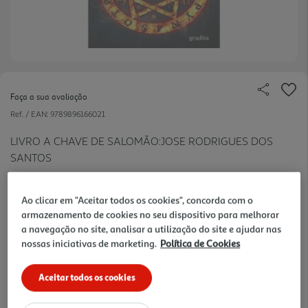
Faça a sua avaliação
Ref. / EAN:
9789896166021
LIVRO A CHAVE DE SALOMÃO:JOSE RODRIGUES DOS
SANTOS
19.8 €/un
Ao clicar em "Aceitar todos os cookies", concorda com o
armazenamento de cookies no seu dispositivo para melhorar
-10%
a navegação no site, analisar a utilização do site e ajudar nas
nossas iniciativas de marketing.
Política de Cookies
22,00 €
PVP de editor
19,80 €
Aceitar todos os cookies
Notas de preparação