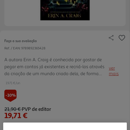
Faça a sua avaliação
Ref. / EAN:
9789892365428
A autora Erin A. Craig é conhecida por gostar de
pegar em contos já existentes e recriá-los através
ver
da criação de um mundo criado dela, de forma
mais
arrebatadora e com horror, mas ao mesmo tempo
19.71 €/un
encantadora e maravilhosa.
-10%
21,90 €
PVP de editor
19,71 €
Notas de preparação