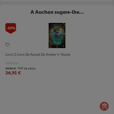
A Auchan sugere-lhe...
-10%
Livro O Livro De Azrael De Amber V. Nicole
26.91 €/un
29,90 €
PVP de editor
26,91 €