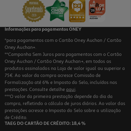
24,90 €
PVP de editor
22,41 €
Informações para pagamentos ONEY
*para pagamentos com o Cartão Oney Auchan / Cartão
Oney Auchan+.
**Campanha Sem Juros para pagamentos com o Cartão
Oney Auchan / Cartão Oney Auchan+, em todos os
-10%
produtos assinalados na Loja de valor igual ou superior a
75€. Ao valor da compra acresce Comissão de
Formalização até 6% e Imposto do Selo, incluídos nas
prestações. Consulte detalhe
aqui
.
Livro O Reino De Espinhos De Sasha Peyton Smith
***O valor da primeira prestação depende do dia da
compra, refletindo o cálculo de juros diários. Ao valor das
18.81 €/un
prestações acresce o Imposto do Selo sobre a utilização
20,90 €
PVP de editor
18,81 €
de Crédito.
TAEG DO CARTÃO DE CRÉDITO: 18,4 %