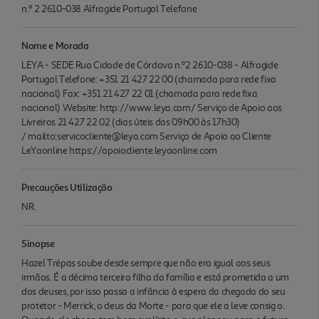
n.º 2 2610-038 Alfragide Portugal Telefone
Nome e Morada
LEYA - SEDE Rua Cidade de Córdova n.º2 2610-038 - Alfragide
Portugal Telefone: +351 21 427 22 00 (chamada para rede fixa
nacional) Fax: +351 21 427 22 01 (chamada para rede fixa
nacional) Website: http://www.leya.com/ Serviço de Apoio aos
Livreiros 21 427 22 02 (dias úteis das 09h00 às 17h30)
/ mailto:servicocliente@leya.com Serviço de Apoio ao Cliente
LeYaonline https://apoiocliente.leyaonline.com
Precauções Utilização
NR.
Sinopse
Hazel Trépas soube desde sempre que não era igual aos seus
irmãos. É a décima terceira filha da família e está prometida a um
dos deuses, por isso passa a infância à espera da chegada do seu
protetor - Merrick, o deus da Morte - para que ele a leve consig o.