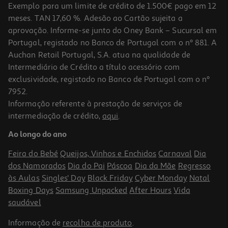
Exemplo para um limite de crédito de 1.500€ pago em 12
meses. TAN 17,60 %. Adesão ao Cartão sujeita a
aprovação. Informe-se junto do Oney Bank – Sucursal em
Portugal, registado no Banco de Portugal com o nº 881. A
Auchan Retail Portugal, S.A. atua na qualidade de
Intermediário de Crédito a título acessório com
-10%
exclusividade, registado no Banco de Portugal com o nº
7952.
Informação referente à prestação de serviços de
intermediação de crédito,
aqui
.
Livro Anátema De Keri Lake
Ao longo do ano
22.01 €/un
24,45 €
PVP de editor
Feira do Bebé
Queijos, Vinhos e Enchidos
Carnaval
Dia
22,01 €
dos Namorados
Dia do Pai
Páscoa
Dia da Mãe
Regresso
às Aulas
Singles' Day
Black Friday
Cyber Monday
Natal
Boxing Days
Samsung Unpacked
After Hours
Vida
saudável
Informação de
recolha de produto
.