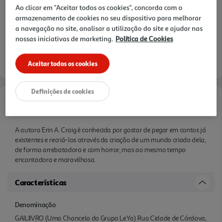
Ao clicar em "Aceitar todos os cookies", concorda com o
armazenamento de cookies no seu dispositivo para melhorar
a navegação no site, analisar a utilização do site e ajudar nas
nossas iniciativas de marketing.
Política de Cookies
Aceitar todos os cookies
Definições de cookies
Informações de Marketing
A autora Erin A. Craig é conhecida por gostar de pegar em contos já
existentes e recriá-los através da criação de um mundo criado dela,
de forma arrebatadora e com horror, mas ao mesmo tempo
encantadora e maravilhosa.
Características
Denominação
GAILIIVRO (Uma Chancela do Grupo LeYa) Rua Cidade de Córdova,