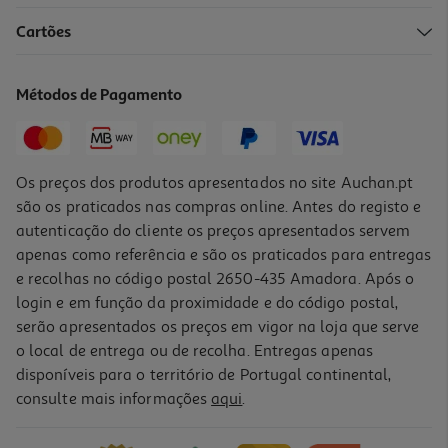
Cartões
Livro Um Instante De Amor De Milena Agus
12.51 €/un
Métodos de Pagamento
13,90 €
PVP de editor
12,51 €
Os preços dos produtos apresentados no site Auchan.pt
são os praticados nas compras online. Antes do registo e
autenticação do cliente os preços apresentados servem
apenas como referência e são os praticados para entregas
e recolhas no código postal 2650-435 Amadora. Após o
login e em função da proximidade e do código postal,
-10%
serão apresentados os preços em vigor na loja que serve
o local de entrega ou de recolha. Entregas apenas
disponíveis para o território de Portugal continental,
consulte mais informações
aqui
.
Livro O Campo De Rosas O Livro Do Pó #3 De Philip Pullman
22.41 €/un