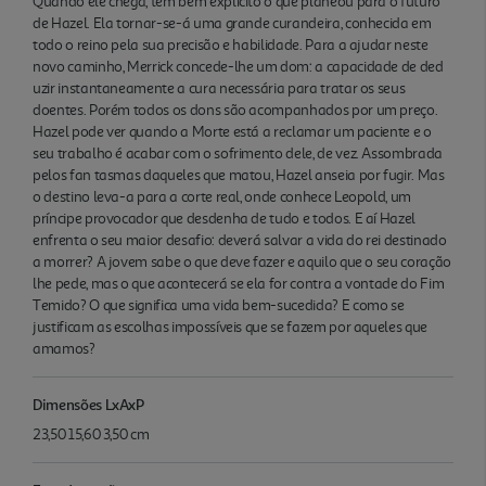
Quando ele chega, tem bem explícito o que planeou para o futuro
de Hazel. Ela tornar-se-á uma grande curandeira, conhecida em
todo o reino pela sua precisão e habilidade. Para a ajudar neste
novo caminho, Merrick concede-lhe um dom: a capacidade de ded
uzir instantaneamente a cura necessária para tratar os seus
doentes. Porém todos os dons são acompanhados por um preço.
Hazel pode ver quando a Morte está a reclamar um paciente e o
seu trabalho é acabar com o sofrimento dele, de vez. Assombrada
pelos fan tasmas daqueles que matou, Hazel anseia por fugir. Mas
o destino leva-a para a corte real, onde conhece Leopold, um
príncipe provocador que desdenha de tudo e todos. E aí Hazel
enfrenta o seu maior desafio: deverá salvar a vida do rei destinado
a morrer? A jovem sabe o que deve fazer e aquilo que o seu coração
lhe pede, mas o que acontecerá se ela for contra a vontade do Fim
Temido? O que significa uma vida bem-sucedida? E como se
justificam as escolhas impossíveis que se fazem por aqueles que
amamos?
Dimensões LxAxP
23,50 15,60 3,50 cm