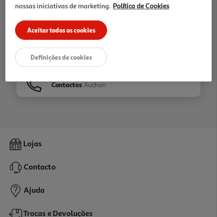
nossas iniciativas de marketing.
Política de Cookies
Ir para
Homepage
Aceitar todos os cookies
Veja os nossos
Folhetos
Definições de cookies
Contactos
Auchan
Lojas
Contacto
Ajuda
Trocas e Devoluções