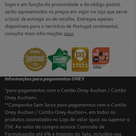
login e em função da proximidade e do código postal,
serão apresentados os preços em vigor na loja que serve
o local de entrega ou de recolha. Entregas apenas
disponíveis para o território de Portugal continental,
consulte mais informações
aqui
.
Informações para pagamentos ONEY
*para pagamentos com o Cartão Oney Auchan / Cartão
Oney Auchan+.
**Campanha Sem Juros para pagamentos com o Cartão
Oney Auchan / Cartão Oney Auchan+, em todos os
produtos assinalados na Loja de valor igual ou superior a
75€. Ao valor da compra acresce Comissão de
Formalização até 6% e Imposto do Selo, incluídos nas