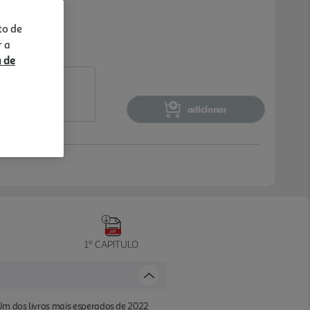
to de
r a
a de
adicionar
1º CAPITULO
 Um dos livros mais esperados de 2022