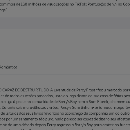
m mais de 13,8 milhões de visualizações no TikTok; Pontuação de 4.4 no Goodr
ngs."
Romântica
APAZ DE DESTRUIR TUDO. A juventude de Percy Fraser ficou marcada por um
ões de todos os verões passados junto ao lago diante da sua casa de férias pe
da a liga à pequena comunidade de Barry's Bay nem a Sam Florek, o homem qu
e. Durante seis maravilhosos v erões, Percy e Sam tinham-se tornado insepará
a, de leituras dos seus livros favoritos no aconchego da companhia um do outro
idos por um sentimento tão puro, nada parecia ser capaz de ditar o seu afas
mais de uma década depois, Percy regressa a Barry's Bay para assistir ao fun