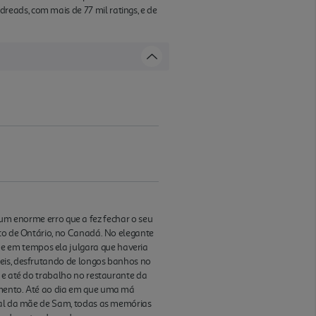
eads, com mais de 77 mil ratings, e de
 enorme erro que a fez fechar o seu
rto de Ontário, no Canadá. No elegante
e em tempos ela julgara que haveria
veis, desfrutando de longos banhos no
 e até do trabalho no restaurante da
tamento. Até ao dia em que uma má
eral da mãe de Sam, todas as memórias