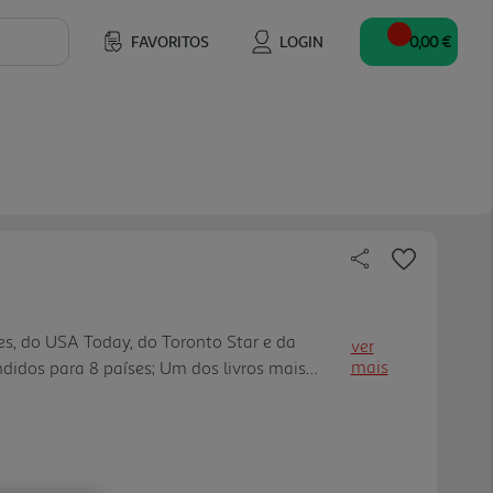
FAVORITOS
LOGIN
0,00 €
es, do USA Today, do Toronto Star e da
ver
mais
didos para 8 países; Um dos livros mais
PopSugar; #everysummerafter com mais de
es no TikTok; Pontuação de 4.4 no Goodreads,
 e de 4.6 na Amazon, com mais de 10 mil