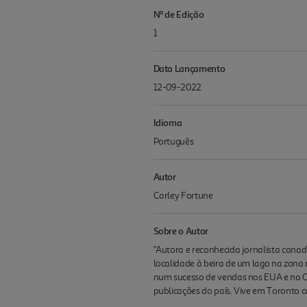
Nº de Edição
1
Data Lançamento
12-09-2022
Idioma
Português
Autor
Carley Fortune
Sobre o Autor
"Autora e reconhecida jornalista canad
localidade à beira de um lago na zona 
num sucesso de vendas nos EUA e no C
publicações do país. Vive em Toronto co