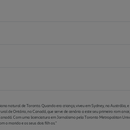
iana natural de Toronto. Quando era criança, viveu em Sydney, na Austrália, 
rural de Ontário, no Canadá, que serve de cenário a este seu primeiro rom an
anadá. Com uma licenciatura em Jornalismo pela Toronto Metropolitan Unive
m o marido e os seus dois filh os."