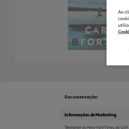
Ao cl
cooki
utili
Cook
Documentação:
Informações de Marketing
"Bestseller do New York Times, do USA