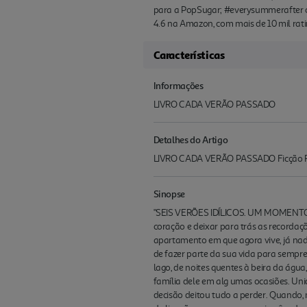
para a PopSugar; #everysummerafter co
4.6 na Amazon, com mais de 10 mil rati
Características
Informações
LIVRO CADA VERÃO PASSADO
Detalhes do Artigo
LIVRO CADA VERÃO PASSADO Ficção 
Sinopse
"SEIS VERÕES IDÍLICOS. UM MOMENTO C
coração e deixar para trás as recordaç
apartamento em que agora vive, já na
de fazer parte da sua vida para sempr
lago, de noites quentes à beira da águ
família dele em alg umas ocasiões. Un
decisão deitou tudo a perder. Quando, 