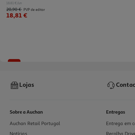
18.81 €/un
20,90 €
PVP de editor
18,81 €
-10%
Lojas
Contac
Sobre a Auchan
Entregas
Auchan Retail Portugal
Entrega em c
Livro Coisas Nunca Superamos De Lucy Score
Notícias
Recolha Driv
18.81 €/un