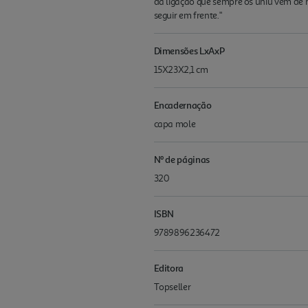
da ligação que sempre os uniu vêm de 
seguir em frente."
Dimensões LxAxP
15X23X2,1 cm
Encadernação
capa mole
Nº de páginas
320
ISBN
9789896236472
Editora
Topseller