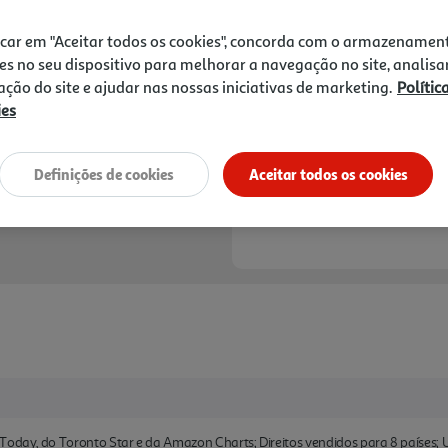
18,85 €
PVP de editor
16,96 €
icar em "Aceitar todos os cookies", concorda com o armazenamen
es no seu dispositivo para melhorar a navegação no site, analisa
Notas de preparação
zação do site e ajudar nas nossas iniciativas de marketing.
Polític
ies
Definições de cookies
Aceitar todos os cookies
 Today, do Toronto Star e da Amazon Charts; Direitos vendidos para 8 países;