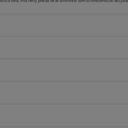
novo à tona. Mas Percy precisa de se confrontar com os fantasmas do seu pa