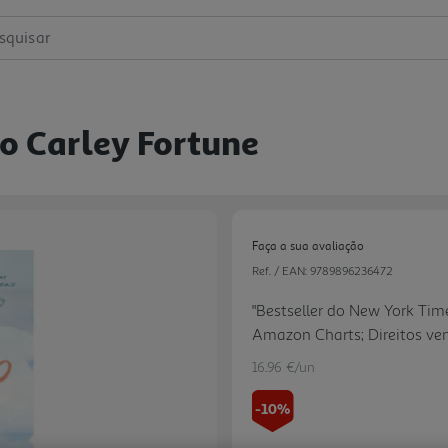
squisar
o Carley Fortune
Faça a sua avaliação
Ref. / EAN:
9789896236472
"Bestseller do New York Tim
Amazon Charts; Direitos ven
esperados de 2022 para a 
16.96 €/un
13,8 milhões de visualizaçõ
com mais de 77 mil ratings,
-10%
ratings."