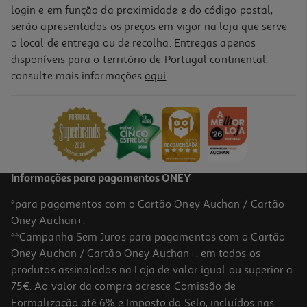
login e em função da proximidade e do código postal,
serão apresentados os preços em vigor na loja que serve
o local de entrega ou de recolha. Entregas apenas
disponíveis para o território de Portugal continental,
consulte mais informações
aqui
.
Informações para pagamentos ONEY
*para pagamentos com o Cartão Oney Auchan / Cartão
Oney Auchan+.
**Campanha Sem Juros para pagamentos com o Cartão
Oney Auchan / Cartão Oney Auchan+, em todos os
produtos assinalados na Loja de valor igual ou superior a
75€. Ao valor da compra acresce Comissão de
Formalização até 6% e Imposto do Selo, incluídos nas