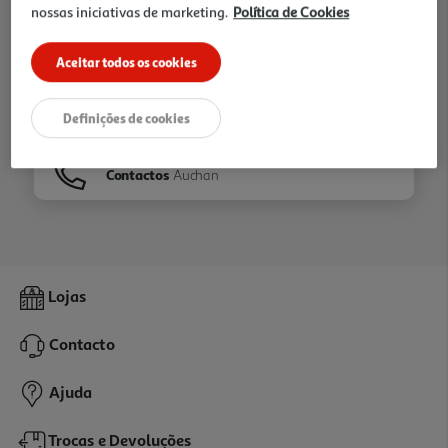
nossas iniciativas de marketing.
Política de Cookies
Ir para
Homepage
Aceitar todos os cookies
Veja os nossos
Folhetos
Definições de cookies
Contactos
Auchan
Lojas
Contacto
Ajuda
Trocas e Devoluções