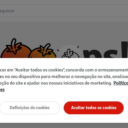
squisar
icar em "Aceitar todos os cookies", concorda com o armazenamen
es no seu dispositivo para melhorar a navegação no site, analisa
zação do site e ajudar nas nossas iniciativas de marketing.
Polític
ies
Não temos o que procura.
Vamos tentar de novo?
Definições de cookies
Aceitar todos os cookies