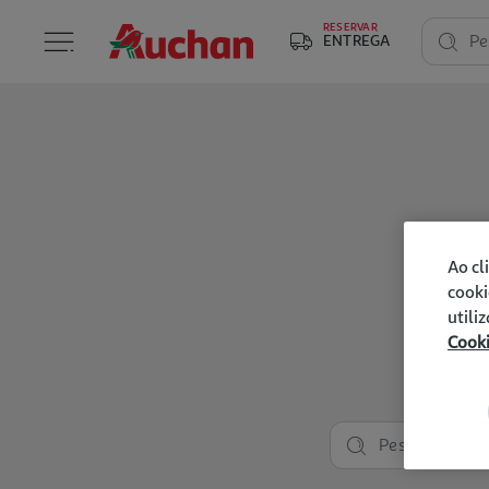
RESERVAR
ENTREGA
Pe
Ao cl
cooki
utili
Cook