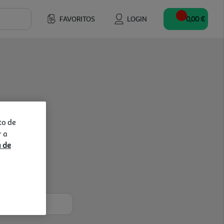
FAVORITOS
LOGIN
0,00 €
to de
r a
a de