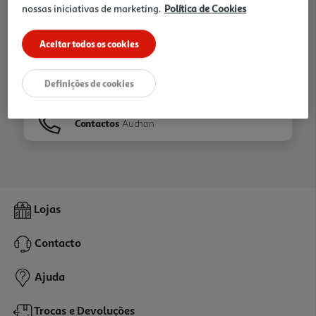
nossas iniciativas de marketing.
Política de Cookies
Ir para
Homepage
Aceitar todos os cookies
Veja os nossos
Folhetos
Definições de cookies
Contactos
Auchan
Lojas
Contacto
Ajuda
Trocas e Devoluções