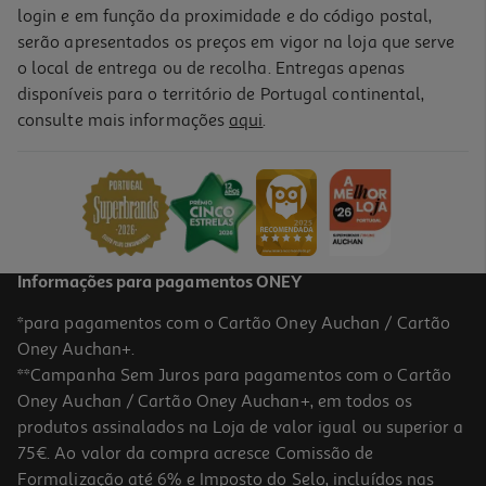
login e em função da proximidade e do código postal,
serão apresentados os preços em vigor na loja que serve
o local de entrega ou de recolha. Entregas apenas
disponíveis para o território de Portugal continental,
consulte mais informações
aqui
.
Informações para pagamentos ONEY
*para pagamentos com o Cartão Oney Auchan / Cartão
Oney Auchan+.
**Campanha Sem Juros para pagamentos com o Cartão
Oney Auchan / Cartão Oney Auchan+, em todos os
produtos assinalados na Loja de valor igual ou superior a
75€. Ao valor da compra acresce Comissão de
Formalização até 6% e Imposto do Selo, incluídos nas