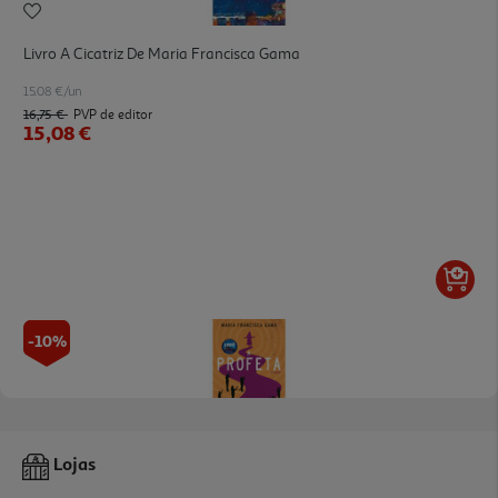
Livro A Cicatriz De Maria Francisca Gama
15.08 €/un
16,75 €
PVP de editor
15,08 €
-10%
Livro A Profeta De Maria Francisca Gama
Lojas
14.63 €/un