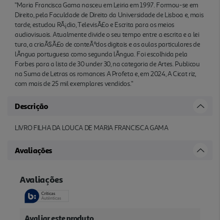
"Maria Francisca Gama nasceu em Leiria em 1997. Formou-se em
Direito, pela Faculdade de Direito da Universidade de Lisboa e, mais
tarde, estudou RÃ¡dio, TelevisÃ£o e Escrita para os meios
audiovisuais. Atualmente divide o seu tempo entre a escrita e a lei
tura, a criaÃ§Ã£o de conteÃºdos digitais e as aulas particulares de
lÃ­ngua portuguesa como segunda lÃ­ngua. Foi escolhida pela
Forbes para a lista de 30 under 30, na categoria de Artes. Publicou
na Suma de Letras os romances A Profeta e, em 2024, A Cicat riz,
com mais de 25 mil exemplares vendidos."
Descrição
LIVRO FILHA DA LOUCA DE MARIA FRANCISCA GAMA
Avaliações