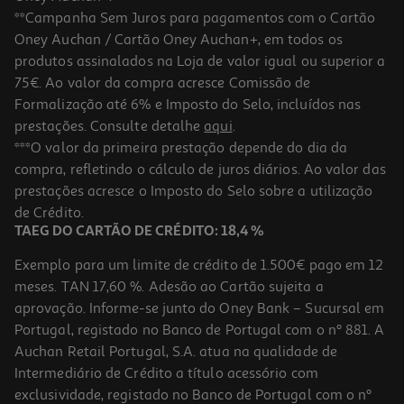
**Campanha Sem Juros para pagamentos com o Cartão
Oney Auchan / Cartão Oney Auchan+, em todos os
-10%
produtos assinalados na Loja de valor igual ou superior a
75€. Ao valor da compra acresce Comissão de
Formalização até 6% e Imposto do Selo, incluídos nas
prestações. Consulte detalhe
aqui
.
Livro Chuva Da Meia-Noite De Joana Costa
***O valor da primeira prestação depende do dia da
compra, refletindo o cálculo de juros diários. Ao valor das
16.11 €/un
prestações acresce o Imposto do Selo sobre a utilização
17,90 €
PVP de editor
16,11 €
de Crédito.
TAEG DO CARTÃO DE CRÉDITO: 18,4 %
Exemplo para um limite de crédito de 1.500€ pago em 12
meses. TAN 17,60 %. Adesão ao Cartão sujeita a
aprovação. Informe-se junto do Oney Bank – Sucursal em
Portugal, registado no Banco de Portugal com o nº 881. A
Auchan Retail Portugal, S.A. atua na qualidade de
Intermediário de Crédito a título acessório com
-10%
exclusividade, registado no Banco de Portugal com o nº