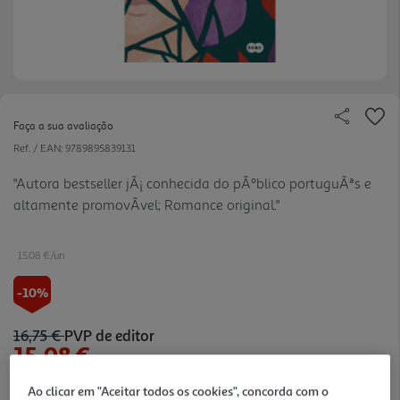
Faça a sua avaliação
Ref. / EAN:
9789895839131
"Autora bestseller jÃ¡ conhecida do pÃºblico portuguÃªs e
altamente promovÃ­vel; Romance original."
15.08 €/un
-10%
16,75 €
PVP de editor
15,08 €
Ao clicar em "Aceitar todos os cookies", concorda com o
Notas de preparação