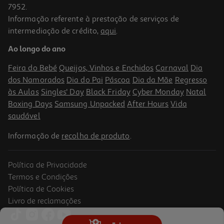
7952.
Informação referente à prestação de serviços de
intermediação de crédito,
aqui
.
Livro A Mulher Por Detrás Da Parede De Filipa Fonseca Silva
Ao longo do ano
14.99 €/un
16,65 €
PVP de editor
Feira do Bebé
Queijos, Vinhos e Enchidos
Carnaval
Dia
14,99 €
dos Namorados
Dia do Pai
Páscoa
Dia da Mãe
Regresso
às Aulas
Singles' Day
Black Friday
Cyber Monday
Natal
Boxing Days
Samsung Unpacked
After Hours
Vida
saudável
Informação de
recolha de produto
.
Política de Privacidade
-10%
Termos e Condições
Política de Cookies
Livro de reclamações
Livro Estefânia - A Rainha Virgem De Isabel Stilwell