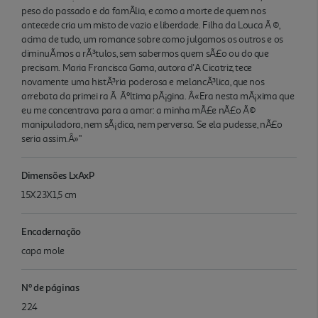
peso do passado e da famÃ­lia, e como a morte de quem nos
antecede cria um misto de vazio e liberdade. Filha da Louca Ã ©,
acima de tudo, um romance sobre como julgamos os outros e os
diminuÃ­mos a rÃ³tulos, sem sabermos quem sÃ£o ou do que
precisam. Maria Francisca Gama, autora d'A Cicatriz, tece
novamente uma histÃ³ria poderosa e melancÃ³lica, que nos
arrebata da primei ra Ã Ãºltima pÃ¡gina. Â«Era nesta mÃ¡xima que
eu me concentrava para a amar: a minha mÃ£e nÃ£o Ã©
manipuladora, nem sÃ¡dica, nem perversa. Se ela pudesse, nÃ£o
seria assim.Â»"
Dimensões LxAxP
15X23X1,5 cm
Encadernação
capa mole
Nº de páginas
224