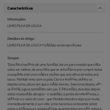
Características
Informações
LIVRO FILHA DA LOUCA
Detalhes do Artigo
LIVRO FILHA DA LOUCA FicÃ§Ã£o contemporÃ¢nea
Sinopse
"Esta Ã© a histÃ³ria de uma famÃ­lia: de um pai e marido que nÃ£o
sabia ser melhor, de uma filha que se esforÃ§ava por cumprir todos
os papÃ©is e de uma mÃ£e e mulher que, aos olhos de todos, era
louca. Matilde viveu com os pais, Clara e AntÃ³nio, atÃ© a os
dezoito anos, altura em que a mÃ£e morreu. Sete anos depois, vÃª-
se Ã³rfÃ£, agora, tambÃ©m sem pai. E Ã© entÃ£o, dois dias depois
desta mudanÃ§a abrupta - a solidÃ£o, a perda de referÃªncias, o
silÃªncio e o vazio da casa -, que Matilde descobre algo q ue muda,
irremediavelmente, a sua vida. Uma narrativa comovente sobre
como a infÃ¢ncia e a adolescÃªncia se entranham em nÃ³s, sobre o