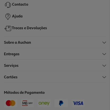
16,25 €
PVP de editor
Contacto
14,63 €
Ajuda
Trocas e Devoluções
Sobre a Auchan
Entregas
-10%
Serviços
Cartões
Livro Maria Antonieta De Diana De Cadaval
17.01 €/un
Métodos de Pagamento
18,90 €
PVP de editor
17,01 €