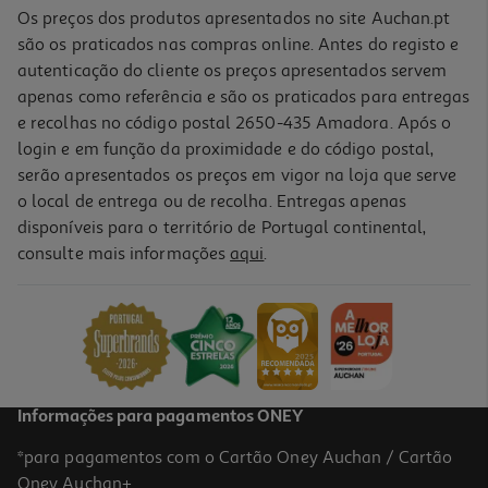
Os preços dos produtos apresentados no site Auchan.pt
são os praticados nas compras online. Antes do registo e
autenticação do cliente os preços apresentados servem
apenas como referência e são os praticados para entregas
e recolhas no código postal 2650-435 Amadora. Após o
login e em função da proximidade e do código postal,
-10%
serão apresentados os preços em vigor na loja que serve
o local de entrega ou de recolha. Entregas apenas
disponíveis para o território de Portugal continental,
consulte mais informações
aqui
.
Livro As Mulheres De Afonso Iii De Maria Antonieta Costa
16.2 €/un
18,00 €
PVP de editor
16,20 €
Informações para pagamentos ONEY
*para pagamentos com o Cartão Oney Auchan / Cartão
Oney Auchan+.