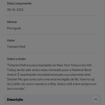
Data Lançamento
08-01-2025
Idioma
Português
Autor
Tahereh Mafi
Sobre o Autor
"Tahereh Mafi é autora bestseller do New York Times e do USA
Today, tendo sido várias vezes nomeada para o National Book
Award. É reconhecida mundialmente pela sua aclamada série
Shatter Me, que conta com uma enorme legião de fãs. Vive no sul
da Califór nia com o marido e a filha. Adora café e tem sempre um
livro na mão."
Descrição