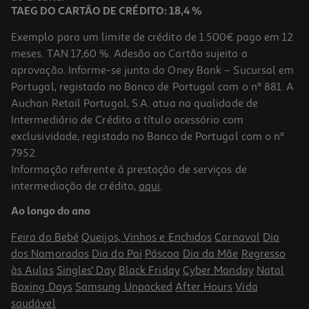
TAEG DO CARTÃO DE CRÉDITO: 18,4 %
Exemplo para um limite de crédito de 1.500€ pago em 12
meses. TAN 17,60 %. Adesão ao Cartão sujeita a
aprovação. Informe-se junto do Oney Bank – Sucursal em
Portugal, registado no Banco de Portugal com o nº 881. A
Auchan Retail Portugal, S.A. atua na qualidade de
Intermediário de Crédito a título acessório com
-10%
exclusividade, registado no Banco de Portugal com o nº
7952.
Informação referente à prestação de serviços de
intermediação de crédito,
aqui
.
Livro Break My Rules De Roxy Sloane
Ao longo do ano
14.4 €/un
16,00 €
PVP de editor
Feira do Bebé
Queijos, Vinhos e Enchidos
Carnaval
Dia
14,40 €
dos Namorados
Dia do Pai
Páscoa
Dia da Mãe
Regresso
às Aulas
Singles' Day
Black Friday
Cyber Monday
Natal
Boxing Days
Samsung Unpacked
After Hours
Vida
saudável