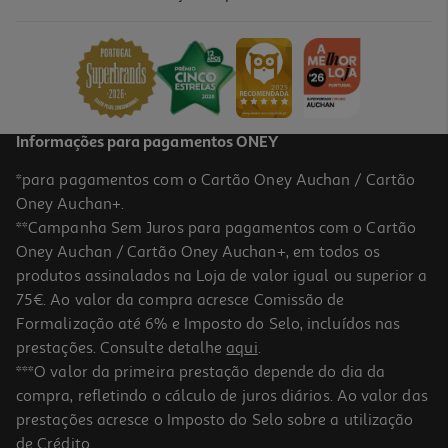
Livro Fearful De Lauren Roberts
15.98 €/un
17,75 €
PVP de editor
15,98 €
Informações para pagamentos ONEY
*para pagamentos com o Cartão Oney Auchan / Cartão
Oney Auchan+.
**Campanha Sem Juros para pagamentos com o Cartão
Oney Auchan / Cartão Oney Auchan+, em todos os
-10%
produtos assinalados na Loja de valor igual ou superior a
75€. Ao valor da compra acresce Comissão de
Formalização até 6% e Imposto do Selo, incluídos nas
prestações. Consulte detalhe
aqui
.
Livro Elite De Prata De Dani Francis
***O valor da primeira prestação depende do dia da
compra, refletindo o cálculo de juros diários. Ao valor das
20.66 €/un
prestações acresce o Imposto do Selo sobre a utilização
22,95 €
PVP de editor
20,66 €
de Crédito.