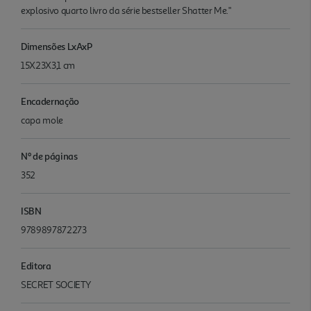
explosivo quarto livro da série bestseller Shatter Me."
Dimensões LxAxP
15X23X3,1 cm
Encadernação
capa mole
Nº de páginas
352
ISBN
9789897872273
Editora
SECRET SOCIETY