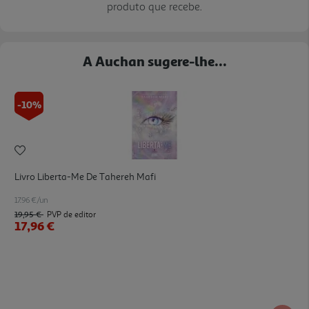
produto que recebe.
A Auchan sugere-lhe...
-10%
Livro Liberta-Me De Tahereh Mafi
17.96 €/un
19,95 €
PVP de editor
17,96 €