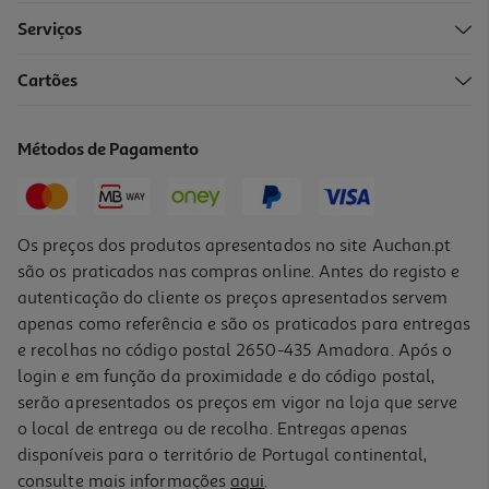
Serviços
Cartões
Livro Powerless De Lauren Roberts
13.99 €/un
Métodos de Pagamento
19,99 €
PVP de editor
13,99 €
Os preços dos produtos apresentados no site Auchan.pt
são os praticados nas compras online. Antes do registo e
autenticação do cliente os preços apresentados servem
apenas como referência e são os praticados para entregas
e recolhas no código postal 2650-435 Amadora. Após o
login e em função da proximidade e do código postal,
-10%
serão apresentados os preços em vigor na loja que serve
o local de entrega ou de recolha. Entregas apenas
disponíveis para o território de Portugal continental,
consulte mais informações
aqui
.