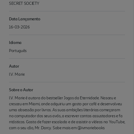
SECRET SOCIETY
Data Lançamento
16-03-2026
Idioma
Português
Autor
I.V. Marie
Sobre o Autor
I.V. Marie é autora do bestseller Jogos da Eternidade. Nasceu e
cresceu em Miami, onde adquiriu um gosto por café e desenvolveu
uma obsessão por livros. As suas ambições literárias começaram
no computador dos seus avós, a escrever contos assustadores e fa
ntásticos. Gosta de fazer escalada e de assistir a vídeos no YouTube,
com o seu cão, Mr. Darcy. Sabe mais em @ivmariebooks