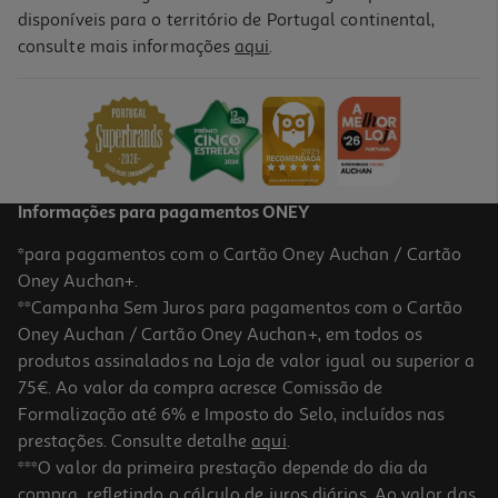
disponíveis para o território de Portugal continental,
consulte mais informações
aqui
.
Livro O Tango Da Velha Guarda
20.61 €/un
22,90 €
PVP de editor
20,61 €
Informações para pagamentos ONEY
*para pagamentos com o Cartão Oney Auchan / Cartão
Oney Auchan+.
**Campanha Sem Juros para pagamentos com o Cartão
Oney Auchan / Cartão Oney Auchan+, em todos os
-10%
produtos assinalados na Loja de valor igual ou superior a
75€. Ao valor da compra acresce Comissão de
Formalização até 6% e Imposto do Selo, incluídos nas
prestações. Consulte detalhe
aqui
.
Livro O Nome Da Rosa De Umberto Eco
***O valor da primeira prestação depende do dia da
compra, refletindo o cálculo de juros diários. Ao valor das
22.5 €/un