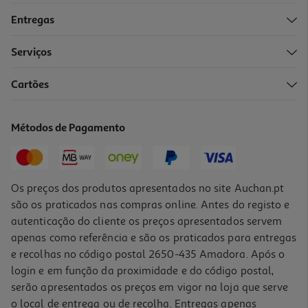
Entregas
-10%
Serviços
Cartões
Livro Mr. Spencer Jogos De Sedução De T L Swan
19.8 €/un
Métodos de Pagamento
22,00 €
PVP de editor
19,80 €
Os preços dos produtos apresentados no site Auchan.pt
são os praticados nas compras online. Antes do registo e
autenticação do cliente os preços apresentados servem
apenas como referência e são os praticados para entregas
e recolhas no código postal 2650-435 Amadora. Após o
login e em função da proximidade e do código postal,
-10%
serão apresentados os preços em vigor na loja que serve
o local de entrega ou de recolha. Entregas apenas