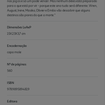
nos jog os e só um pode vencer. Mas nenhum deles está preparado
para o que está por vir - porque este ano tudo será diferente. Wren,
August, Irene, Masika, Olivier e Emilio vão descobrir que alguns
destinos são piores do que a morte."
Dimensões LxAxP
15X23X3,7 cm
Encadernação
capa mole
Nº de páginas
560
ISBN
9789895894819
Editora