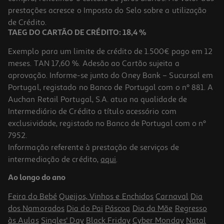
prestações acresce o Imposto do Selo sobre a utilização
25,00 €
PVP de editor
22,50 €
de Crédito.
TAEG DO CARTÃO DE CRÉDITO: 18,4 %
Exemplo para um limite de crédito de 1.500€ pago em 12
meses. TAN 17,60 %. Adesão ao Cartão sujeita a
aprovação. Informe-se junto do Oney Bank – Sucursal em
Portugal, registado no Banco de Portugal com o nº 881. A
Auchan Retail Portugal, S.A. atua na qualidade de
Intermediário de Crédito a título acessório com
-10%
exclusividade, registado no Banco de Portugal com o nº
7952.
Informação referente à prestação de serviços de
intermediação de crédito,
aqui
.
Livro Metade Da Idade Dele Jennette Mccurdy
Ao longo do ano
16.97 €/un
18,85 €
PVP de editor
Feira do Bebé
Queijos, Vinhos e Enchidos
Carnaval
Dia
16,97 €
dos Namorados
Dia do Pai
Páscoa
Dia da Mãe
Regresso
às Aulas
Singles' Day
Black Friday
Cyber Monday
Natal