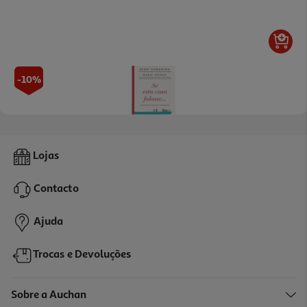
-10%
Livro Se Esta Casa Falasse. De Marie Kondo
Lojas
14.94 €/un
16,60 €
PVP de editor
Contacto
14,94 €
Ajuda
Trocas e Devoluções
Sobre a Auchan