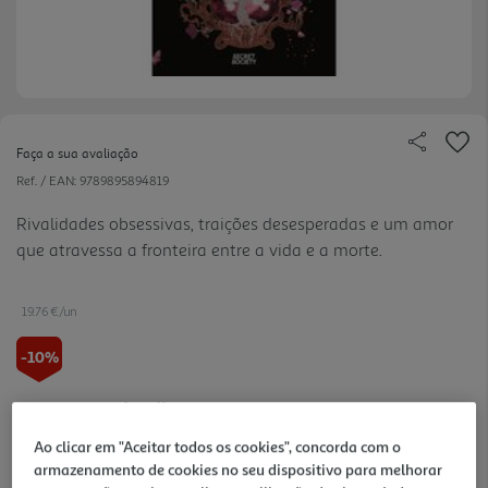
Faça a sua avaliação
Ref. / EAN:
9789895894819
Rivalidades obsessivas, traições desesperadas e um amor
que atravessa a fronteira entre a vida e a morte.
19.76 €/un
-10%
21,95 €
PVP de editor
19,76 €
Ao clicar em "Aceitar todos os cookies", concorda com o
armazenamento de cookies no seu dispositivo para melhorar
Notas de preparação