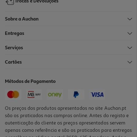
Trocas e Devoluções
Sobre a Auchan
Entregas
-10%
Serviços
Cartões
Livro As Mulheres De Afonso Iii De Maria Antonieta Costa
16.2 €/un
Métodos de Pagamento
18,00 €
PVP de editor
16,20 €
Os preços dos produtos apresentados no site Auchan.pt
são os praticados nas compras online. Antes do registo e
autenticação do cliente os preços apresentados servem
apenas como referência e são os praticados para entregas