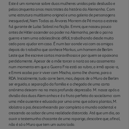
Este é um romance sobre duas mulheres unidas pela desilusão e
pelos cinquenta anos mais tristes da história da Alemanha. Com
uma estrutura muitíssimo original e uma galeria de personagens
inesquecível, Nem Todas as Árvores Morrem de Pé marca a estreia
ful gurante de Luísa Sobral na ficção. Emmi, que nasceu pouco
antes de Hitler ascender ao poder na Alemanha, perde o pai na
guerra e tem uma adolescência difícil, trabalhando desde muito
cedo para ajudar em casa. É num bar aonde vai com os amigos
depois do t rabalho que conhece Markus, um homem de Berlim
Leste que lhe escreve cartas maravilhosas e por quem se apaixona
perdidamente. Apesar de a mãe torcer o nariz ao seu casamento
num momento em que a Guerra Fria está ao rubro, a irmã apoia-a,
e Emmi acaba por ir viver com Mischa, como lhe chama, para a
RDA. Inicialmente, tudo corre bem, mas, depois de o Muro de Berlim
ser erguido, a separação da família e a chegada de uma carta
anónima deixam-na na mais profunda depressão. M. nasce após a
divisão das duas Alem anhas e é o fruto perfeito do socialismo: com
uma mãe ausente e educada por uma ama que adora plantas, M.
idolatra o pai, desconhecendo por completo o mundo ocidental e
crescendo ao sabor de uma realidade distorcida. Até que um dia, ao
ouvir o testemunho chocante de uma rapariga, descobre que, afinal,
não é só o Muro que tem um outro lado.