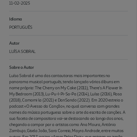
11-02-2025
Idioma
PORTUGUÊS
Autor
LUÍSA SOBRAL
Sobre o Autor
Luísa Sobral é uma das cantautoras mais importantes no
panorama musical português, tendo lançado vários álbuns em
nome próprio: The Cherry on My Cake (2011), There's A Flower In
My Bedroom (2013), Lu-Pu-I-Pi-Sa-Pa (2014), Luísa (2016), Rosa
(2018), Camomi la (2021) e DanSando (2022). Em 2020 estreia o
podcast «O Avesso da Canção», no qual conversa com grandes
nomes da música portuguesa sobre a arte da escrita de canções. A
sua faceta de compositora vai-se destacando ao longo dos anos,
chegando a compor par a artistas como Ana Moura, António
Zambujo, Gisela João, Sara Correia, Mayra Andrade, entre muitos
outros. Em 2017, assina «Amar Pelos Dois», que entrega ao irmão