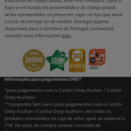
e recolhas no código postal 2650-435 Amadora. Após o
login e em função da proximidade e do código postal,
-10%
serão apresentados os preços em vigor na loja que serve
o local de entrega ou de recolha. Entregas apenas
disponíveis para o território de Portugal continental,
consulte mais informações
aqui
.
Livro As Palavras Que Lançámos Ao Vento De Sara Marinho
16.11 €/un
17,90 €
PVP de editor
16,11 €
Informações para pagamentos ONEY
*para pagamentos com o Cartão Oney Auchan / Cartão
Oney Auchan+.
**Campanha Sem Juros para pagamentos com o Cartão
Oney Auchan / Cartão Oney Auchan+, em todos os
-10%
produtos assinalados na Loja de valor igual ou superior a
75€. Ao valor da compra acresce Comissão de