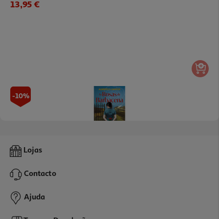
13,95 €
-10%
Livro As Rosas De Barbacena De Alberto S. Santos
Lojas
17.99 €/un
19,99 €
PVP de editor
Contacto
17,99 €
Ajuda