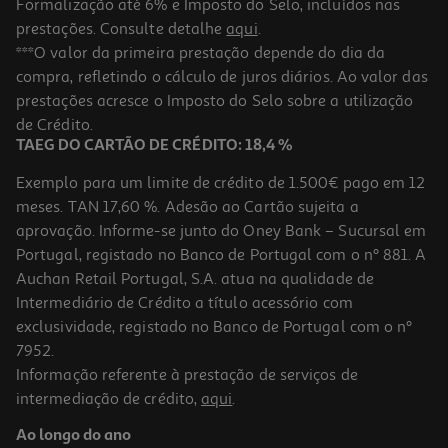
Formalização até 6% e Imposto do Selo, incluídos nas
prestações. Consulte detalhe
aqui
.
Livro As Filhas Do Terramoto
***O valor da primeira prestação depende do dia da
compra, refletindo o cálculo de juros diários. Ao valor das
20.61 €/un
prestações acresce o Imposto do Selo sobre a utilização
22,90 €
PVP de editor
20,61 €
de Crédito.
TAEG DO CARTÃO DE CRÉDITO: 18,4 %
Exemplo para um limite de crédito de 1.500€ pago em 12
meses. TAN 17,60 %. Adesão ao Cartão sujeita a
aprovação. Informe-se junto do Oney Bank – Sucursal em
Portugal, registado no Banco de Portugal com o nº 881. A
Auchan Retail Portugal, S.A. atua na qualidade de
Intermediário de Crédito a título acessório com
-10%
exclusividade, registado no Banco de Portugal com o nº
7952.
Informação referente à prestação de serviços de
intermediação de crédito,
aqui
.
Livro O Mandarim De Eça De Queirós
Ao longo do ano
11.61 €/un