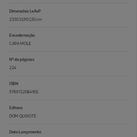
Dimensões LxAxP
23,50 15,90 1,50 cm
Encadernação
CAPA MOLE
Nº de páginas
224
ISBN
9789722084901
Editora
DOM QUIXOTE
Data Lançamento