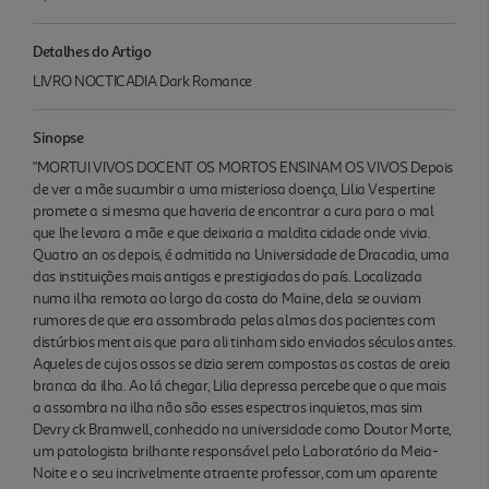
Detalhes do Artigo
LIVRO NOCTICADIA Dark Romance
Sinopse
"MORTUI VIVOS DOCENT OS MORTOS ENSINAM OS VIVOS Depois
de ver a mãe sucumbir a uma misteriosa doença, Lilia Vespertine
promete a si mesma que haveria de encontrar a cura para o mal
que lhe levara a mãe e que deixaria a maldita cidade onde vivia.
Quatro an os depois, é admitida na Universidade de Dracadia, uma
das instituições mais antigas e prestigiadas do país. Localizada
numa ilha remota ao largo da costa do Maine, dela se ouviam
rumores de que era assombrada pelas almas dos pacientes com
distúrbios ment ais que para ali tinham sido enviados séculos antes.
Aqueles de cujos ossos se dizia serem compostas as costas de areia
branca da ilha. Ao lá chegar, Lilia depressa percebe que o que mais
a assombra na ilha não são esses espectros inquietos, mas sim
Devry ck Bramwell, conhecido na universidade como Doutor Morte,
um patologista brilhante responsável pelo Laboratório da Meia-
Noite e o seu incrivelmente atraente professor, com um aparente