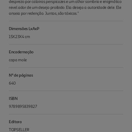
desprezo por caloiras perspicazes e um olhar sombrio e enigmático
revel ador de um desejo proibido. Ela deseja a autoridade dele. Ele
anseia por redenção. Juntos, são tóxicos."
Dimensões LxAxP
15X23X4 cm
Encadernação
capa mole
Nº de páginas
640
ISBN
9789895839827
Editora
TOPSELLER