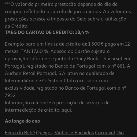
Livro Observa-Me De Tahereh Mafi
***O valor da primeira prestação depende do dia da
compra, refletindo o cálculo de juros diários. Ao valor das
17.96 €/un
prestações acresce o Imposto do Selo sobre a utilização
19,95 €
PVP de editor
17,96 €
de Crédito.
TAEG DO CARTÃO DE CRÉDITO: 18,4 %
Exemplo para um limite de crédito de 1.500€ pago em 12
meses. TAN 17,60 %. Adesão ao Cartão sujeita a
aprovação. Informe-se junto do Oney Bank – Sucursal em
Portugal, registado no Banco de Portugal com o nº 881. A
Auchan Retail Portugal, S.A. atua na qualidade de
Intermediário de Crédito a título acessório com
-10%
exclusividade, registado no Banco de Portugal com o nº
7952.
Informação referente à prestação de serviços de
intermediação de crédito,
aqui
.
Livro Liberta-Me De Tahereh Mafi
Ao longo do ano
17.96 €/un
19,95 €
PVP de editor
Feira do Bebé
Queijos, Vinhos e Enchidos
Carnaval
Dia
17,96 €