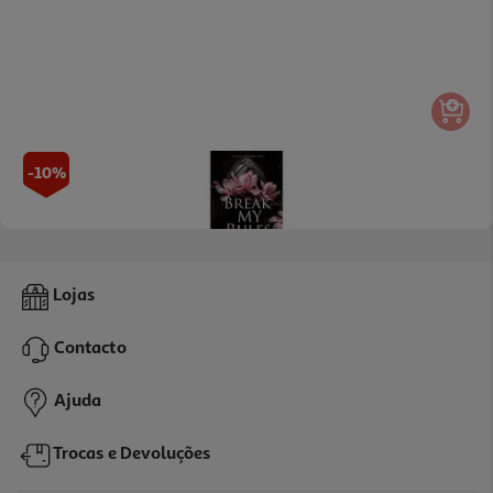
-10%
Livro Break My Rules De Roxy Sloane
Lojas
14.4 €/un
16,00 €
PVP de editor
Contacto
14,40 €
Ajuda
Trocas e Devoluções