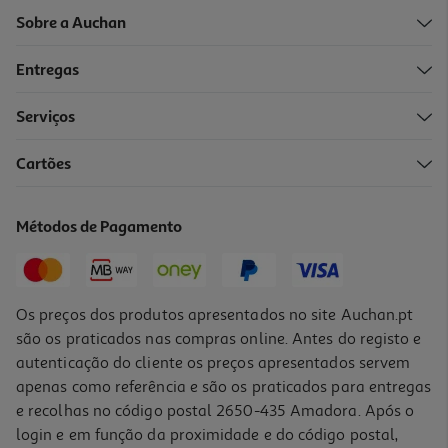
Sobre a Auchan
Entregas
-10%
Serviços
Cartões
Livro Alma De Guerreira De Devney Perry
21.51 €/un
Métodos de Pagamento
23,90 €
PVP de editor
21,51 €
Os preços dos produtos apresentados no site Auchan.pt
são os praticados nas compras online. Antes do registo e
autenticação do cliente os preços apresentados servem
apenas como referência e são os praticados para entregas
e recolhas no código postal 2650-435 Amadora. Após o
login e em função da proximidade e do código postal,
-10%