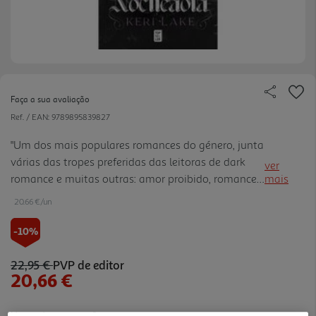
Faça a sua avaliação
Ref. / EAN:
9789895839827
"Um dos mais populares romances do género, junta
várias das tropes preferidas das leitoras de dark
ver
romance e muitas outras: amor proibido, romance
mais
tabu, diferença de idades, slow burn, relação
20.66 €/un
aluna/professor; sociedade secreta, ilha misteriosa.
Pontuação de 4.21 no Goodreads, com mais de 100
-10%
mil ratings e 180 mil pessoas que querem ler;
marcado como #bestofbooktok na Amazon.
22,95 €
PVP de editor
20,66 €
Autora com mais de 70 mil seguidores no
Instagram. Aposta na autora. Além deste livro,
iremos lançar em 2026 a trilogia The Eating
Notas de preparação