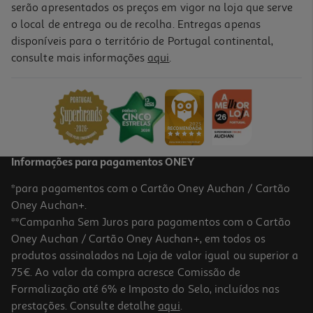
serão apresentados os preços em vigor na loja que serve
o local de entrega ou de recolha. Entregas apenas
disponíveis para o território de Portugal continental,
consulte mais informações
aqui
.
Livro O Despertar Da Rainha Amaldiçoada
27.81 €/un
30,90 €
PVP de editor
27,81 €
Informações para pagamentos ONEY
*para pagamentos com o Cartão Oney Auchan / Cartão
Oney Auchan+.
**Campanha Sem Juros para pagamentos com o Cartão
Oney Auchan / Cartão Oney Auchan+, em todos os
-10%
produtos assinalados na Loja de valor igual ou superior a
75€. Ao valor da compra acresce Comissão de
Formalização até 6% e Imposto do Selo, incluídos nas
prestações. Consulte detalhe
aqui
.