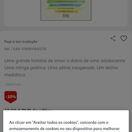
Faça a sua avaliação
Ref. / EAN:
9789897800276
Uma grande história de amor. o diário de uma adolescente.
Uma intriga política. Uma sátira inesperada. Um delírio
mediático.
16.65 €/un
-10%
18,50 €
PVP de editor
16,65 €
Ao clicar em "Aceitar todos os cookies", concorda com o
armazenamento de cookies no seu dispositivo para melhorar
Notas de preparação