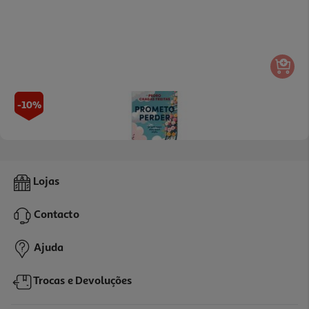
-10%
Livro Prometo Perder De Pedro Chagas Freitas
Lojas
17.01 €/un
18,90 €
PVP de editor
Contacto
17,01 €
Ajuda
Trocas e Devoluções