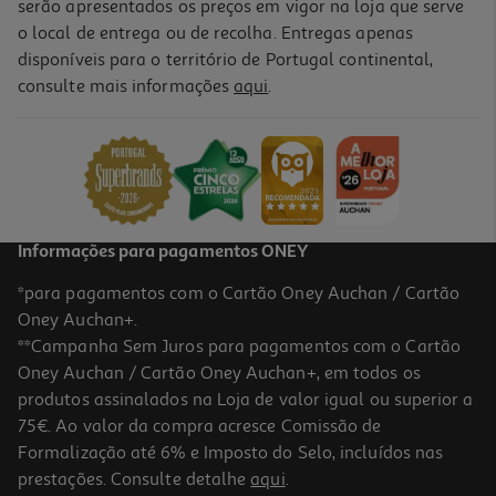
serão apresentados os preços em vigor na loja que serve
o local de entrega ou de recolha. Entregas apenas
disponíveis para o território de Portugal continental,
consulte mais informações
aqui
.
Livro O Amor E A Sua Fome De Lorena Portela
14.31 €/un
15,90 €
PVP de editor
14,31 €
Informações para pagamentos ONEY
*para pagamentos com o Cartão Oney Auchan / Cartão
Oney Auchan+.
**Campanha Sem Juros para pagamentos com o Cartão
Oney Auchan / Cartão Oney Auchan+, em todos os
-10%
produtos assinalados na Loja de valor igual ou superior a
75€. Ao valor da compra acresce Comissão de
Formalização até 6% e Imposto do Selo, incluídos nas
prestações. Consulte detalhe
aqui
.