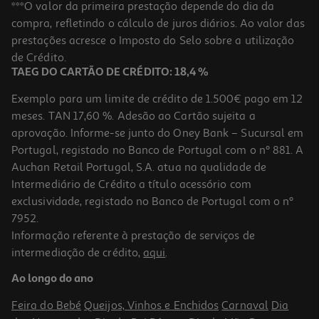
Livro O Amor Que Escolhemos De Mariana Alvim
***O valor da primeira prestação depende do dia da
compra, refletindo o cálculo de juros diários. Ao valor das
15.98 €/un
prestações acresce o Imposto do Selo sobre a utilização
17,75 €
PVP de editor
15,98 €
de Crédito.
TAEG DO CARTÃO DE CRÉDITO: 18,4 %
Exemplo para um limite de crédito de 1.500€ pago em 12
meses. TAN 17,60 %. Adesão ao Cartão sujeita a
aprovação. Informe-se junto do Oney Bank – Sucursal em
Portugal, registado no Banco de Portugal com o nº 881. A
Auchan Retail Portugal, S.A. atua na qualidade de
Intermediário de Crédito a título acessório com
-10%
exclusividade, registado no Banco de Portugal com o nº
7952.
Informação referente à prestação de serviços de
intermediação de crédito,
aqui
.
Livro Nem Todas As Árvores Morrem De Pé De Luísa Sobral
Ao longo do ano
15.93 €/un
17,70 €
PVP de editor
Feira do Bebé
Queijos, Vinhos e Enchidos
Carnaval
Dia
15,93 €