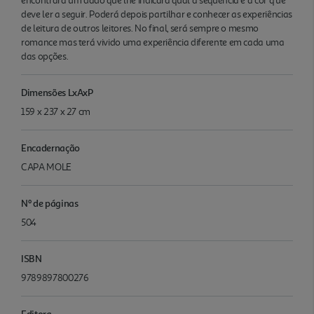
encontrará um dado que lhe indicará qual a sequência e a cor q ue
deve ler a seguir. Poderá depois partilhar e conhecer as experiências
de leitura de outros leitores. No final, será sempre o mesmo
romance mas terá vivido uma experiência diferente em cada uma
das opções.
Dimensões LxAxP
159 x 237 x 27 cm
Encadernação
CAPA MOLE
Nº de páginas
504
ISBN
9789897800276
Editora