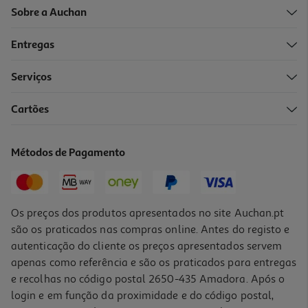
Sobre a Auchan
Entregas
-10%
Serviços
Cartões
Livro O Amor Não Morre De Cláudio Ramos
17.51 €/un
Métodos de Pagamento
19,45 €
PVP de editor
17,51 €
Os preços dos produtos apresentados no site Auchan.pt
são os praticados nas compras online. Antes do registo e
autenticação do cliente os preços apresentados servem
apenas como referência e são os praticados para entregas
e recolhas no código postal 2650-435 Amadora. Após o
login e em função da proximidade e do código postal,
-10%