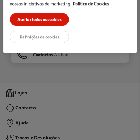
nossas iniciativas de marketing.
Política de Cookies
Ir para
Homepage
Aceitar todos os cookies
Veja os nossos
Folhetos
Definições de cookies
Contactos
Auchan
Lojas
Contacto
Ajuda
Trocas e Devoluções