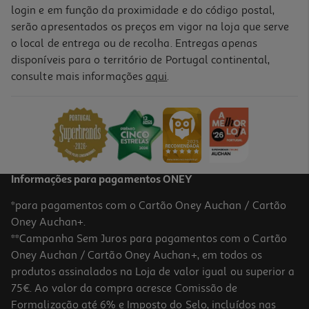
login e em função da proximidade e do código postal,
serão apresentados os preços em vigor na loja que serve
o local de entrega ou de recolha. Entregas apenas
disponíveis para o território de Portugal continental,
consulte mais informações
aqui
.
Informações para pagamentos ONEY
*para pagamentos com o Cartão Oney Auchan / Cartão
Oney Auchan+.
**Campanha Sem Juros para pagamentos com o Cartão
Oney Auchan / Cartão Oney Auchan+, em todos os
produtos assinalados na Loja de valor igual ou superior a
75€. Ao valor da compra acresce Comissão de
Formalização até 6% e Imposto do Selo, incluídos nas