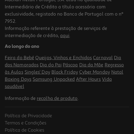
Intermediário de Crédito a título acessório com
-10%
exclusividade, registado no Banco de Portugal com o nº
7952.
Informação referente à prestação de serviços de
intermediação de crédito,
aqui
.
Livro O Rapaz De Cláudio Ramos
Ao longo do ano
17.51 €/un
19,45 €
PVP de editor
Feira do Bebé
Queijos, Vinhos e Enchidos
Carnaval
Dia
17,51 €
dos Namorados
Dia do Pai
Páscoa
Dia da Mãe
Regresso
às Aulas
Singles' Day
Black Friday
Cyber Monday
Natal
Boxing Days
Samsung Unpacked
After Hours
Vida
saudável
Informação de
recolha de produto
.
Política de Privacidade
-10%
Termos e Condições
Política de Cookies