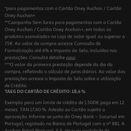
*para pagamentos com o Cartão Oney Auchan / Cartão
Oney Auchan+.
**Campanha Sem Juros para pagamentos com o Cartão
Oney Auchan / Cartão Oney Auchan+, em todos os
-10%
produtos assinalados na Loja de valor igual ou superior a
75€. Ao valor da compra acresce Comissão de
Formalização até 6% e Imposto do Selo, incluídos nas
prestações. Consulte detalhe
aqui
.
Livro A Fórmula De Deus De José Rodrigues Dos Santos
***O valor da primeira prestação depende do dia da
compra, refletindo o cálculo de juros diários. Ao valor das
20.7 €/un
prestações acresce o Imposto do Selo sobre a utilização
23,00 €
PVP de editor
20,70 €
de Crédito.
TAEG DO CARTÃO DE CRÉDITO: 18,4 %
Exemplo para um limite de crédito de 1.500€ pago em 12
meses. TAN 17,60 %. Adesão ao Cartão sujeita a
aprovação. Informe-se junto do Oney Bank – Sucursal em
Portugal, registado no Banco de Portugal com o nº 881. A
Auchan Retail Portugal, S.A. atua na qualidade de