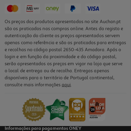
17,99 €
Os preços dos produtos apresentados no site Auchan.pt
são os praticados nas compras online. Antes do registo e
autenticação do cliente os preços apresentados servem
apenas como referência e são os praticados para entregas
e recolhas no código postal 2650-435 Amadora. Após o
login e em função da proximidade e do código postal,
-10%
serão apresentados os preços em vigor na loja que serve
o local de entrega ou de recolha. Entregas apenas
disponíveis para o território de Portugal continental,
consulte mais informações
aqui
.
Livro Benjamim E Os Dias Cheios De Nada De Pedro Chagas Freitas
15.75 €/un
17,50 €
PVP de editor
15,75 €
Informações para pagamentos ONEY