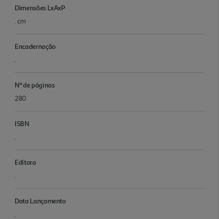
Dimensões LxAxP
. cm
Encadernação
.
Nº de páginas
280
ISBN
.
Editora
.
Data Lançamento
.