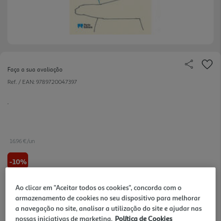
Faça a sua avaliação
Ref. / EAN:
9789720047397
.
16.96 €/un
-10%
18,85 €
PVP de editor
Ao clicar em "Aceitar todos os cookies", concorda com o
16,96 €
armazenamento de cookies no seu dispositivo para melhorar
a navegação no site, analisar a utilização do site e ajudar nas
nossas iniciativas de marketing.
Política de Cookies
Notas de preparação