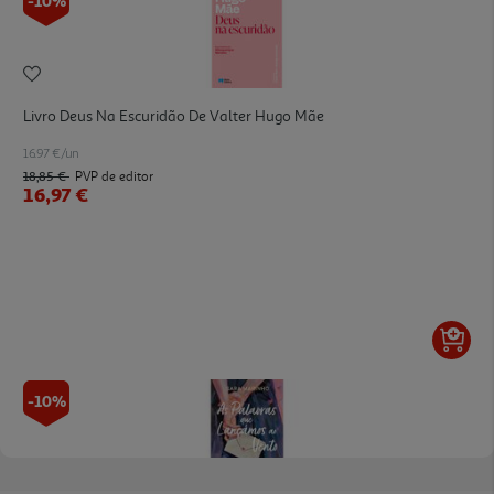
-10%
Livro Deus Na Escuridão De Valter Hugo Mãe
16.97 €/un
18,85 €
PVP de editor
16,97 €
-10%