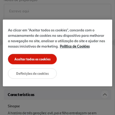
Ao clicar em "Aceitar todos os cookies", concorda com o
armazenamento de cookies no seu dispositivo para melhorar
a navegação no site, analisar a utilização do site e ajudar nas
nossas iniciativas de marketing.
Política de Cookies
Informações de Marketing
Aceitar todos os cookies
Autor com publico amplamente consolidado que espera um novo
inédito há algum tempo. Escrita do autor cada vez mais apurada e
Definições de cookies
bela. Depois do Buzz mediático à volta da saúde do filho do autor
muitas pessoas vão querer ler este livro.
Características
Sinopse
A história de três gerações: avô, pai e filho entrelaçam-se em