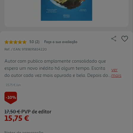
5.0
(2)
Faça a sua avaliação
Leu
2
Ref. / EAN:
9789895814220
avaliações.
Link
Autor com publico amplamente consolidado que
para
espera um novo inédito há algum tempo. Escrita
a
ver
mesma
do autor cada vez mais apurada e bela. Depois do
mais
página.
Buzz mediático à volta da saúde do filho do autor
15.75 €/un
muitas pessoas vão querer ler este livro.
-10%
17,50 €
PVP de editor
15,75 €
Notas de preparação