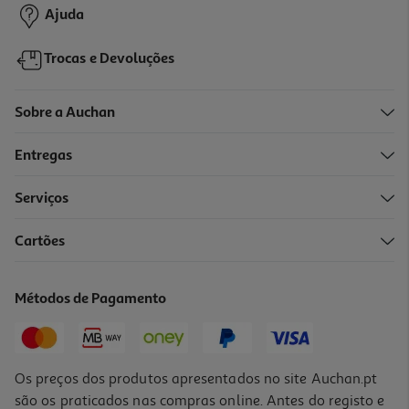
Ajuda
Trocas e Devoluções
Sobre a Auchan
Entregas
-10%
Serviços
Cartões
Livro Um De Nós Deve Lembrar-Se De João Pedro Marques
15.98 €/un
Métodos de Pagamento
17,75 €
PVP de editor
15,98 €
Os preços dos produtos apresentados no site Auchan.pt
são os praticados nas compras online. Antes do registo e