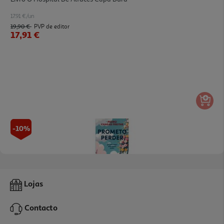
17.91 €/un
19,90 €
PVP de editor
17,91 €
-10%
Livro Prometo Perder De Pedro Chagas Freitas
Lojas
17.01 €/un
18,90 €
PVP de editor
Contacto
17,01 €