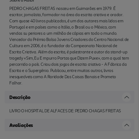
PEDRO CHAGAS FREITAS nasceu em Guimarães em 1979. É
escritor, jornalista, formador na área da escrita criativa e orador.
Com quase 40 livros publicados, é um dos autores mais lidos em
Portugal e em países como a Itália, o Brasil ou o México, com
vendas su periores a um milhão de cópias em todo o mundo.
Vencedor do Prémio Bolsa Jovens Criadores do Centro Nacional de
Cultura em 2006, é o fundador do Campeonato Nacional de
Escrita Criativa. Além da escrita, é palestrante e autor da stand-up
tragedy «Sim, Eu E mpurro Portas que Dizem Puxe», com a qual tem
percorrido o país. Criou dois jogos de escrita criativa - A Fábrica da
Escrita e o Supergénio. Publicou, entre muitos outros, livros
inesquecíveis como A Raridade Das Coisas Banais e Prometo
Falhar.
Descrição
LIVRO O HOSPITAL DE ALFACES DE: PEDRO CHAGAS FREITAS
Avaliações