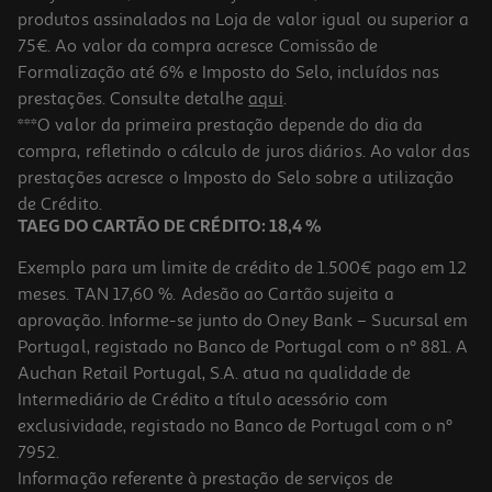
-10%
produtos assinalados na Loja de valor igual ou superior a
75€. Ao valor da compra acresce Comissão de
Formalização até 6% e Imposto do Selo, incluídos nas
prestações. Consulte detalhe
aqui
.
Livro O Enigma De Deus
***O valor da primeira prestação depende do dia da
compra, refletindo o cálculo de juros diários. Ao valor das
19.71 €/un
prestações acresce o Imposto do Selo sobre a utilização
21,90 €
PVP de editor
19,71 €
de Crédito.
TAEG DO CARTÃO DE CRÉDITO: 18,4 %
Exemplo para um limite de crédito de 1.500€ pago em 12
meses. TAN 17,60 %. Adesão ao Cartão sujeita a
aprovação. Informe-se junto do Oney Bank – Sucursal em
Portugal, registado no Banco de Portugal com o nº 881. A
Auchan Retail Portugal, S.A. atua na qualidade de
Intermediário de Crédito a título acessório com
-10%
exclusividade, registado no Banco de Portugal com o nº
7952.
Informação referente à prestação de serviços de