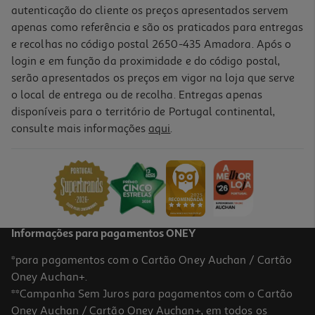
autenticação do cliente os preços apresentados servem
apenas como referência e são os praticados para entregas
e recolhas no código postal 2650-435 Amadora. Após o
login e em função da proximidade e do código postal,
-10%
serão apresentados os preços em vigor na loja que serve
o local de entrega ou de recolha. Entregas apenas
disponíveis para o território de Portugal continental,
consulte mais informações
aqui
.
Livro Aguarela De Paris De João Pinto Coelho
19.98 €/un
22,20 €
PVP de editor
19,98 €
Informações para pagamentos ONEY
*para pagamentos com o Cartão Oney Auchan / Cartão
Oney Auchan+.
**Campanha Sem Juros para pagamentos com o Cartão
Oney Auchan / Cartão Oney Auchan+, em todos os