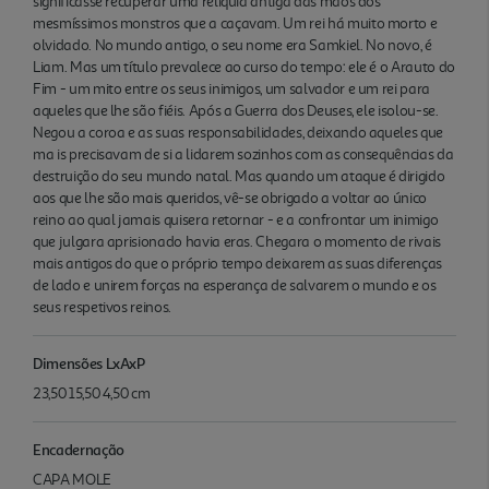
significasse recuperar uma relíquia antiga das mãos dos
mesmíssimos monstros que a caçavam. Um rei há muito morto e
olvidado. No mundo antigo, o seu nome era Samkiel. No novo, é
Liam. Mas um título prevalece ao curso do tempo: ele é o Arauto do
Fim - um mito entre os seus inimigos, um salvador e um rei para
aqueles que lhe são fiéis. Após a Guerra dos Deuses, ele isolou-se.
Negou a coroa e as suas responsabilidades, deixando aqueles que
ma is precisavam de si a lidarem sozinhos com as consequências da
destruição do seu mundo natal. Mas quando um ataque é dirigido
aos que lhe são mais queridos, vê-se obrigado a voltar ao único
reino ao qual jamais quisera retornar - e a confrontar um inimigo
que julgara aprisionado havia eras. Chegara o momento de rivais
mais antigos do que o próprio tempo deixarem as suas diferenças
de lado e unirem forças na esperança de salvarem o mundo e os
seus respetivos reinos.
Dimensões LxAxP
23,50 15,50 4,50 cm
Encadernação
CAPA MOLE