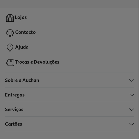
Livro Elite De Prata De Dani Francis
Lojas
20.66 €/un
22,95 €
PVP de editor
Contacto
20,66 €
Ajuda
Trocas e Devoluções
Sobre a Auchan
Entregas
-10%
Serviços
Cartões
Livro Rios De Londres De Ben Aaronvitch
16.97 €/un