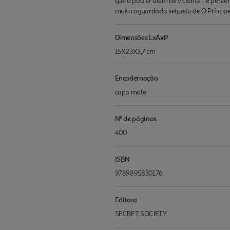
que o pod er além de viciante... é perv
muito aguardada sequela de O Príncipe 
Dimensões LxAxP
15X23X3,7 cm
Encadernação
capa mole
Nº de páginas
400
ISBN
9789895830176
Editora
SECRET SOCIETY