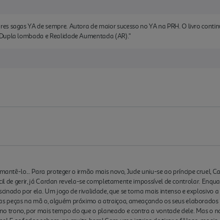
es sagas YA de sempre. Autora de maior sucesso no YA na PRH. O livro contin
 Dupla lombada e Realidade Aumentada (AR)."
 mantê-lo... Para proteger o irmão mais novo, Jude uniu-se ao príncipe cruel, C
fícil de gerir, já Cardan revela-se completamente impossível de controlar. Enqu
inado por ela. Um jogo de rivalidade, que se torna mais intenso e explosivo a
 peças na mã o, alguém próximo a atraiçoa, ameaçando os seus elaborados pl
trono, por mais tempo do que o planeado e contra a vontade dele. Mas o novo