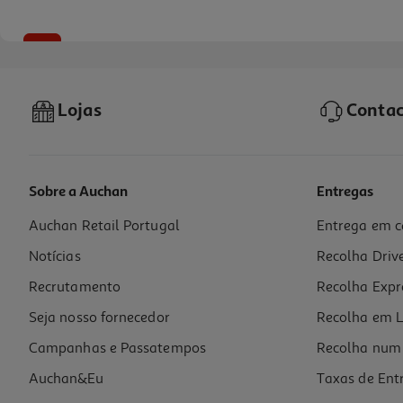
-30%
Lojas
Contac
Sobre a Auchan
Entregas
Auchan Retail Portugal
Entrega em c
Livro Powerless De Lauren Roberts
Notícias
Recolha Driv
13.99 €/un
19,99 €
PVP de editor
Recrutamento
Recolha Expr
13,99 €
Seja nosso fornecedor
Recolha em L
Campanhas e Passatempos
Recolha num 
Auchan&Eu
Taxas de Ent