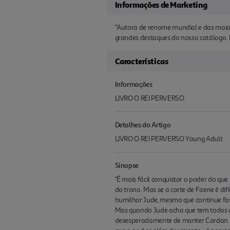
Informações de Marketing
"Autora de renome mundial e das maior
grandes destaques do nosso catálogo.
Características
Informações
LIVRO O REI PERVERSO
Detalhes do Artigo
LIVRO O REI PERVERSO Young Adult
Sinopse
"É mais fácil conquistar o poder do que
do trono. Mas se a corte de Faerie é di
humilhar Jude, mesmo que continue fasc
Mas quando Jude acha que tem todas as
desesperadamente de manter Cardan no 