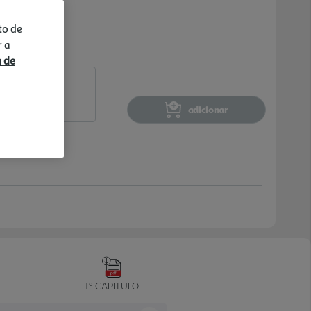
to de
r a
a de
adicionar
1º CAPITULO