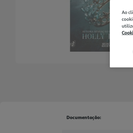
Ao cl
cooki
utili
Cook
Documentação: