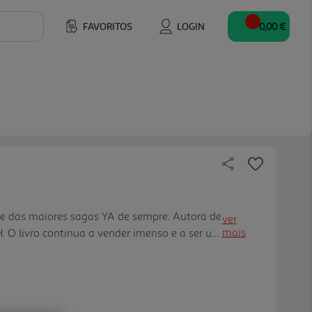
FAVORITOS
LOGIN
0,00 €
e das maiores sagas YA de sempre. Autora de
ver
mais
 O livro continua a vender imenso e a ser um
osso catálogo. Dupla lombada e Realidade