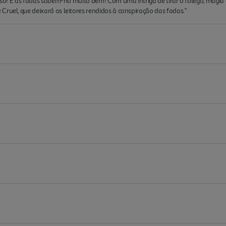
erso! E as fadas sabem-no muito bem! Com uma intriga de tirar o fôlego, magia 
Cruel, que deixará os leitores rendidos à conspiração das fadas."