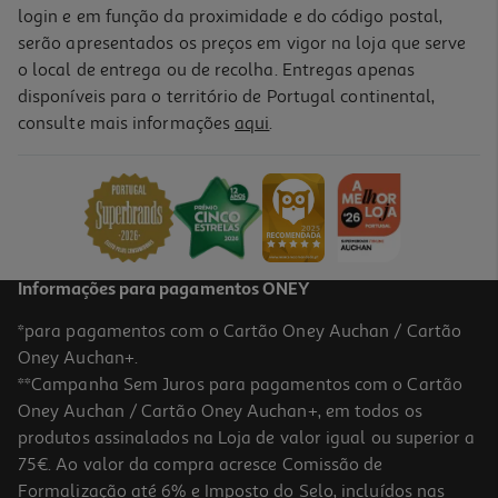
login e em função da proximidade e do código postal,
serão apresentados os preços em vigor na loja que serve
o local de entrega ou de recolha. Entregas apenas
disponíveis para o território de Portugal continental,
consulte mais informações
aqui
.
Informações para pagamentos ONEY
*para pagamentos com o Cartão Oney Auchan / Cartão
Oney Auchan+.
**Campanha Sem Juros para pagamentos com o Cartão
Oney Auchan / Cartão Oney Auchan+, em todos os
produtos assinalados na Loja de valor igual ou superior a
75€. Ao valor da compra acresce Comissão de
Formalização até 6% e Imposto do Selo, incluídos nas