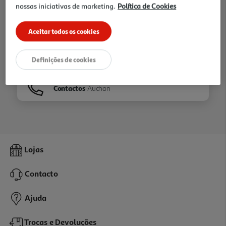
nossas iniciativas de marketing.
Política de Cookies
Ir para
Homepage
Aceitar todos os cookies
Veja os nossos
Folhetos
Definições de cookies
Contactos
Auchan
Lojas
Contacto
Ajuda
Trocas e Devoluções