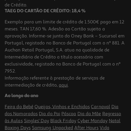
16,65 €
de Crédito.
TAEG DO CARTÃO DE CRÉDITO: 18,4 %
Exemplo para um limite de crédito de 1.500€ pago em 12
meses. TAN 17,60 %. Adesão ao Cartão sujeita a
aprovação. Informe-se junto do Oney Bank – Sucursal em
Portugal, registado no Banco de Portugal com o nº 881. A
Auchan Retail Portugal, S.A. atua na qualidade de
Intermediário de Crédito a título acessório com
-10%
exclusividade, registado no Banco de Portugal com o nº
7952.
Informação referente à prestação de serviços de
intermediação de crédito,
aqui
.
Livro Heartless De Elsie Silver
Ao longo do ano
16.65 €/un
18,50 €
PVP de editor
Feira do Bebé
Queijos, Vinhos e Enchidos
Carnaval
Dia
16,65 €
dos Namorados
Dia do Pai
Páscoa
Dia da Mãe
Regresso
às Aulas
Singles' Day
Black Friday
Cyber Monday
Natal
Boxing Days
Samsung Unpacked
After Hours
Vida