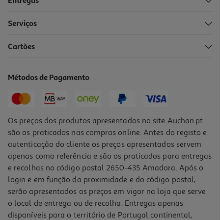
Entregas
-10%
Serviços
Cartões
Livro A Onda Perfeita De Katherine Reilly
17.55 €/un
Métodos de Pagamento
19,50 €
PVP de editor
17,55 €
Os preços dos produtos apresentados no site Auchan.pt
são os praticados nas compras online. Antes do registo e
autenticação do cliente os preços apresentados servem
apenas como referência e são os praticados para entregas
e recolhas no código postal 2650-435 Amadora. Após o
login e em função da proximidade e do código postal,
-10%
serão apresentados os preços em vigor na loja que serve
o local de entrega ou de recolha. Entregas apenas
disponíveis para o território de Portugal continental,