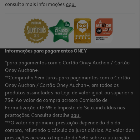
consulte mais informações
aqui
.
Livro Caro Leitor De Tate James
17.55 €/un
19,50 €
PVP de editor
17,55 €
Informações para pagamentos ONEY
*para pagamentos com o Cartão Oney Auchan / Cartão
Oney Auchan+.
**Campanha Sem Juros para pagamentos com o Cartão
Oney Auchan / Cartão Oney Auchan+, em todos os
-10%
produtos assinalados na Loja de valor igual ou superior a
75€. Ao valor da compra acresce Comissão de
Formalização até 6% e Imposto do Selo, incluídos nas
prestações. Consulte detalhe
aqui
.
Livro Flawless De Elsie Silver
***O valor da primeira prestação depende do dia da
compra, refletindo o cálculo de juros diários. Ao valor das
16.65 €/un
prestações acresce o Imposto do Selo sobre a utilização
18,50 €
PVP de editor