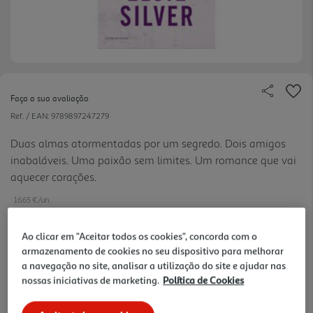
Faça a sua avaliação
Ref. / EAN:
9789897247279
Duas almas atormentadas por um segredo. Dois amigos
inabaláveis. Uma paixão sem limites. Um romance que vai
aquecer corações.
16.65 €/un
-10%
Ao clicar em "Aceitar todos os cookies", concorda com o
armazenamento de cookies no seu dispositivo para melhorar
18,50 €
PVP de editor
a navegação no site, analisar a utilização do site e ajudar nas
16,65 €
nossas iniciativas de marketing.
Política de Cookies
Notas de preparação