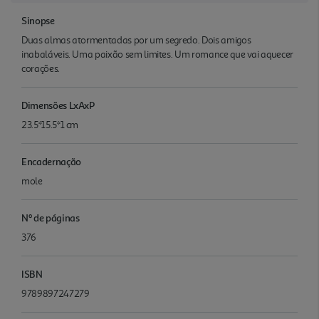
Sinopse
Duas almas atormentadas por um segredo. Dois amigos
inabaláveis. Uma paixão sem limites. Um romance que vai aquecer
corações.
Dimensões LxAxP
23.5*15.5*1 cm
Encadernação
mole
Nº de páginas
376
ISBN
9789897247279