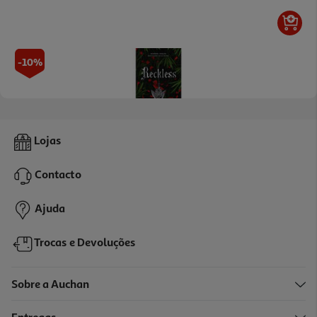
-10%
Livro Reckless De Lauren Roberts
Lojas
16.97 €/un
18,85 €
PVP de editor
Contacto
16,97 €
Ajuda
Trocas e Devoluções
Sobre a Auchan