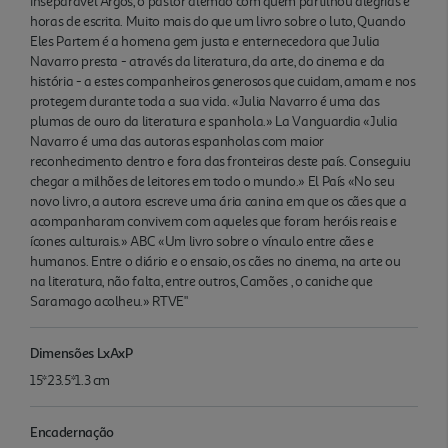
inseparável Argos, o pastor alemão com quem partilhou alegrias e
horas de escrita. Muito mais do que um livro sobre o luto, Quando
Eles Partem é a homena gem justa e enternecedora que Julia
Navarro presta - através da literatura, da arte, do cinema e da
história - a estes companheiros generosos que cuidam, amam e nos
protegem durante toda a sua vida. «Julia Navarro é uma das
plumas de ouro da literatura e spanhola.» La Vanguardia «Julia
Navarro é uma das autoras espanholas com maior
reconhecimento dentro e fora das fronteiras deste país. Conseguiu
chegar a milhões de leitores em todo o mundo.» El País «No seu
novo livro, a autora escreve uma ária canina em que os cães que a
acompanharam convivem com aqueles que foram heróis reais e
ícones culturais.» ABC «Um livro sobre o vínculo entre cães e
humanos. Entre o diário e o ensaio, os cães no cinema, na arte ou
na literatura, não falta, entre outros, Camões , o caniche que
Saramago acolheu.» RTVE"
Dimensões LxAxP
15*23.5*1.3 cm
Encadernação