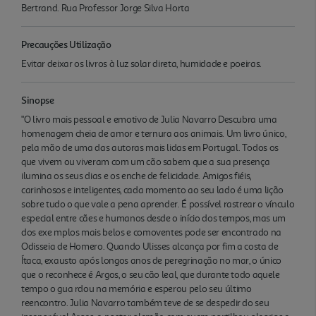
Bertrand. Rua Professor Jorge Silva Horta
Precauções Utilização
Evitar deixar os livros à luz solar direta, humidade e poeiras.
Sinopse
"O livro mais pessoal e emotivo de Julia Navarro Descubra uma
homenagem cheia de amor e ternura aos animais. Um livro único,
pela mão de uma das autoras mais lidas em Portugal. Todos os
que vivem ou viveram com um cão sabem que a sua presença
ilumina os seus dias e os enche de felicidade. Amigos fiéis,
carinhosos e inteligentes, cada momento ao seu lado é uma lição
sobre tudo o que vale a pena aprender. É possível rastrear o vínculo
especial entre cães e humanos desde o início dos tempos, mas um
dos exe mplos mais belos e comoventes pode ser encontrado na
Odisseia de Homero. Quando Ulisses alcança por fim a costa de
Ítaca, exausto após longos anos de peregrinação no mar, o único
que o reconhece é Argos, o seu cão leal, que durante todo aquele
tempo o gua rdou na memória e esperou pelo seu último
reencontro. Julia Navarro também teve de se despedir do seu