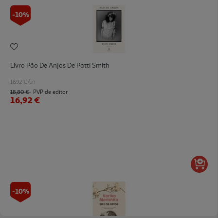
-10%
Livro Pão De Anjos De Patti Smith
16.92 €/un
18,80 €
PVP de editor
16,92 €
-10%