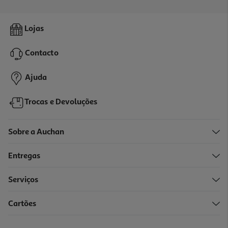
Livro Eu E Os Gatos De Noriko Morishita
Lojas
14.31 €/un
15,90 €
PVP de editor
Contacto
14,31 €
Ajuda
Trocas e Devoluções
Sobre a Auchan
Entregas
-10%
Serviços
Cartões
Livro O Livro Das Minhas Vidas De Margaret Atwood
26.91 €/un