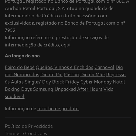
Portugal, registado no Banco de Portugal com o nº 881. A
Auchan Retail Portugal, S.A. atua na qualidade de
Intermediário de Crédito a título acessório com
exclusividade, registado no Banco de Portugal com o nº
7952.
Informação referente à prestação de serviços de
intermediação de crédito,
aqui
.
Ao longo do ano
Feira do Bebé
Queijos, Vinhos e Enchidos
Carnaval
Dia
dos Namorados
Dia do Pai
Páscoa
Dia da Mãe
Regresso
às Aulas
Singles' Day
Black Friday
Cyber Monday
Natal
Boxing Days
Samsung Unpacked
After Hours
Vida
saudável
Informação de
recolha de produto
.
Política de Privacidade
Termos e Condições