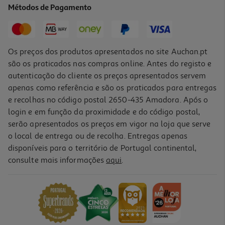
Métodos de Pagamento
29,90 €
PVP de editor
26,91 €
Os preços dos produtos apresentados no site Auchan.pt
são os praticados nas compras online. Antes do registo e
autenticação do cliente os preços apresentados servem
apenas como referência e são os praticados para entregas
e recolhas no código postal 2650-435 Amadora. Após o
login e em função da proximidade e do código postal,
-10%
serão apresentados os preços em vigor na loja que serve
o local de entrega ou de recolha. Entregas apenas
disponíveis para o território de Portugal continental,
consulte mais informações
aqui
.
Livro Catarina De Bragança De Susan Abernethy
18.45 €/un
20,50 €
PVP de editor
18,45 €