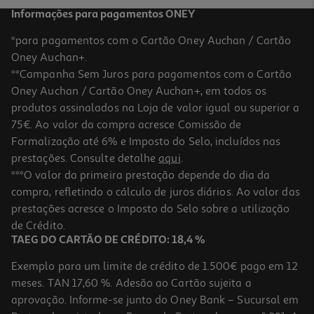
Informações para pagamentos ONEY
*para pagamentos com o Cartão Oney Auchan / Cartão
Oney Auchan+.
**Campanha Sem Juros para pagamentos com o Cartão
Oney Auchan / Cartão Oney Auchan+, em todos os
-10%
produtos assinalados na Loja de valor igual ou superior a
75€. Ao valor da compra acresce Comissão de
Formalização até 6% e Imposto do Selo, incluídos nas
prestações. Consulte detalhe
aqui
.
Livro O Uso Da Fotografia
***O valor da primeira prestação depende do dia da
compra, refletindo o cálculo de juros diários. Ao valor das
15.98 €/un
prestações acresce o Imposto do Selo sobre a utilização
17,75 €
PVP de editor
15,98 €
de Crédito.
TAEG DO CARTÃO DE CRÉDITO: 18,4 %
Exemplo para um limite de crédito de 1.500€ pago em 12
meses. TAN 17,60 %. Adesão ao Cartão sujeita a
aprovação. Informe-se junto do Oney Bank – Sucursal em