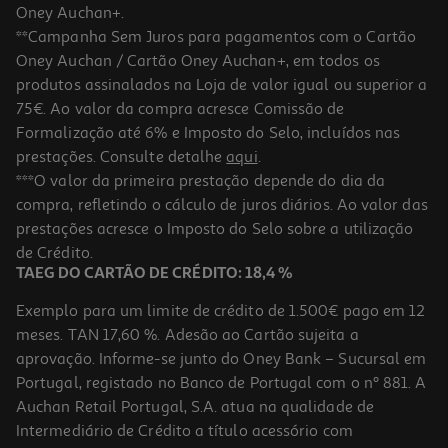
Oney Auchan+.
**Campanha Sem Juros para pagamentos com o Cartão
Oney Auchan / Cartão Oney Auchan+, em todos os
-10%
produtos assinalados na Loja de valor igual ou superior a
75€. Ao valor da compra acresce Comissão de
Formalização até 6% e Imposto do Selo, incluídos nas
prestações. Consulte detalhe
aqui
.
Livro A Chave
***O valor da primeira prestação depende do dia da
compra, refletindo o cálculo de juros diários. Ao valor das
15.21 €/un
prestações acresce o Imposto do Selo sobre a utilização
16,90 €
PVP de editor
15,21 €
de Crédito.
TAEG DO CARTÃO DE CRÉDITO: 18,4 %
Exemplo para um limite de crédito de 1.500€ pago em 12
meses. TAN 17,60 %. Adesão ao Cartão sujeita a
aprovação. Informe-se junto do Oney Bank – Sucursal em
Portugal, registado no Banco de Portugal com o nº 881. A
Auchan Retail Portugal, S.A. atua na qualidade de
Intermediário de Crédito a título acessório com
-10%