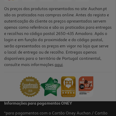
Os preços dos produtos apresentados no site Auchan.pt
são os praticados nas compras online. Antes do registo e
autenticação do cliente os preços apresentados servem
apenas como referência e são os praticados para entregas
e recolhas no código postal 2650-435 Amadora. Após o
login e em função da proximidade e do código postal,
-10%
serão apresentados os preços em vigor na loja que serve
o local de entrega ou de recolha. Entregas apenas
disponíveis para o território de Portugal continental,
consulte mais informações
aqui
.
Livro Os Maias De Eça De Queirós
17.91 €/un
19,90 €
PVP de editor
17,91 €
Informações para pagamentos ONEY
*para pagamentos com o Cartão Oney Auchan / Cartão