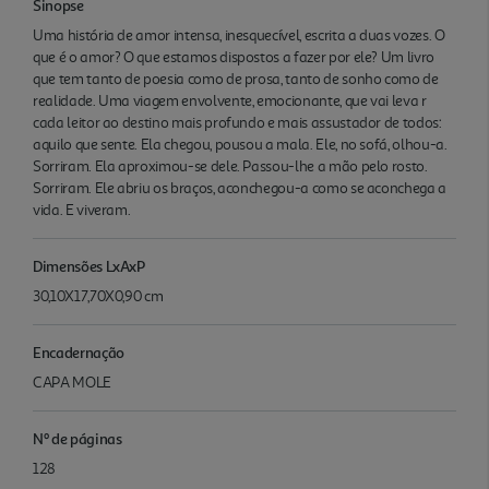
Sinopse
Uma história de amor intensa, inesquecível, escrita a duas vozes. O
que é o amor? O que estamos dispostos a fazer por ele? Um livro
que tem tanto de poesia como de prosa, tanto de sonho como de
realidade. Uma viagem envolvente, emocionante, que vai leva r
cada leitor ao destino mais profundo e mais assustador de todos:
aquilo que sente. Ela chegou, pousou a mala. Ele, no sofá, olhou-a.
Sorriram. Ela aproximou-se dele. Passou-lhe a mão pelo rosto.
Sorriram. Ele abriu os braços, aconchegou-a como se aconchega a
vida. E viveram.
Dimensões LxAxP
30,10X17,70X0,90 cm
Encadernação
CAPA MOLE
Nº de páginas
128