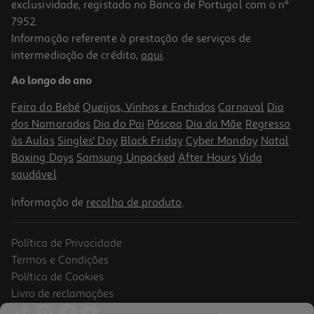
exclusividade, registado no Banco de Portugal com o nº
7952.
Informação referente à prestação de serviços de
intermediação de crédito,
aqui
.
Livro O Mandarim De Eça De Queirós
Ao longo do ano
11.61 €/un
12,90 €
PVP de editor
Feira do Bebé
Queijos, Vinhos e Enchidos
Carnaval
Dia
11,61 €
dos Namorados
Dia do Pai
Páscoa
Dia da Mãe
Regresso
às Aulas
Singles' Day
Black Friday
Cyber Monday
Natal
Boxing Days
Samsung Unpacked
After Hours
Vida
saudável
Informação de
recolha de produto
.
Política de Privacidade
-10%
Termos e Condições
Política de Cookies
Livro de reclamações