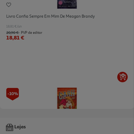
Livro Confia Sempre Em Mim De Meagan Brandy
18.81 €/un
20,90 €
PVP de editor
18,81 €
-10%
Livro Cash De Jessica Peterson
Lojas