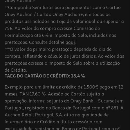
Oney Auchan+.
**Campanha Sem Juros para pagamentos com o Cartão
Oney Auchan / Cartão Oney Auchan+, em todos os
-10%
produtos assinalados na Loja de valor igual ou superior a
75€. Ao valor da compra acresce Comissão de
Formalização até 6% e Imposto do Selo, incluídos nas
prestações. Consulte detalhe
aqui
.
Livro Uma Doce Vingança De Catharina Maura
***O valor da primeira prestação depende do dia da
compra, refletindo o cálculo de juros diários. Ao valor das
17.51 €/un
prestações acresce o Imposto do Selo sobre a utilização
19,45 €
PVP de editor
17,51 €
de Crédito.
TAEG DO CARTÃO DE CRÉDITO: 18,4 %
Exemplo para um limite de crédito de 1.500€ pago em 12
meses. TAN 17,60 %. Adesão ao Cartão sujeita a
aprovação. Informe-se junto do Oney Bank – Sucursal em
Portugal, registado no Banco de Portugal com o nº 881. A
Auchan Retail Portugal, S.A. atua na qualidade de
Intermediário de Crédito a título acessório com
-10%
exclusividade, registado no Banco de Portugal com o nº