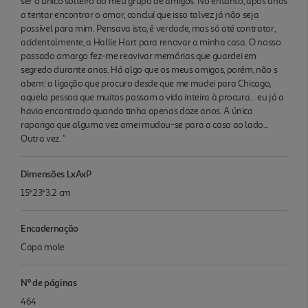
ser o único solteiro do meu grupo de amigos. No entanto, após anos
a tentar encontrar o amor, concluí que isso talvez já não seja
possível para mim. Pensava isto, é verdade, mas só até contratar,
acidentalmente, a Hallie Hart para renovar a minha casa. O nosso
passado amargo fez-me reavivar memórias que guardei em
segredo durante anos. Há algo que os meus amigos, porém, não s
abem: a ligação que procuro desde que me mudei para Chicago,
aquela pessoa que muitos passam a vida inteira à procura... eu já a
havia encontrado quando tinha apenas doze anos. A única
rapariga que alguma vez amei mudou-se para a casa ao lado...
Outra vez. "
Dimensões LxAxP
15*23*3.2 cm
Encadernação
Capa mole
Nº de páginas
464