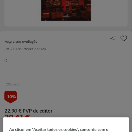
Faça a sua avaliação
Ref. / EAN:
9789895777020
0
20.61 €/un
-10%
22,90 €
PVP de editor
20,61 €
Ao clicar em "Aceitar todos os cookies", concorda com o
Notas de preparação