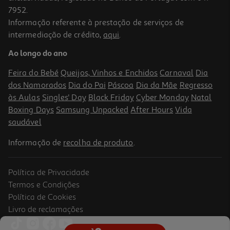
7952.
Informação referente à prestação de serviços de
intermediação de crédito,
aqui
.
Livro Wild Love De Elsie Silver
Ao longo do ano
17.55 €/un
19,50 €
PVP de editor
Feira do Bebé
Queijos, Vinhos e Enchidos
Carnaval
Dia
17,55 €
dos Namorados
Dia do Pai
Páscoa
Dia da Mãe
Regresso
às Aulas
Singles' Day
Black Friday
Cyber Monday
Natal
Boxing Days
Samsung Unpacked
After Hours
Vida
saudável
Informação de
recolha de produto
.
Política de Privacidade
-10%
Termos e Condições
Política de Cookies
Livro de reclamações
Livro Ninho De Víboras