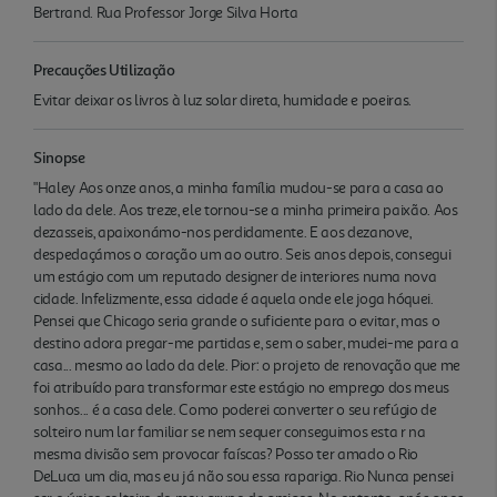
Bertrand. Rua Professor Jorge Silva Horta
Precauções Utilização
Evitar deixar os livros à luz solar direta, humidade e poeiras.
Sinopse
"Haley Aos onze anos, a minha família mudou-se para a casa ao
lado da dele. Aos treze, ele tornou-se a minha primeira paixão. Aos
dezasseis, apaixonámo-nos perdidamente. E aos dezanove,
despedaçámos o coração um ao outro. Seis anos depois, consegui
um estágio com um reputado designer de interiores numa nova
cidade. Infelizmente, essa cidade é aquela onde ele joga hóquei.
Pensei que Chicago seria grande o suficiente para o evitar, mas o
destino adora pregar-me partidas e, sem o saber, mudei-me para a
casa... mesmo ao lado da dele. Pior: o projeto de renovação que me
foi atribuído para transformar este estágio no emprego dos meus
sonhos... é a casa dele. Como poderei converter o seu refúgio de
solteiro num lar familiar se nem sequer conseguimos esta r na
mesma divisão sem provocar faíscas? Posso ter amado o Rio
DeLuca um dia, mas eu já não sou essa rapariga. Rio Nunca pensei