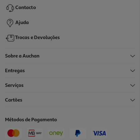
17.51 €/un
19,45 €
PVP de editor
Contacto
17,51 €
Ajuda
Trocas e Devoluções
Sobre a Auchan
Entregas
-10%
Serviços
Cartões
Livro O Nosso Longo Adeus De Megan Maxwell
17.01 €/un
Métodos de Pagamento
18,90 €
PVP de editor
17,01 €