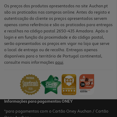
Os preços dos produtos apresentados no site Auchan.pt
são os praticados nas compras online. Antes do registo e
autenticação do cliente os preços apresentados servem
apenas como referência e são os praticados para entregas
e recolhas no código postal 2650-435 Amadora. Após o
login e em função da proximidade e do código postal,
-10%
serão apresentados os preços em vigor na loja que serve
o local de entrega ou de recolha. Entregas apenas
disponíveis para o território de Portugal continental,
consulte mais informações
aqui
.
Livro Mr. Spencer Jogos De Sedução De T L Swan
19.8 €/un
22,00 €
PVP de editor
19,80 €
Informações para pagamentos ONEY
*para pagamentos com o Cartão Oney Auchan / Cartão